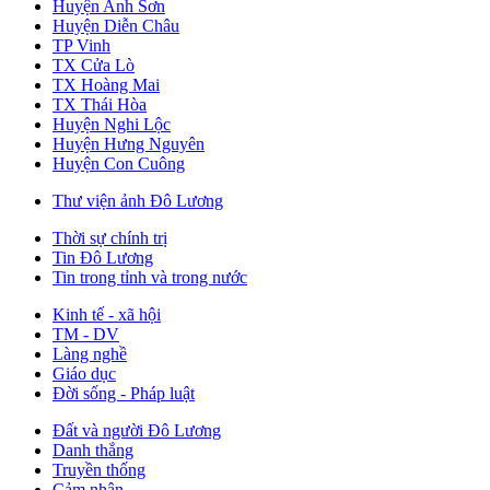
Huyện Anh Sơn
Huyện Diễn Châu
TP Vinh
TX Cửa Lò
TX Hoàng Mai
TX Thái Hòa
Huyện Nghi Lộc
Huyện Hưng Nguyên
Huyện Con Cuông
Thư viện ảnh Đô Lương
Thời sự chính trị
Tin Đô Lương
Tin trong tỉnh và trong nước
Kinh tế - xã hội
TM - DV
Làng nghề
Giáo dục
Đời sống - Pháp luật
Đất và người Đô Lương
Danh thắng
Truyền thống
Cảm nhận