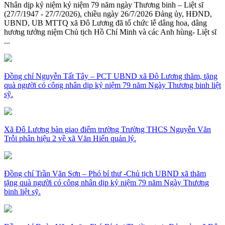
Nhân dịp kỷ niệm kỷ niệm 79 năm ngày Thương binh – Liệt sĩ
(27/7/1947 - 27/7/2026), chiều ngày 26/7/2026 Đảng ủy, HĐND,
UBND, UB MTTQ xã Đô Lương đã tổ chức lễ dâng hoa, dâng
hương tưởng niệm Chủ tịch Hồ Chí Minh và các Anh hùng- Liệt sĩ
...
Đồng chí Nguyễn Tất Tây – PCT UBND xã Đô Lương thăm, tặng
quà người có công nhân dịp kỷ niệm 79 năm Ngày Thương binh liệt
sỹ.
Xã Đô Lương bàn giao điểm trường Trường THCS Nguyễn Văn
Trỗi phân hiệu 2 về xã Văn Hiến quản lý.
Đồng chí Trần Văn Sơn – Phó bí thư -Chủ tịch UBND xã thăm
tặng quà người có công nhân dịp kỷ niệm 79 năm Ngày Thương
binh liệt sỹ.