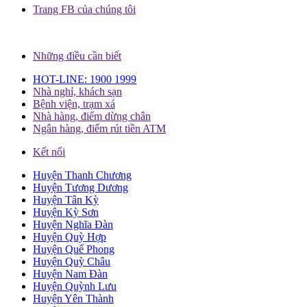
Trang FB của chúng tôi
Những điều cần biết
HOT-LINE: 1900 1999
Nhà nghỉ, khách sạn
Bệnh viện, trạm xá
Nhà hàng, điểm dừng chân
Ngân hàng, điểm rút tiền ATM
Kết nối
Huyện Thanh Chương
Huyện Tương Dương
Huyện Tân Kỳ
Huyện Kỳ Sơn
Huyện Nghĩa Đàn
Huyện Quỳ Hợp
Huyện Quế Phong
Huyện Quỳ Châu
Huyện Nam Đàn
Huyện Quỳnh Lưu
Huyện Yên Thành