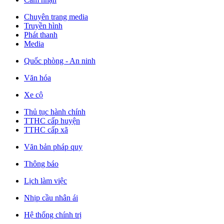
Chuyên trang media
Truyền hình
Phát thanh
Media
Quốc phòng - An ninh
Văn hóa
Xe cộ
Thủ tục hành chính
TTHC cấp huyện
TTHC cấp xã
Văn bản pháp quy
Thông báo
Lịch làm việc
Nhịp cầu nhân ái
Hệ thống chính trị