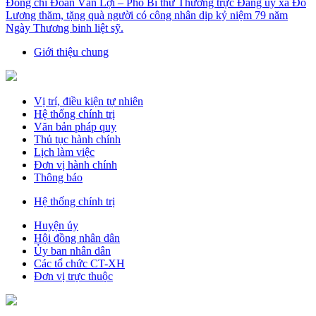
Đồng chí Đoàn Văn Lợi – Phó Bí thư Thường trực Đảng ủy xã Đô
Lương thăm, tặng quà người có công nhân dịp kỷ niệm 79 năm
Ngày Thương binh liệt sỹ.
Giới thiệu chung
Vị trí, điều kiện tự nhiên
Hệ thống chính trị
Văn bản pháp quy
Thủ tục hành chính
Lịch làm việc
Đơn vị hành chính
Thông báo
Hệ thống chính trị
Huyện ủy
Hội đồng nhân dân
Ủy ban nhân dân
Các tổ chức CT-XH
Đơn vị trực thuộc