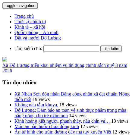
Toggle navigation
Trang chủ
Thời sự chính trị
Kinh tế – xã hội
Quốc phòng – An ninh
Đất và người Đô Lương
Tìm kiếm cho:
Xã Đô Lương triển khai nhiệm vụ tín dụng chính sách quý 3 năm
2026
Tin đọc nhiều
Xã Nhân Sơn đón nhận Bằng công nhận xã đạt chuẩn Nông
thôn mới
19 views
Không nên tắm khuya.
18 views
Đô Lương: Đảm bảo an toàn vệ sinh thực phẩm trong mùa
nắng nóng cho trẻ mầm non
14 views
Kinh hoàng giết người, phanh thây, nấu chín và…
13 views
Món ăn bài thuốc chữa động kinh
12 views
Án tử hình cho trùm đường dây ma tuý xuyên Việt
12 views