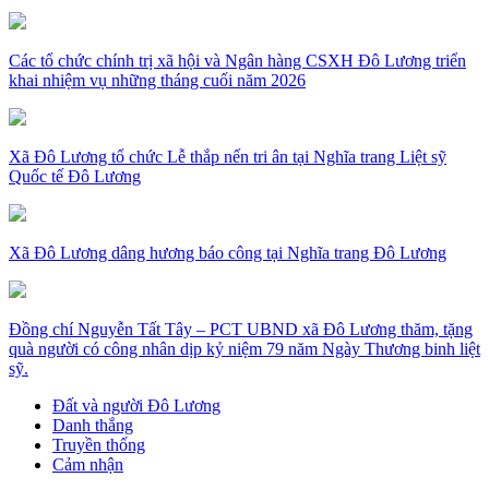
Các tổ chức chính trị xã hội và Ngân hàng CSXH Đô Lương triển
khai nhiệm vụ những tháng cuối năm 2026
Xã Đô Lương tổ chức Lễ thắp nến tri ân tại Nghĩa trang Liệt sỹ
Quốc tế Đô Lương
Xã Đô Lương dâng hương báo công tại Nghĩa trang Đô Lương
Đồng chí Nguyễn Tất Tây – PCT UBND xã Đô Lương thăm, tặng
quà người có công nhân dịp kỷ niệm 79 năm Ngày Thương binh liệt
sỹ.
Đất và người Đô Lương
Danh thắng
Truyền thống
Cảm nhận