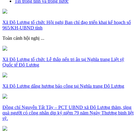
Tin trong tỉnh và trong nước
Xã Đô Lương tổ chức Hội nghị Ban chỉ đạo triển khai kế hoạch số
965/KH-UBND tỉnh
Toàn cảnh hội nghị ...
Xã Đô Lương tổ chức Lễ thắp nến tri ân tại Nghĩa trang Liệt sỹ
Quốc tế Đô Lương
Xã Đô Lương dâng hương báo công tại Nghĩa trang Đô Lương
Đồng chí Nguyễn Tất Tây – PCT UBND xã Đô Lương thăm, tặng
quà người có công nhân dịp kỷ niệm 79 năm Ngày Thương binh liệt
sỹ.