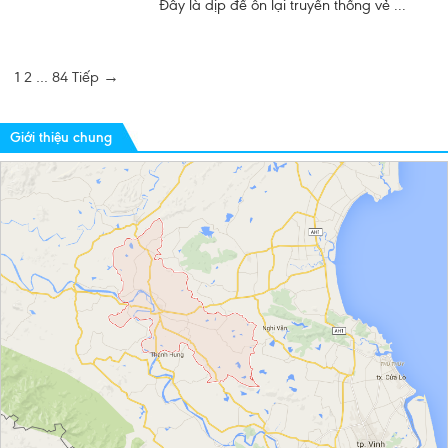
Đây là dịp để ôn lại truyền thống vẻ ...
1
2
…
84
Tiếp →
Giới thiệu chung