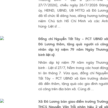
27/7/2026), chiều ngày 26/7/2026 Đảng
ủy, HĐND, UBND, UB MTTQ xã Đô Lương
đã tổ chức lễ dâng hoa, dâng hương tưởng
niệm Chủ tịch Hồ Chí Minh và các Anh
hùng- Liệt sĩ ...
Đồng chí Nguyễn Tất Tây – PCT UBND xã
Đô Lương thăm, tặng quà người có công
nhân dịp kỷ niệm 79 năm Ngày Thương
binh liệt sỹ.
Nhân dịp kỷ niệm 79 năm ngày Thương
binh - Liệt sĩ 27/7, Nằm trong các hoạt động
tri ân tháng 7. Vừa qua, đồng chí Nguyễn
Tất Tây – PCT UBND xã làm trưởng đoàn
đã đến thăm, tặng quà các gia đình người
có công trên địa bàn xã. Cùng đi ...
Xã Đô Lương bàn giao điểm trường Trường
THCS Nguyễn Văn Trỗi phân hiệu 2 về xã