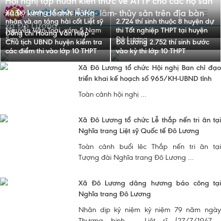
Hội nghị tập huấn kiến thức về ATTP cho các hộ sản
xuất, kinh doanh nông- lâm- thủy sản trên địa bàn
Xã Đô Lương tổ chức lễ đón
Toggl
nhận và an táng hài cốt Liệt sỹ
2.724 thí sinh thuộc 8 huyện dự
xã Đô Lương
navig
Nguyễn Văn Toại, xóm 5 Nam
thi Tốt nghiệp THPT tại huyện
Đồng chí Hoàng Văn Hiệp –
Sơn.
Đô Lương
Chủ tịch UBND huyện kiểm tra
Đô Lương 2.752 thí sinh bước
các điểm thi vào lớp 10 THPT
vào kỳ thi lớp 10 THPT
Xã Đô Lương tổ chức Hội nghị Ban chỉ đạo
triển khai kế hoạch số 965/KH-UBND tỉnh
Toàn cảnh hội nghị ...
Xã Đô Lương tổ chức Lễ thắp nến tri ân tại
Nghĩa trang Liệt sỹ Quốc tế Đô Lương
Toàn cảnh buổi lêc Thắp nến tri ân tại
Tượng đài Nghĩa trang Đô Lương ...
Xã Đô Lương dâng hương báo công tại
Nghĩa trang Đô Lương
Nhân dịp kỷ niệm kỷ niệm 79 năm ngày
Thương binh – Liệt sĩ (27/7/1947 -