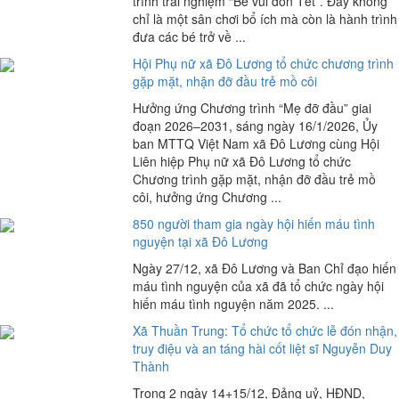
trình trải nghiệm “Bé vui đón Tết”. Đây không
chỉ là một sân chơi bổ ích mà còn là hành trình
đưa các bé trở về ...
Hội Phụ nữ xã Đô Lương tổ chức chương trình
gặp mặt, nhận đỡ đầu trẻ mồ côi
Hưởng ứng Chương trình “Mẹ đỡ đầu” giai
đoạn 2026–2031, sáng ngày 16/1/2026, Ủy
ban MTTQ Việt Nam xã Đô Lương cùng Hội
Liên hiệp Phụ nữ xã Đô Lương tổ chức
Chương trình gặp mặt, nhận đỡ đầu trẻ mồ
côi, hưởng ứng Chương ...
850 người tham gia ngày hội hiến máu tình
nguyện tại xã Đô Lương
Ngày 27/12, xã Đô Lương và Ban Chỉ đạo hiến
máu tình nguyện của xã đã tổ chức ngày hội
hiến máu tình nguyện năm 2025. ...
Xã Thuần Trung: Tổ chức tổ chức lễ đón nhận,
truy điệu và an táng hài cốt liệt sĩ Nguyễn Duy
Thành
Trong 2 ngày 14+15/12, Đảng uỷ, HĐND,