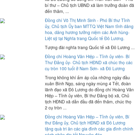
bí thư – Chủ tịch UBND xã làm trưởng đoàn đã
đến thăm, ...
Đồng chí Võ Thị Minh Sinh - Phó Bí thư Tỉnh
ủy, Chủ tịch Ủy ban MTTQ Việt Nam tỉnh dâng
hoa, dâng hương tưởng niệm các Anh hùng-
Liệt sỹ tại Nghĩa trang Quốc tế Đô Lương.
Tượng đài nghĩa trang Quốc tế xã Đô Lương ...
Đồng chí Hoàng Văn Hiệp – Tỉnh ủy viên- Bí
Thư Đảng ủy- Chủ tịch HĐND xã chúc thọ các
cụ tròn 100 tuổi ở Nam Sơn- xã Đô Lương
Trong không khí ấm áp của những ngày đầu
xuân Bính Ngọ, sáng ngày mùng 4 Tết, đoàn
lãnh đạo xã Đô Lương do đồng chí Hoàng Văn
Hiệp – Tỉnh ủy viên, Bí thư Đảng bộ xã, Chủ
tịch HĐND xã dẫn đầu đã đến thăm, chúc thọ
2 cụ tròn ...
Đồng chí Hoàng Văn Hiệp – Tỉnh ủy viên, Bí
thư Đảng ủy, Chủ tịch HĐND xã Đô Lương
tặng quà tri ân các gia đình các gia đình chính
sách nhân dịp tết Nguyên đán