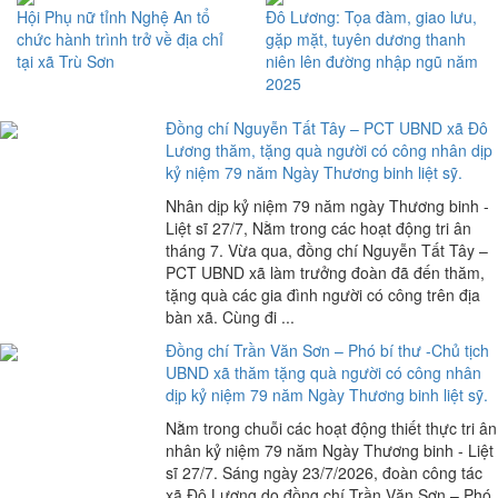
Hội Phụ nữ tỉnh Nghệ An tổ
Đô Lương: Tọa đàm, giao lưu,
chức hành trình trở về địa chỉ
gặp mặt, tuyên dương thanh
tại xã Trù Sơn
niên lên đường nhập ngũ năm
2025
Đồng chí Nguyễn Tất Tây – PCT UBND xã Đô
Lương thăm, tặng quà người có công nhân dịp
kỷ niệm 79 năm Ngày Thương binh liệt sỹ.
Nhân dịp kỷ niệm 79 năm ngày Thương binh -
Liệt sĩ 27/7, Nằm trong các hoạt động tri ân
tháng 7. Vừa qua, đồng chí Nguyễn Tất Tây –
PCT UBND xã làm trưởng đoàn đã đến thăm,
tặng quà các gia đình người có công trên địa
bàn xã. Cùng đi ...
Đồng chí Trần Văn Sơn – Phó bí thư -Chủ tịch
UBND xã thăm tặng quà người có công nhân
dịp kỷ niệm 79 năm Ngày Thương binh liệt sỹ.
Nằm trong chuỗi các hoạt động thiết thực tri ân
nhân kỷ niệm 79 năm Ngày Thương binh - Liệt
sĩ 27/7. Sáng ngày 23/7/2026, đoàn công tác
xã Đô Lương do đồng chí Trần Văn Sơn – Phó