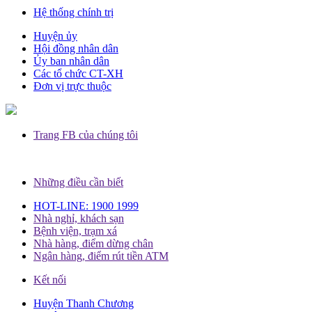
Hệ thống chính trị
Huyện ủy
Hội đồng nhân dân
Ủy ban nhân dân
Các tổ chức CT-XH
Đơn vị trực thuộc
Trang FB của chúng tôi
Những điều cần biết
HOT-LINE: 1900 1999
Nhà nghỉ, khách sạn
Bệnh viện, trạm xá
Nhà hàng, điểm dừng chân
Ngân hàng, điểm rút tiền ATM
Kết nối
Huyện Thanh Chương