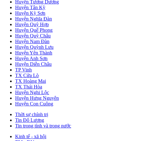
Huyện Tương Dương
Huyện Tân Kỳ
Huyện Kỳ Sơn
Huyện Nghĩa Đàn
Huyện Quỳ Hợp
Huyện Quế Phong
Huyện Quỳ Châu
Huyện Nam Đàn
Huyện Quỳnh Lưu
Huyện Yên Thành
Huyện Anh Sơn
Huyện Diễn Châu
TP Vinh
TX Cửa Lò
TX Hoàng Mai
TX Thái Hòa
Huyện Nghi Lộc
Huyện Hưng Nguyên
Huyện Con Cuông
Thời sự chính trị
Tin Đô Lương
Tin trong tỉnh và trong nước
Kinh tế - xã hội