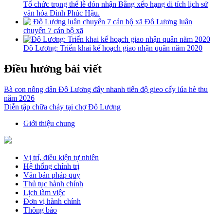
Tổ chức trọng thể lễ đón nhận Bằng xếp hạng di tích lịch sử
văn hóa Đình Phúc Hậu.
Đô Lương luân
chuyển 7 cán bộ xã
Đô Lương: Triển khai kế hoạch giao nhận quân năm 2020
Điều hướng bài viết
Bà con nông dân Đô Lương đẩy nhanh tiến độ gieo cấy lúa hè thu
năm 2026
Diễn tập chữa cháy tại chợ Đô Lương
Giới thiệu chung
Vị trí, điều kiện tự nhiên
Hệ thống chính trị
Văn bản pháp quy
Thủ tục hành chính
Lịch làm việc
Đơn vị hành chính
Thông báo