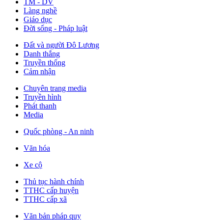
TM - DV
Làng nghề
Giáo dục
Đời sống - Pháp luật
Đất và người Đô Lương
Danh thắng
Truyền thống
Cảm nhận
Chuyên trang media
Truyền hình
Phát thanh
Media
Quốc phòng - An ninh
Văn hóa
Xe cộ
Thủ tục hành chính
TTHC cấp huyện
TTHC cấp xã
Văn bản pháp quy