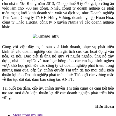
cho nhà nước. Riêng năm 2013, đã nộp thuế 9 tỷ đồng, tạo công ăn
việc làm cho 700 lao động. Nhiều côngt ty doanh nghiệp đã phát
triển mạng lưới kinh doanh sản xuất và dịch vụ như: Doanh nghiệp
Tiến Nam, Công ty TNHH Hùng Vương, doanh nghiệp Hoan Hoa,
công ty Thảo Hương, công ty Nguyên Nghĩa và các doanh nghiệp
khác.
Cùng với việc đẩy mạnh sản xuấ kinh doanh, phục vụ phát triển
kinh tế, các doanh nghiệp còn tham gia tích cực các hoạt động văn
hóa, xã hội. Đặc biệt là ủng hộ quỹ vì người nghèo, ủng hộ xây
dựng nhà tình nghĩa và trao học bổng cho các em học sinh nghèo
vượt khó học giỏi. Để các công ty và doanh nghiệp phát triển, trong
những năm qua, cấp ủy, chính quyền Thị trấn đã tạo mọi điều kiện
thuận lợi cho Doanh nghiệp phát triển như: Tháo gỡ các vướng mắc
về thủ tục đất đai, đảm bảo công tác ANTT.
Tại buổi tọa đàm, cấp ủy, chính quyền Thị trấn cũng đã cam kết tiếp
tục tạo mọi diều kiện thuận lợi để các doanh nghiệp phát triển bền
vững.
Hữu Hoàn
More from my site