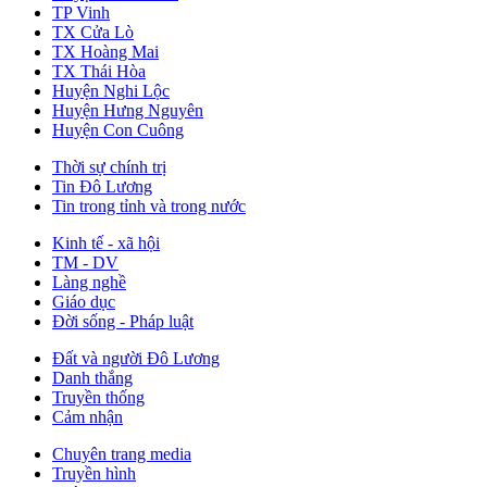
TP Vinh
TX Cửa Lò
TX Hoàng Mai
TX Thái Hòa
Huyện Nghi Lộc
Huyện Hưng Nguyên
Huyện Con Cuông
Thời sự chính trị
Tin Đô Lương
Tin trong tỉnh và trong nước
Kinh tế - xã hội
TM - DV
Làng nghề
Giáo dục
Đời sống - Pháp luật
Đất và người Đô Lương
Danh thắng
Truyền thống
Cảm nhận
Chuyên trang media
Truyền hình