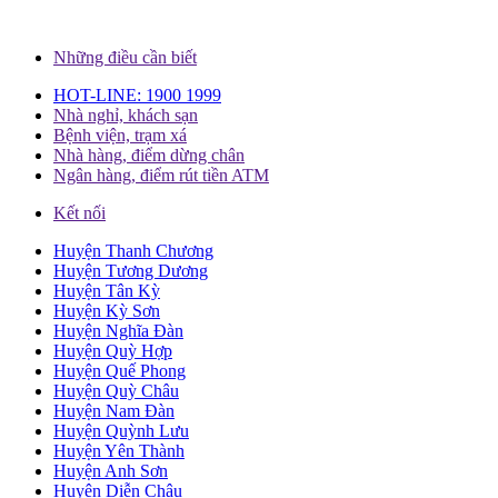
Những điều cần biết
HOT-LINE: 1900 1999
Nhà nghỉ, khách sạn
Bệnh viện, trạm xá
Nhà hàng, điểm dừng chân
Ngân hàng, điểm rút tiền ATM
Kết nối
Huyện Thanh Chương
Huyện Tương Dương
Huyện Tân Kỳ
Huyện Kỳ Sơn
Huyện Nghĩa Đàn
Huyện Quỳ Hợp
Huyện Quế Phong
Huyện Quỳ Châu
Huyện Nam Đàn
Huyện Quỳnh Lưu
Huyện Yên Thành
Huyện Anh Sơn
Huyện Diễn Châu