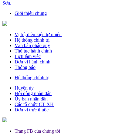
Sơn.
Giới thiệu chung
Vị trí, điều kiện tự nhiên
Hệ thống chính trị
Văn bản pháp quy
Thủ tục hành chính
Lịch làm việc
Đơn vị hành chính
Thông báo
Hệ thống chính trị
Huyện ủy
Hội đồng nhân dân
Ủy ban nhân dân
Các tổ chức CT-XH
Đơn vị trực thuộc
Trang FB của chúng tôi