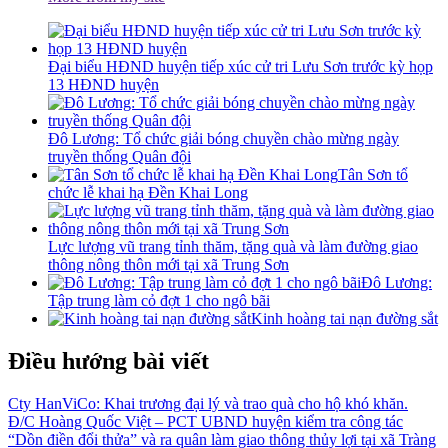
Đại biểu HĐND huyện tiếp xúc cử tri Lưu Sơn trước kỳ họp
13 HĐND huyện
Đô Lương: Tổ chức giải bóng chuyền chào mừng ngày
truyền thống Quân đội
Tân Sơn tổ
chức lễ khai hạ Đền Khai Long
Lực lượng vũ trang tỉnh thăm, tặng quà và làm đường giao
thông nông thôn mới tại xã Trung Sơn
Đô Lương:
Tập trung làm cỏ đợt 1 cho ngô bãi
Kinh hoàng tai nạn đường sắt
Điều hướng bài viết
Cty HanViCo: Khai trương đại lý và trao quà cho hộ khó khăn.
Đ/C Hoàng Quốc Việt – PCT UBND huyện kiểm tra công tác
“Dồn điền đổi thửa” và ra quân làm giao thông thủy lợi tại xã Tràng