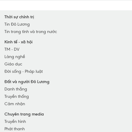
Huyện Nam Đàn
Huyện Quỳnh Lưu
Thời sự chính trị
Huyện Yên Thành
Tin Đô Lương
Tin trong tỉnh và trong nước
Huyện Anh Sơn
Huyện Diễn Châu
Kinh tế - xã hội
TM - DV
TP Vinh
Làng nghề
TX Cửa Lò
Giáo dục
TX Hoàng Mai
Đời sống - Pháp luật
TX Thái Hòa
Đất và người Đô Lương
Huyện Nghi Lộc
Danh thắng
Huyện Hưng Nguyên
Truyền thống
Huyện Con Cuông
Cảm nhận
Chuyên trang media
Truyền hình
Phát thanh