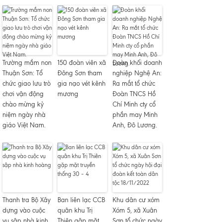
Trường mầm non
150 đoàn viên xã
Đoàn khối doanh
Thuận Sơn: Tổ
Đông Sơn tham
nghiệp Nghệ An:
chức giao lưu trò
gia nạo vét kênh
Ra mắt tổ chức
chơi vận động
mương
Đoàn TNCS Hồ
chào mừng kỷ
Chí Minh cty cổ
niệm ngày nhà
phần may Minh
giáo Việt Nam.
Anh, Đô Lương.
Thanh tra Bộ Xây
Ban liên lạc CCB
Khu dân cư xóm
dựng vào cuộc
quân khu Trị
Xóm 5, xã Xuân
vụ sập nhà kinh
Thiên gặp mặt
Sơn tổ chức ngày