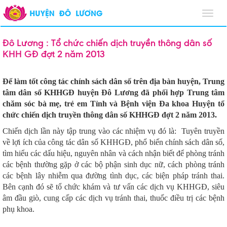
Toggl
navig
Đô Lương : Tổ chức chiến dịch truyền thông dân số
KHH GĐ đợt 2 năm 2013
Để làm tốt công tác chính sách dân số trên địa bàn huyện, Trung
tâm dân số KHHGĐ huyện Đô Lương đã phối hợp Trung tâm
chăm sóc bà mẹ, trẻ em Tỉnh và Bệnh viện Đa khoa Huyện tổ
chức chiến dịch truyền thông dân số KHHGĐ đợt 2 năm 2013.
Chiến dịch lần này tập trung vào các nhiệm vụ đó là:
Tuyên truyền
về lợi ích của công tác dân số KHHGĐ, phổ biến chính sách dân số,
tìm hiểu các dấu hiệu, nguyên nhân và cách nhận biết để phòng tránh
các bệnh thường gặp ở các bộ phận sinh dục nữ, cách phòng tránh
các bệnh lây nhiễm qua đường tình dục, các biện pháp tránh thai.
Bên cạnh đó sẽ tổ chức khám và tư vấn các dịch vụ KHHGĐ, siêu
âm đầu giò, cung cấp các dịch vụ tránh thai, thuốc điều trị các bệnh
phụ khoa.