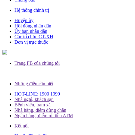
Hệ thống chính trị
Huyện ủy
Hội đồng nhân dân
Ủy ban nhân dân
Các tổ chức CT-XH
Đơn vị trực thuộc
Trang FB của chúng tôi
Những điều cần biết
HOT-LINE: 1900 1999
Nhà nghỉ, khách sạn
Bệnh viện, trạm xá
Nhà hàng, điểm dừng chân
Ngân hàng, điểm rút tiền ATM
Kết nối