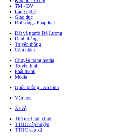
Kinh tế - xã hội
TM - DV
Làng nghề
Giáo dục
Đời sống - Pháp luật
Đất và người Đô Lương
Danh thắng
Truyền thống
Cảm nhận
Chuyên trang media
Truyền hình
Phát thanh
Media
Quốc phòng - An ninh
Văn hóa
Xe cộ
Thủ tục hành chính
TTHC cấp huyện
TTHC cấp xã