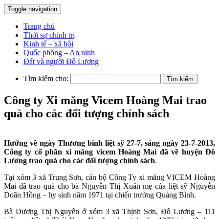
Toggle navigation
Trang chủ
Thời sự chính trị
Kinh tế – xã hội
Quốc phòng – An ninh
Đất và người Đô Lương
Tìm kiếm cho:
Công ty Xi măng Vicem Hoàng Mai trao
quà cho các đối tượng chính sách
Hướng về ngày Thương binh liệt sỹ 27-7, sáng ngày 23-7-2013,
Công ty cổ phần xi măng vicem Hoàng Mai đã về huyện Đô
Lương trao quà cho các đối tượng chính sách
.
Tại xóm 3 xã Trung Sơn, cán bộ Công Ty xi măng VICEM Hoàng
Mai đã trao quà cho bà Nguyễn Thị Xuân mẹ của liệt sỹ Nguyễn
Doãn Hồng – hy sinh năm 1971 tại chiến trường Quảng Bình.
Bà Dương Thị Nguyên ở xóm 3 xã Thịnh Sơn, Đô Lương – 111