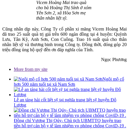
Vicem Hoàng Mai trao quà
cho bà Hoàng Thị Sính ở xóm
Yên Sơn 2, xã Hòa Sơn mẹ
thân nhân liệt sỹ.
Cũng nhân dịp này, Công Ty cổ phần xi măng Vicem Hoàng Mai
đã trao 25 suất quà trị giá trên 600 ngàn đồng tại 4 huyện: Quỳnh
Lưu, Tân Kỳ, Anh Sơn, Con Cuông. Trao 16 suất quà cho thân
nhân liệt sỹ và thương binh trong Công ty. Đồng thời, đóng góp 20
triệu đồng ủng hộ quỹ đền ơn đáp nghĩa của Tỉnh.
Ngọc Phương
More from my site
Ngôi mộ cổ
hơn 500 năm tuổi tại xã Nam Sơn
Lễ an táng hài cốt liệt sỹ tại nghĩa trang liệt sỹ huyện Đô
Lương
Đồng chí Vương Thị Qúy- Chủ tịch UBMTTQ huyện trao
tiền hỗ trợ cán bộ y tế làm nhiệm vụ phòng chống CoviD-19 .