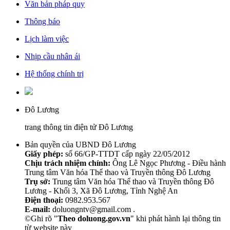
Văn bản pháp quy
Thông báo
Lịch làm việc
Nhịp cầu nhân ái
Hệ thống chính trị
Đô Lương
trang thông tin điện tử Đô Lương
Bản quyền của UBND Đô Lương
Giấy phép:
số 66/GP-TTDT cấp ngày 22/05/2012
Chịu trách nhiệm chính:
Ông Lê Ngọc Phương - Điều hành
Trung tâm Văn hóa Thể thao và Truyền thông Đô Lương
Trụ sở:
Trung tâm Văn hóa Thể thao và Truyền thông Đô
Lương - Khối 3, Xã Đô Lương, Tỉnh Nghệ An
Điện thoại:
0982.953.567
E-mail:
doluongntv@gmail.com .
©Ghi rõ "
Theo doluong.gov.vn
" khi phát hành lại thông tin
từ website này