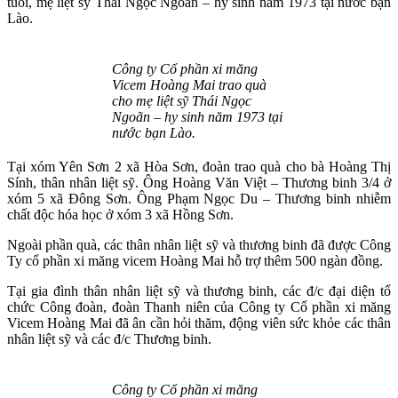
tuổi, mẹ liệt sỹ Thái Ngọc Ngoãn – hy sinh năm 1973 tại nước bạn
Lào.
Công ty Cổ phần xi măng
Vicem Hoàng Mai trao quà
cho mẹ liệt sỹ Thái Ngọc
Ngoãn – hy sinh năm 1973 tại
nước bạn Lào.
Tại xóm Yên Sơn 2 xã Hòa Sơn, đoàn trao quà cho bà Hoàng Thị
Sính, thân nhân liệt sỹ. Ông Hoàng Văn Việt – Thương binh 3/4 ở
xóm 5 xã Đông Sơn. Ông Phạm Ngọc Du – Thương binh nhiễm
chất độc hóa học ở xóm 3 xã Hồng Sơn.
Ngoài phần quà, các thân nhân liệt sỹ và thương binh đã được Công
Ty cổ phần xi măng vicem Hoàng Mai hỗ trợ thêm 500 ngàn đồng.
Tại gia đình thân nhân liệt sỹ và thương binh, các đ/c đại diện tổ
chức Công đoàn, đoàn Thanh niên của Công ty Cổ phần xi măng
Vicem Hoàng Mai đã ân cần hỏi thăm, động viên sức khỏe các thân
nhân liệt sỹ và các đ/c Thương binh.
Công ty Cổ phần xi măng