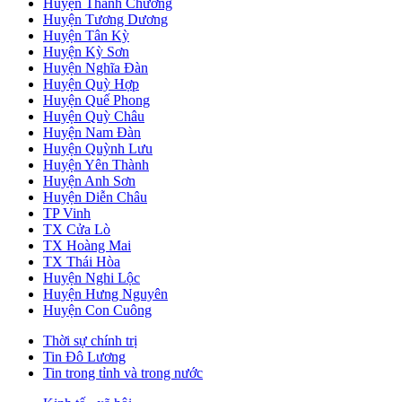
Huyện Thanh Chương
Huyện Tương Dương
Huyện Tân Kỳ
Huyện Kỳ Sơn
Huyện Nghĩa Đàn
Huyện Quỳ Hợp
Huyện Quế Phong
Huyện Quỳ Châu
Huyện Nam Đàn
Huyện Quỳnh Lưu
Huyện Yên Thành
Huyện Anh Sơn
Huyện Diễn Châu
TP Vinh
TX Cửa Lò
TX Hoàng Mai
TX Thái Hòa
Huyện Nghi Lộc
Huyện Hưng Nguyên
Huyện Con Cuông
Thời sự chính trị
Tin Đô Lương
Tin trong tỉnh và trong nước