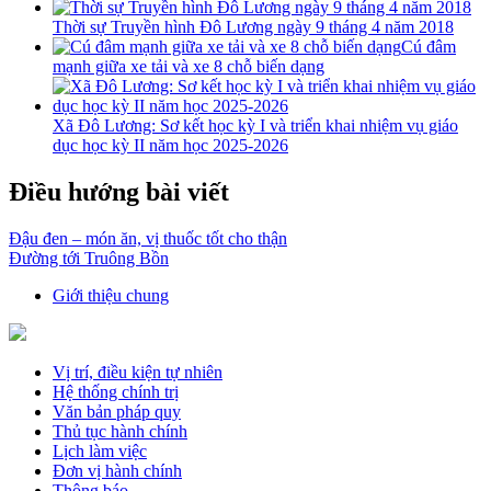
Thời sự Truyền hình Đô Lương ngày 9 tháng 4 năm 2018
Cú đâm
mạnh giữa xe tải và xe 8 chỗ biến dạng
Xã Đô Lương: Sơ kết học kỳ I và triển khai nhiệm vụ giáo
dục học kỳ II năm học 2025-2026
Điều hướng bài viết
Đậu đen – món ăn, vị thuốc tốt cho thận
Đường tới Truông Bồn
Giới thiệu chung
Vị trí, điều kiện tự nhiên
Hệ thống chính trị
Văn bản pháp quy
Thủ tục hành chính
Lịch làm việc
Đơn vị hành chính
Thông báo