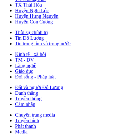
TX Thái Hòa
Huyện Nghi Lộc
Huyện Hưng Nguyên
Huyện Con Cuông
Thời sự chính trị
Tin Đô Lương
Tin trong tỉnh và trong nước
Kinh tế - xã hội
TM - DV
Làng nghề
Giáo dục
Đời sống - Pháp luật
Đất và người Đô Lương
Danh thắng
Truyền thống
Cảm nhận
Chuyên trang media
Truyền hình
Phát thanh
Media