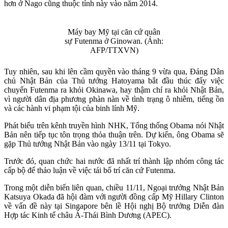
hơn ở Nago cũng thuộc tỉnh này vào năm 2014.
Máy bay Mỹ tại căn cứ quân
sự Futenma ở Ginowan. (Ảnh:
AFP/TTXVN)
Tuy nhiên, sau khi lên cầm quyền vào tháng 9 vừa qua, Đảng Dân
chủ Nhật Bản của Thủ tướng Hatoyama bắt đầu thúc đẩy việc
chuyển Futenma ra khỏi Okinawa, hay thậm chí ra khỏi Nhật Bản,
vì người dân địa phương phàn nàn về tình trạng ô nhiễm, tiếng ồn
và các hành vi phạm tội của binh lính Mỹ.
Phát biểu trên kênh truyền hình NHK, Tổng thống Obama nói Nhật
Bản nên tiếp tục tôn trọng thỏa thuận trên. Dự kiến, ông Obama sẽ
gặp Thủ tướng Nhật Bản vào ngày 13/11 tại Tokyo.
Trước đó, quan chức hai nước đã nhất trí thành lập nhóm công tác
cấp bộ để thảo luận về việc tái bố trí căn cứ Futenma.
Trong một diễn biến liên quan, chiều 11/11, Ngoại trưởng Nhật Bản
Katsuya Okada đã hội đàm với người đồng cấp Mỹ Hillary Clinton
về vấn đề này tại Singapore bên lề Hội nghị Bộ trưởng Diễn đàn
Hợp tác Kinh tế châu Á-Thái Bình Dương (APEC).