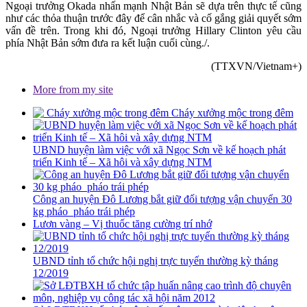
Ngoại trưởng Okada nhấn mạnh Nhật Bản sẽ dựa trên thực tế cũng
như các thỏa thuận trước đây để cân nhắc và cố gắng giải quyết sớm
vấn đề trên. Trong khi đó, Ngoại trưởng Hillary Clinton yêu cầu
phía Nhật Bản sớm đưa ra kết luận cuối cùng./.
(TTXVN/Vietnam+)
More from my site
Cháy xưởng mộc trong đêm
UBND huyện làm việc với xã Ngọc Sơn về kế hoạch phát
triển Kinh tế – Xã hôi và xây dựng NTM
Công an huyện Đô Lương bắt giữ đối tượng vận chuyển 30
kg pháo pháo trái phép
Lươn vàng – Vị thuốc tăng cường trí nhớ
UBND tỉnh tổ chức hội nghị trực tuyến thường kỳ tháng
12/2019