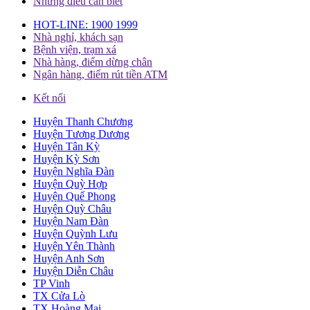
Những điều cần biết
HOT-LINE: 1900 1999
Nhà nghỉ, khách sạn
Bệnh viện, trạm xá
Nhà hàng, điểm dừng chân
Ngân hàng, điểm rút tiền ATM
Kết nối
Huyện Thanh Chương
Huyện Tương Dương
Huyện Tân Kỳ
Huyện Kỳ Sơn
Huyện Nghĩa Đàn
Huyện Quỳ Hợp
Huyện Quế Phong
Huyện Quỳ Châu
Huyện Nam Đàn
Huyện Quỳnh Lưu
Huyện Yên Thành
Huyện Anh Sơn
Huyện Diễn Châu
TP Vinh
TX Cửa Lò
TX Hoàng Mai