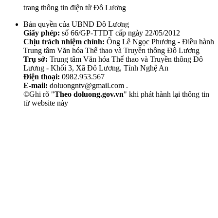
trang thông tin điện tử Đô Lương
Bản quyền của UBND Đô Lương
Giấy phép:
số 66/GP-TTDT cấp ngày 22/05/2012
Chịu trách nhiệm chính:
Ông Lê Ngọc Phương - Điều hành
Trung tâm Văn hóa Thể thao và Truyền thông Đô Lương
Trụ sở:
Trung tâm Văn hóa Thể thao và Truyền thông Đô
Lương - Khối 3, Xã Đô Lương, Tỉnh Nghệ An
Điện thoại:
0982.953.567
E-mail:
doluongntv@gmail.com .
©Ghi rõ "
Theo doluong.gov.vn
" khi phát hành lại thông tin
từ website này
Thẩm Mỹ Sen
chăm sóc da mặt