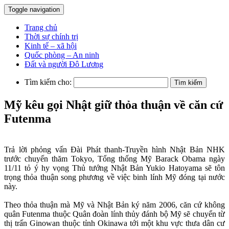
Toggle navigation
Trang chủ
Thời sự chính trị
Kinh tế – xã hội
Quốc phòng – An ninh
Đất và người Đô Lương
Tìm kiếm cho:
Mỹ kêu gọi Nhật giữ thỏa thuận về căn cứ
Futenma
Trả lời phỏng vấn Đài Phát thanh-Truyền hình Nhật Bản NHK
trước chuyến thăm Tokyo, Tổng thống Mỹ Barack Obama ngày
11/11 tỏ ý hy vọng Thủ tướng Nhật Bản Yukio Hatoyama sẽ tôn
trọng thỏa thuận song phương về việc binh lính Mỹ đóng tại nước
này.
Theo thỏa thuận mà Mỹ và Nhật Bản ký năm 2006, căn cứ không
quân Futenma thuộc Quân đoàn lính thủy đánh bộ Mỹ sẽ chuyển từ
thị trấn Ginowan thuộc tỉnh Okinawa tới một khu vực thưa dân cư