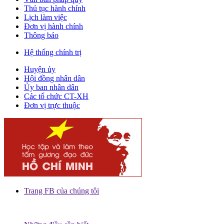
Thủ tục hành chính
Lịch làm việc
Đơn vị hành chính
Thông báo
Hệ thống chính trị
Huyện ủy
Hội đồng nhân dân
Ủy ban nhân dân
Các tổ chức CT-XH
Đơn vị trực thuộc
Trang FB của chúng tôi