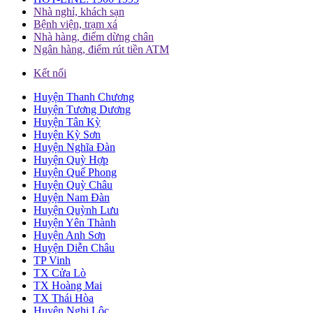
Nhà nghỉ, khách sạn
Bệnh viện, trạm xá
Nhà hàng, điểm dừng chân
Ngân hàng, điểm rút tiền ATM
Kết nối
Huyện Thanh Chương
Huyện Tương Dương
Huyện Tân Kỳ
Huyện Kỳ Sơn
Huyện Nghĩa Đàn
Huyện Quỳ Hợp
Huyện Quế Phong
Huyện Quỳ Châu
Huyện Nam Đàn
Huyện Quỳnh Lưu
Huyện Yên Thành
Huyện Anh Sơn
Huyện Diễn Châu
TP Vinh
TX Cửa Lò
TX Hoàng Mai
TX Thái Hòa
Huyện Nghi Lộc