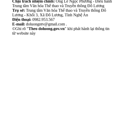
Chịu trách nhiệm chính:
Ông Lê Ngọc Phương - Điều hành
Trung tâm Văn hóa Thể thao và Truyền thông Đô Lương
Trụ sở:
Trung tâm Văn hóa Thể thao và Truyền thông Đô
Lương - Khối 3, Xã Đô Lương, Tỉnh Nghệ An
Điện thoại:
0982.953.567
E-mail:
doluongntv@gmail.com .
©Ghi rõ "
Theo doluong.gov.vn
" khi phát hành lại thông tin
từ website này
Thẩm Mỹ Sen
chăm sóc da mặt