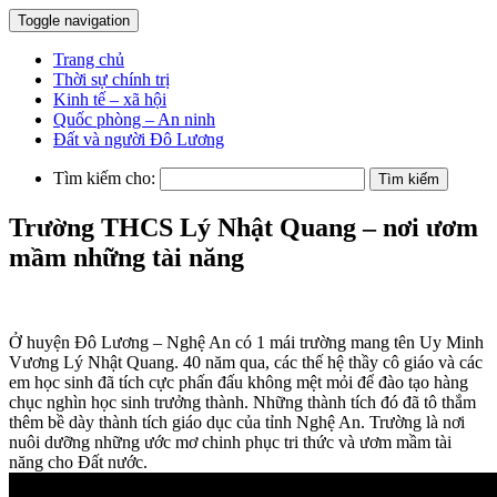
Toggle navigation
Trang chủ
Thời sự chính trị
Kinh tế – xã hội
Quốc phòng – An ninh
Đất và người Đô Lương
Tìm kiếm cho:
Trường THCS Lý Nhật Quang – nơi ươm
mầm những tài năng
Ở huyện Đô Lương – Nghệ An có 1 mái trường mang tên Uy Minh
Vương Lý Nhật Quang. 40 năm qua, các thế hệ thầy cô giáo và các
em học sinh đã tích cực phấn đấu không mệt mỏi để đào tạo hàng
chục nghìn học sinh trưởng thành. Những thành tích đó đã tô thắm
thêm bề dày thành tích giáo dục của tỉnh Nghệ An. Trường là nơi
nuôi dưỡng những ước mơ chinh phục tri thức và ươm mầm tài
năng cho Đất nước.