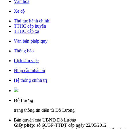
Văn hóa
Xe cộ
Thủ tục hành chính
TTHC cấp huyện
TTHC cấp xã
Văn bản pháp quy
Thông báo
Lịch làm việc
Nhịp cầu nhân ái
Hệ thống chính trị
Đô Lương
trang thông tin điện tử Đô Lương
Bản quyền của UBND Đô Lương
Giấy phép:
số 66/GP-TTDT cấp ngày 22/05/2012