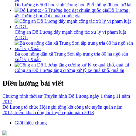
Đô Lương 6.500 học sinh Trung học Phổ thông đi học trở lại
Đô Lương:
45 Trường học đạt chuẩn quốc gia
Công an Đô Lương đẩy mạnh công tác xử lý vi phạm luật
ATGT.
Bà con nông dân xã Trung Sơn tập trung trỉa 80 ha ngô sản
xuất vụ Xuân
Công an Đô Lương tăng cường xử lý xe quá khổ, quá tải
Điều hướng bài viết
Chương trình thời sự Truyền hình Đô Lương ngày 1 tháng 11 năm
2017
Đô Lương tổ chức Hội nghị tổng kết công tác tuyển quân năm
2017, triểm khai công tác tuyển quân năm 2018
Giới thiệu chung