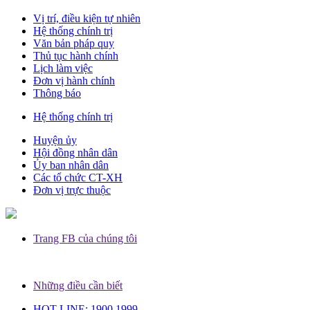
Vị trí, điều kiện tự nhiên
Hệ thống chính trị
Văn bản pháp quy
Thủ tục hành chính
Lịch làm việc
Đơn vị hành chính
Thông báo
Hệ thống chính trị
Huyện ủy
Hội đồng nhân dân
Ủy ban nhân dân
Các tổ chức CT-XH
Đơn vị trực thuộc
Trang FB của chúng tôi
Những điều cần biết
HOT-LINE: 1900 1999