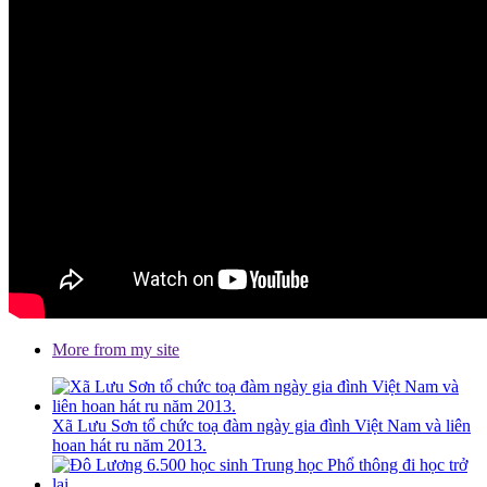
More from my site
Xã Lưu Sơn tổ chức toạ đàm ngày gia đình Việt Nam và liên
hoan hát ru năm 2013.