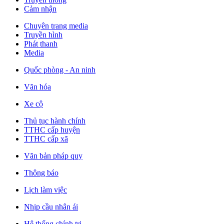
Cảm nhận
Chuyên trang media
Truyền hình
Phát thanh
Media
Quốc phòng - An ninh
Văn hóa
Xe cộ
Thủ tục hành chính
TTHC cấp huyện
TTHC cấp xã
Văn bản pháp quy
Thông báo
Lịch làm việc
Nhịp cầu nhân ái
Hệ thống chính trị