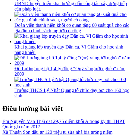
UBND huyện triển khai hướng dẫn công tác xây dựng tiếp
cận pháp luật.
Đoàn viên thanh niên khối cơ quan tặng 60 suất quà cho các
gia đình chính sách, người có công
Khai giảng lớp truyền dạy Dân ca, Ví Giặm cho học sinh
năng khiếu
Đô Lương ủng hộ 1,4 tỷ đồng “Quỹ vì người nghèo” năm
2009
Trường THCS Lý Nhật Quang tổ chức dạy bơi cho 160 học
sinh
Điều hướng bài viết
Em Nguyễn Văn Thái đạt 29,75 điểm khối A trong kỳ thi THPT
Quốc gia năm 2017
Xã Thuận Sơn đầu tư 120 triệu tu sửa nhà bia tưởng niệm