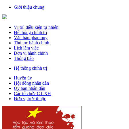
Giới thiệu chung
Vị trí, điều kiện tự nhiên
Hệ thống chính trị
Văn bản pháp quy
Thủ tục hành chính
Lịch làm việc
Đơn vị hành chính
Thông báo
Hệ thống chính trị
Huyện ủy
Hội đồng nhân dân
Ủy ban nhân dân
Các tổ chức CT-XH
Đơn vị trực thuộc