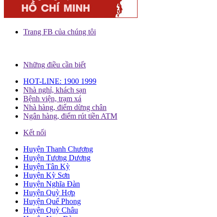
Trang FB của chúng tôi
Những điều cần biết
HOT-LINE: 1900 1999
Nhà nghỉ, khách sạn
Bệnh viện, trạm xá
Nhà hàng, điểm dừng chân
Ngân hàng, điểm rút tiền ATM
Kết nối
Huyện Thanh Chương
Huyện Tương Dương
Huyện Tân Kỳ
Huyện Kỳ Sơn
Huyện Nghĩa Đàn
Huyện Quỳ Hợp
Huyện Quế Phong
Huyện Quỳ Châu