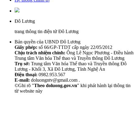
Đô Lương
trang thông tin điện tử Đô Lương
Bản quyền của UBND Đô Lương
Giấy phép:
số 66/GP-TTDT cấp ngày 22/05/2012
Chịu trách nhiệm chính:
Ông Lê Ngọc Phương - Điều hành
Trung tâm Văn hóa Thể thao và Truyền thông Đô Lương
Trụ sở:
Trung tâm Văn hóa Thể thao và Truyền thông Đô
Lương - Khối 3, Xã Đô Lương, Tỉnh Nghệ An
Điện thoại:
0982.953.567
E-mail:
doluongntv@gmail.com .
©Ghi rõ "
Theo doluong.gov.vn
" khi phát hành lại thông tin
từ website này
Thẩm Mỹ Sen
chăm sóc da mặt