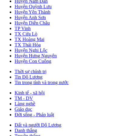
Huyện Nam Đàn
Huyện Quỳnh Lưu
Huyện Yên Thành
Huyện Anh Sơn
Huyện Diễn Châu
TP Vinh
TX Cửa Lò
TX Hoàng Mai
TX Thái Hòa
Huyện Nghi Lộc
Huyện Hưng Nguyên
Huyện Con Cuông
Thời sự chính trị
Tin Đô Lương
Tin trong tỉnh và trong nước
Kinh tế - xã hội
TM - DV
Làng nghề
Giáo dục
Đời sống - Pháp luật
Đất và người Đô Lương
Danh thắng
Truyền thống