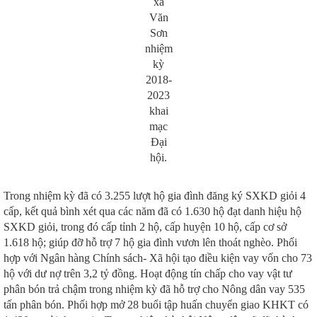
xã
Văn
Sơn
nhiệm
kỳ
2018-
2023
khai
mạc
Đại
hội.
Trong nhiệm kỳ đã có 3.255 lượt hộ gia đình đăng ký SXKD giỏi 4
cấp, kết quả bình xét qua các năm đã có 1.630 hộ đạt danh hiệu hộ
SXKD giỏi, trong đó cấp tỉnh 2 hộ, cấp huyện 10 hộ, cấp cơ sở
1.618 hộ; giúp đỡ hỗ trợ 7 hộ gia đình vươn lên thoát nghèo. Phối
hợp với Ngân hàng Chính sách- Xã hội tạo điều kiện vay vốn cho 73
hộ với dư nợ trên 3,2 tỷ đồng. Hoạt động tín chấp cho vay vật tư
phân bón trả chậm trong nhiệm kỳ đã hỗ trợ cho Nông dân vay 535
tấn phân bón. Phối hợp mở 28 buổi tập huấn chuyển giao KHKT có