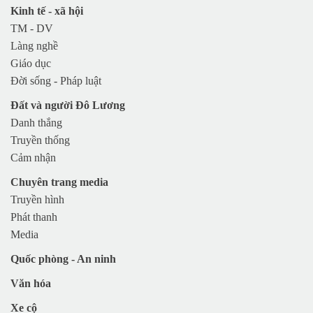
Huyện Diễn Châu
Kinh tế - xã hội
TP Vinh
TM - DV
Làng nghề
TX Cửa Lò
Giáo dục
TX Hoàng Mai
Đời sống - Pháp luật
TX Thái Hòa
Đất và người Đô Lương
Huyện Nghi Lộc
Danh thắng
Huyện Hưng Nguyên
Truyền thống
Huyện Con Cuông
Cảm nhận
Chuyên trang media
Truyền hình
Phát thanh
Media
Quốc phòng - An ninh
Văn hóa
Xe cộ