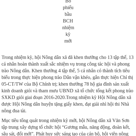
Bỏ
phiếu
bầu
BCH
nhiệm
kỳ
mới
Trong nhiệm kỳ, hội Nông dân xã đã khen thưởng cho 13 tập thể, 13
cá nhân hoàn thành xuất sắc nhiệm vụ trong công tác hội và phong
trào Nông dân. Khen thưởng 4 tập thể, 5 cá nhân có thành tích tiêu
biểu trong thực hiện phong trào Dân vận khéo, gắn thực hiện Chỉ thị
05-CT/TW của Bộ Chính trị; khen thưởng 78 hộ gia đình sản xuất
kinh doanh giỏi và tham mưu UBND xã tổ chức tổng kết phong trào
SXKD giỏi giai đoạn 2016-2020.Trong nhiệm kỳ Hội Nông dân xã
được Hội Nông dân huyện tặng giấy khen, đạt giải nhì hội thi Nhà
nông đua tài.
Mục tiêu tổng quát trong nhiệm kỳ mới, hội Nông dân xã Văn Sơn
tập trung xây dựng tổ chức hội “Gương mẫu, năng động, đoàn kết,
sâu sát, đổi mới”. Phát huy sức sáng tạo của cán bộ, hội viên nông