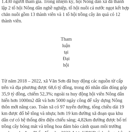
1.430 người tham gia. Trong nhiệm kỳ, hội Nông dân xã đã thành
lập 2 tổ hội Nông dân nghề nghiệp, tổ hội nuôi cá nước ngọt kết hợp
chăn nuôi gồm 13 thành viên và 1 tổ hội trồng cây ăn quả có 12
thành viên.
Tham
luận
tại
Đại
hội
Từ năm 2018 – 2022, xã Văn Sơn đã huy động các nguồn từ cấp
trên và địa phương được 68,6 tỷ đồng, trong đó nhân dân đóng góp
35,9 tỷ đồng, chiếm 52,3%; ngoài ra huy động hội viên Nông dân
hiến hơn 1000m2 đất và hơn 5000 ngày công để xây dựng Nông
thôn mới nâng cao. Toàn xã có 97 tuyến đường, tổng chiều dài 19
km được đổ bê tông và nhựa; hơn 19 km đường xã đoạn qua khu
dân cư có hệ thống đèn điện chiếu sáng; 4,82km đường được bố trí
trồng cây bóng mát và trồng hoa đảm bảo cảnh quan môi trường