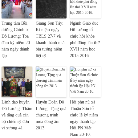
Trung tâm Bồi
Giang Sơn Tây:
Ngành Giáo dục
dưỡng Chính trị
Kỉ niệm ngày
Đô Lương tổ
Đô Lương: Toạ
TBLS 27/7 và
chức hội khỏe
đàm kỷ niệm 20
khánh thành nhà
phù đồng lần thứ
năm ngày thành
bia tưởng niệm
XVII năm học
lập
liệt sỹ
2015-2016.
Lãnh đạo huyện
Huyện Đoàn Đô
Hội phụ nữ xã
Đô Lương: Thăm
Lương: Tặng quà
Thuận Sơn tổ
và tặng quà cán
chương trình
chức lễ kỷ niệm
bộ chiến sỹ đơn
mùa đông ấm
ngày thành lập
vị xưởng 41
2013
Hội PN Việt
Nam 20-10.