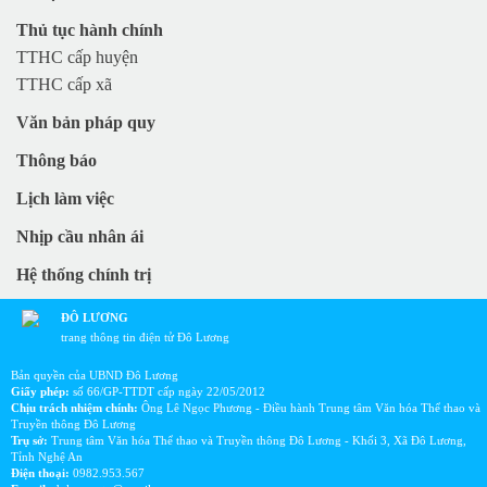
Thủ tục hành chính
TTHC cấp huyện
TTHC cấp xã
Văn bản pháp quy
Thông báo
Lịch làm việc
Nhịp cầu nhân ái
Hệ thống chính trị
ĐÔ LƯƠNG
trang thông tin điện tử Đô Lương
Bản quyền của UBND Đô Lương
Giấy phép:
số 66/GP-TTDT cấp ngày 22/05/2012
Chịu trách nhiệm chính:
Ông Lê Ngọc Phương - Điều hành Trung tâm Văn hóa Thể thao và
Truyền thông Đô Lương
Trụ sở:
Trung tâm Văn hóa Thể thao và Truyền thông Đô Lương - Khối 3, Xã Đô Lương,
Tỉnh Nghệ An
Điện thoại:
0982.953.567