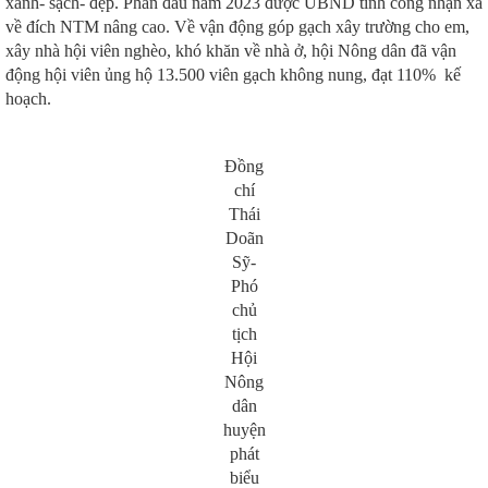
xanh- sạch- đẹp. Phấn đấu năm 2023 được UBND tỉnh công nhận xã
về đích NTM nâng cao. Về vận động góp gạch xây trường cho em,
xây nhà hội viên nghèo, khó khăn về nhà ở, hội Nông dân đã vận
động hội viên ủng hộ 13.500 viên gạch không nung, đạt 110% kế
hoạch.
Đồng
chí
Thái
Doãn
Sỹ-
Phó
chủ
tịch
Hội
Nông
dân
huyện
phát
biểu