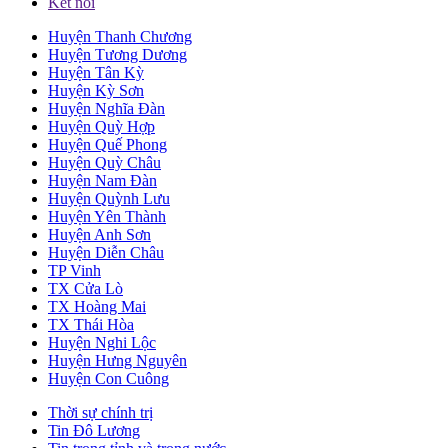
Kết nối
Huyện Thanh Chương
Huyện Tương Dương
Huyện Tân Kỳ
Huyện Kỳ Sơn
Huyện Nghĩa Đàn
Huyện Quỳ Hợp
Huyện Quế Phong
Huyện Quỳ Châu
Huyện Nam Đàn
Huyện Quỳnh Lưu
Huyện Yên Thành
Huyện Anh Sơn
Huyện Diễn Châu
TP Vinh
TX Cửa Lò
TX Hoàng Mai
TX Thái Hòa
Huyện Nghi Lộc
Huyện Hưng Nguyên
Huyện Con Cuông
Thời sự chính trị
Tin Đô Lương