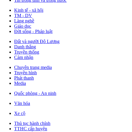
Tin trong tỉnh và trong nước
Kinh tế - xã hội
TM - DV
Làng nghề
Giáo dục
Đời sống - Pháp luật
Đất và người Đô Lương
Danh thắng
Truyền thống
Cảm nhận
Chuyên trang media
Truyền hình
Phát thanh
Media
Quốc phòng - An ninh
Văn hóa
Xe cộ
Thủ tục hành chính
TTHC cấp huyện