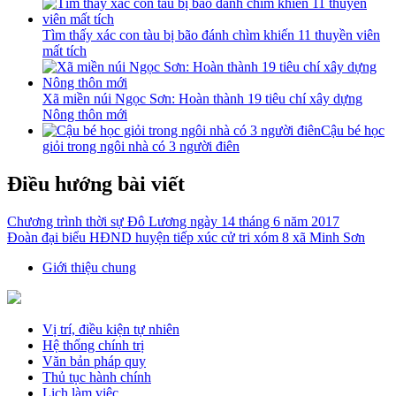
Tìm thấy xác con tàu bị bão đánh chìm khiến 11 thuyền viên
mất tích
Xã miền núi Ngọc Sơn: Hoàn thành 19 tiêu chí xây dựng
Nông thôn mới
Cậu bé học
giỏi trong ngôi nhà có 3 người điên
Điều hướng bài viết
Chương trình thời sự Đô Lương ngày 14 tháng 6 năm 2017
Đoàn đại biểu HĐND huyện tiếp xúc cử tri xóm 8 xã Minh Sơn
Giới thiệu chung
Vị trí, điều kiện tự nhiên
Hệ thống chính trị
Văn bản pháp quy
Thủ tục hành chính
Lịch làm việc