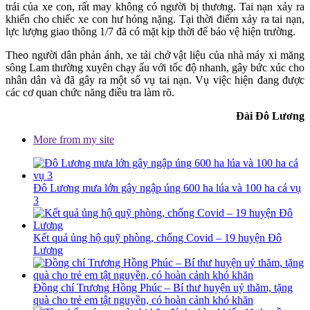
trái của xe con, rất may không có người bị thương. Tai nạn xảy ra
khiến cho chiếc xe con hư hỏng nặng. Tại thời điểm xảy ra tai nạn,
lực lượng giao thông 1/7 đã có mặt kịp thời để bảo vệ hiện trường.
Theo người dân phản ánh, xe tải chở vật liệu của nhà máy xi măng
sông Lam thường xuyên chạy ẩu với tốc độ nhanh, gây bức xúc cho
nhân dân và đã gây ra một số vụ tai nạn. Vụ việc hiện đang được
các cơ quan chức năng điều tra làm rõ.
Đài Đô Lương
More from my site
Đô Lương mưa lớn gây ngập úng 600 ha lúa và 100 ha cá vụ
3
Kết quả ủng hộ quỹ phòng, chống Covid – 19 huyện Đô
Lương
Đồng chí Trương Hồng Phúc – Bí thư huyện uỷ thăm, tặng
quà cho trẻ em tật nguyền, có hoàn cảnh khó khăn