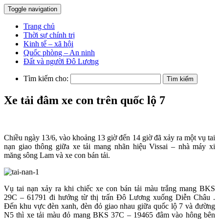
Toggle navigation
Trang chủ
Thời sự chính trị
Kinh tế – xã hội
Quốc phòng – An ninh
Đất và người Đô Lương
Tìm kiếm cho:
Xe tải đâm xe con trên quốc lộ 7
Chiều ngày 13/6, vào khoảng 13 giờ đến 14 giờ đã xảy ra một vụ tai
nạn giao thông giữa xe tải mang nhãn hiệu Vissai – nhà máy xi
măng sông Lam và xe con bán tải.
Vụ tai nạn xảy ra khi chiếc xe con bán tải màu trắng mang BKS
29C – 61791 đi hướng từ thị trấn Đô Lương xuống Diễn Châu .
Đến khu vực đèn xanh, đèn đỏ giao nhau giữa quốc lộ 7 và đường
N5 thì xe tải màu đỏ mang BKS 37C – 19465 đâm vào hông bên