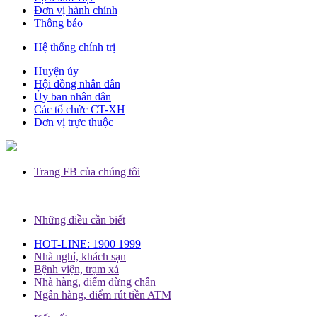
Đơn vị hành chính
Thông báo
Hệ thống chính trị
Huyện ủy
Hội đồng nhân dân
Ủy ban nhân dân
Các tổ chức CT-XH
Đơn vị trực thuộc
Trang FB của chúng tôi
Những điều cần biết
HOT-LINE: 1900 1999
Nhà nghỉ, khách sạn
Bệnh viện, trạm xá
Nhà hàng, điểm dừng chân
Ngân hàng, điểm rút tiền ATM