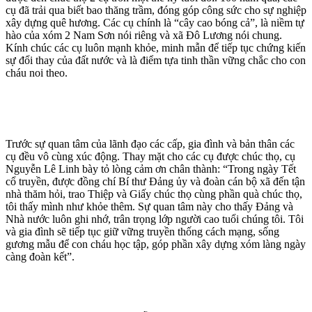
cụ đã trải qua biết bao thăng trầm, đóng góp công sức cho sự nghiệp
xây dựng quê hương. Các cụ chính là “cây cao bóng cả”, là niềm tự
hào của xóm 2 Nam Sơn nói riêng và xã Đô Lương nói chung.
Kính chúc các cụ luôn mạnh khỏe, minh mẫn để tiếp tục chứng kiến
sự đổi thay của đất nước và là điểm tựa tinh thần vững chắc cho con
cháu noi theo.
Trước sự quan tâm của lãnh đạo các cấp, gia đình và bản thân các
cụ đều vô cùng xúc động. Thay mặt cho các cụ được chúc thọ, cụ
Nguyễn Lê Linh bày tỏ lòng cảm ơn chân thành: “Trong ngày Tết
cổ truyền, được đồng chí Bí thư Đảng ủy và đoàn cán bộ xã đến tận
nhà thăm hỏi, trao Thiệp và Giấy chúc thọ cùng phần quà chúc thọ,
tôi thấy mình như khỏe thêm. Sự quan tâm này cho thấy Đảng và
Nhà nước luôn ghi nhớ, trân trọng lớp người cao tuổi chúng tôi. Tôi
và gia đình sẽ tiếp tục giữ vững truyền thống cách mạng, sống
gương mẫu để con cháu học tập, góp phần xây dựng xóm làng ngày
càng đoàn kết”.