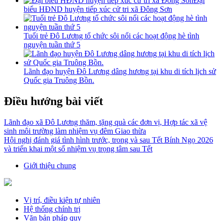
Đại
biểu HĐND huyện tiếp xúc cử tri xã Đông Sơn
Tuổi trẻ Đô Lương tổ chức sôi nổi các hoạt động hè tình
nguyện tuần thứ 5
Lãnh đạo huyện Đô Lương dâng hương tại khu di tích lịch sử
Quốc gia Truông Bồn.
Điều hướng bài viết
Lãnh đạo xã Đô Lương thăm, tặng quà các đơn vị, Hợp tác xã vệ
sinh môi trường làm nhiệm vụ đêm Giao thừa
Hội nghị đánh giá tình hình trước, trong và sau Tết Bính Ngọ 2026
và triển khai một số nhiệm vụ trọng tâm sau Tết
Giới thiệu chung
Vị trí, điều kiện tự nhiên
Hệ thống chính trị
Văn bản pháp quy