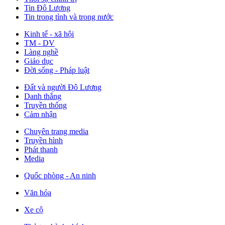
Tin Đô Lương
Tin trong tỉnh và trong nước
Kinh tế - xã hội
TM - DV
Làng nghề
Giáo dục
Đời sống - Pháp luật
Đất và người Đô Lương
Danh thắng
Truyền thống
Cảm nhận
Chuyên trang media
Truyền hình
Phát thanh
Media
Quốc phòng - An ninh
Văn hóa
Xe cộ