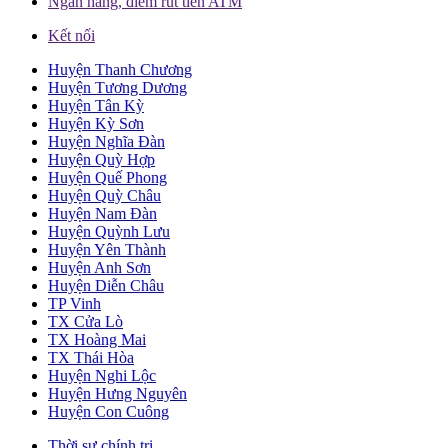
Ngân hàng, điểm rút tiền ATM
Kết nối
Huyện Thanh Chương
Huyện Tương Dương
Huyện Tân Kỳ
Huyện Kỳ Sơn
Huyện Nghĩa Đàn
Huyện Quỳ Hợp
Huyện Quế Phong
Huyện Quỳ Châu
Huyện Nam Đàn
Huyện Quỳnh Lưu
Huyện Yên Thành
Huyện Anh Sơn
Huyện Diễn Châu
TP Vinh
TX Cửa Lò
TX Hoàng Mai
TX Thái Hòa
Huyện Nghi Lộc
Huyện Hưng Nguyên
Huyện Con Cuông
Thời sự chính trị