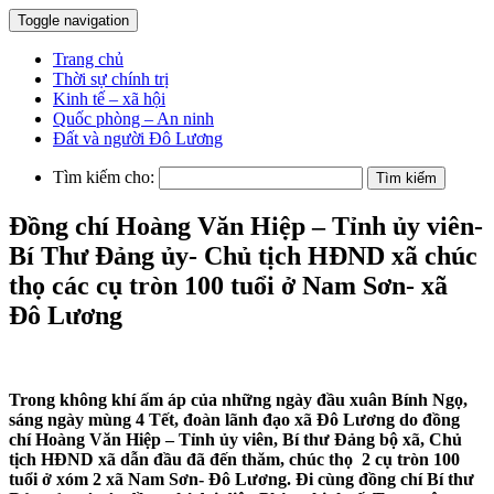
Toggle navigation
Trang chủ
Thời sự chính trị
Kinh tế – xã hội
Quốc phòng – An ninh
Đất và người Đô Lương
Tìm kiếm cho:
Đồng chí Hoàng Văn Hiệp – Tỉnh ủy viên-
Bí Thư Đảng ủy- Chủ tịch HĐND xã chúc
thọ các cụ tròn 100 tuổi ở Nam Sơn- xã
Đô Lương
Trong không khí ấm áp của những ngày đầu xuân Bính Ngọ,
sáng ngày mùng 4 Tết, đoàn lãnh đạo xã Đô Lương do đồng
chí Hoàng Văn Hiệp – Tỉnh ủy viên, Bí thư Đảng bộ xã, Chủ
tịch HĐND xã dẫn đầu đã đến thăm, chúc thọ 2 cụ tròn 100
tuổi ở xóm 2 xã Nam Sơn- Đô Lương. Đi cùng đồng chí Bí thư