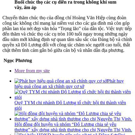
Buổi chúc thọ các cụ diễn ra trong không khí sum
vầy, ấm áp
Chuyến thăm chúc thọ của đồng chí Hoàng Văn Hiệp cùng đoàn
công tác không chỉ mang lại niềm vui cho các gia đình mà còn góp
phần lan tỏa nét đẹp văn hóa “Trọng lão” của dân tộc. Việc trực tiếp
đến thăm và chúc thọ các cụ tròn 100 tuổi ngay trong những ngày
đầu năm mới khẳng định sự quan tâm sâu sắc của Đảng bộ và chính
quyền xã Đô Lương đối với công tác chăm sóc người cao tuổi, thắt
chặt thêm tình cảm gắn bó giữa cán bộ và nhân dân địa phương.
Ngọc Phương
More from my site
Phát huy
hiệu quả công an xã chính quy cơ sở
Quỹ TYM chi nhánh Đô Lương tổ chức hội thi thành viên
giỏi
Hội đồng đội huyện và nhóm “Đô Lương chia sẻ yêu
thương” xây dựng nhà tình thương cho chị Nguyễn Thị Vinh.