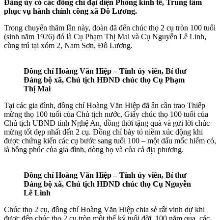
Đảng ủy có các đồng chí đại diện Phòng kinh tế, Trung tâm
phục vụ hành chính công xã Đô Lương.
Trong chuyến thăm lần này, đoàn đã đến chúc thọ 2 cụ tròn 100 tuổi
(sinh năm 1926) đó là Cụ Phạm Thị Mai và Cụ Nguyễn Lê Linh,
cùng trú tại xóm 2, Nam Sơn, Đô Lương.
Đồng chí Hoàng Văn Hiệp – Tỉnh ủy viên, Bí thư
Đảng bộ xã, Chủ tịch HĐND chúc thọ Cụ Phạm
Thị Mai
Tại các gia đình, đồng chí Hoàng Văn Hiệp đã ân cần trao Thiếp
mừng thọ 100 tuổi của Chủ tịch nước, Giấy chúc thọ 100 tuổi của
Chủ tịch UBND tỉnh Nghệ An, đồng thời tặng quà và gửi lời chúc
mừng tốt đẹp nhất đến 2 cụ. Đồng chí bày tỏ niềm xúc động khi
được chứng kiến các cụ bước sang tuổi 100 – một dấu mốc hiếm có,
là hồng phúc của gia đình, dòng họ và của cả địa phương.
Đồng chí Hoàng Văn Hiệp – Tỉnh ủy viên, Bí thư
Đảng bộ xã, Chủ tịch HĐND chúc thọ Cụ Nguyễn
Lê Linh
Chúc thọ 2 cụ, đồng chí Hoàng Văn Hiệp chia sẻ rất vinh dự khi
được đến chúc thọ 2 cụ tròn một thế kỷ tuổi đời. 100 năm qua, các