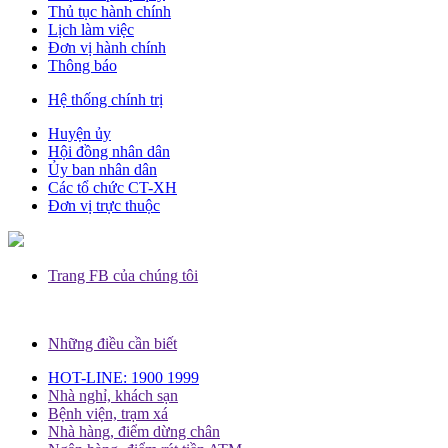
Thủ tục hành chính
Lịch làm việc
Đơn vị hành chính
Thông báo
Hệ thống chính trị
Huyện ủy
Hội đồng nhân dân
Ủy ban nhân dân
Các tổ chức CT-XH
Đơn vị trực thuộc
Trang FB của chúng tôi
Những điều cần biết
HOT-LINE: 1900 1999
Nhà nghỉ, khách sạn
Bệnh viện, trạm xá
Nhà hàng, điểm dừng chân