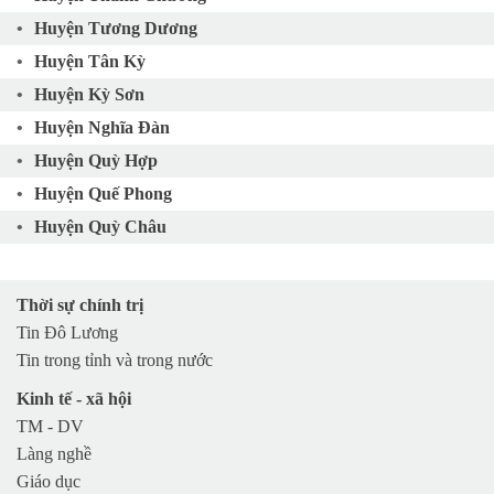
Huyện Tương Dương
Huyện Tân Kỳ
Huyện Kỳ Sơn
Huyện Nghĩa Đàn
Huyện Quỳ Hợp
Huyện Quế Phong
Huyện Quỳ Châu
Huyện Nam Đàn
Huyện Quỳnh Lưu
Thời sự chính trị
Huyện Yên Thành
Tin Đô Lương
Huyện Anh Sơn
Tin trong tỉnh và trong nước
Huyện Diễn Châu
Kinh tế - xã hội
TP Vinh
TM - DV
Làng nghề
TX Cửa Lò
Giáo dục
TX Hoàng Mai