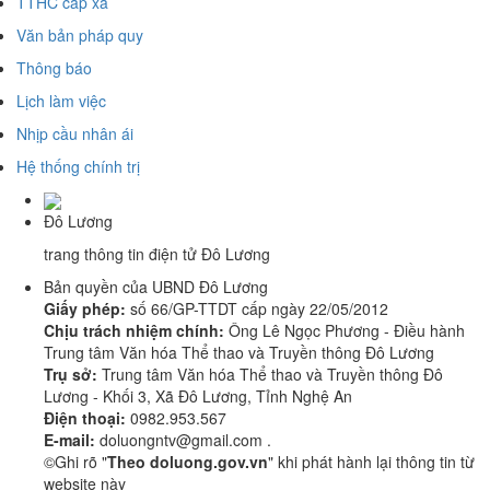
TTHC cấp xã
Văn bản pháp quy
Thông báo
Lịch làm việc
Nhịp cầu nhân ái
Hệ thống chính trị
Đô Lương
trang thông tin điện tử Đô Lương
Bản quyền của UBND Đô Lương
Giấy phép:
số 66/GP-TTDT cấp ngày 22/05/2012
Chịu trách nhiệm chính:
Ông Lê Ngọc Phương - Điều hành
Trung tâm Văn hóa Thể thao và Truyền thông Đô Lương
Trụ sở:
Trung tâm Văn hóa Thể thao và Truyền thông Đô
Lương - Khối 3, Xã Đô Lương, Tỉnh Nghệ An
Điện thoại:
0982.953.567
E-mail:
doluongntv@gmail.com .
©Ghi rõ "
Theo doluong.gov.vn
" khi phát hành lại thông tin từ
website này