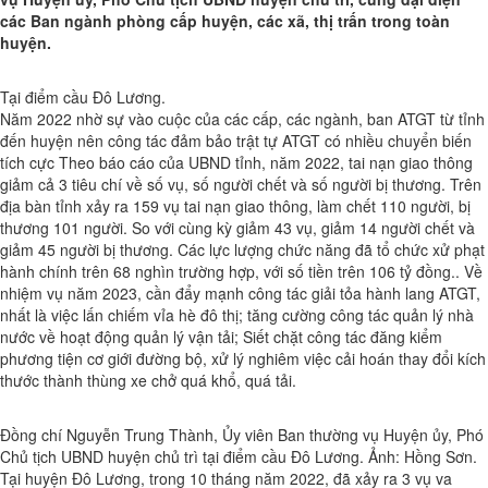
các Ban ngành phòng cấp huyện, các xã, thị trấn trong toàn
huyện.
Tại điểm cầu Đô Lương.
Năm 2022 nhờ sự vào cuộc của các cấp, các ngành, ban ATGT từ tỉnh
đến huyện nên công tác đảm bảo trật tự ATGT có nhiều chuyển biến
tích cực Theo báo cáo của UBND tỉnh, năm 2022, tai nạn giao thông
giảm cả 3 tiêu chí về số vụ, số người chết và số người bị thương. Trên
địa bàn tỉnh xảy ra 159 vụ tai nạn giao thông, làm chết 110 người, bị
thương 101 người. So với cùng kỳ giảm 43 vụ, giảm 14 người chết và
giảm 45 người bị thương. Các lực lượng chức năng đã tổ chức xử phạt
hành chính trên 68 nghìn trường hợp, với số tiền trên 106 tỷ đồng.. Về
nhiệm vụ năm 2023, cần đẩy mạnh công tác giải tỏa hành lang ATGT,
nhất là việc lấn chiếm vỉa hè đô thị; tăng cường công tác quản lý nhà
nước về hoạt động quản lý vận tải; Siết chặt công tác đăng kiểm
phương tiện cơ giới đường bộ, xử lý nghiêm việc cải hoán thay đổi kích
thước thành thùng xe chở quá khổ, quá tải.
Đồng chí Nguyễn Trung Thành, Ủy viên Ban thường vụ Huyện ủy, Phó
Chủ tịch UBND huyện chủ trì tại điểm cầu Đô Lương. Ảnh: Hồng Sơn.
Tại huyện Đô Lương, trong 10 tháng năm 2022, đã xảy ra 3 vụ va