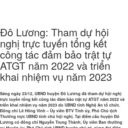
Toggl
naviga
Đô Lương: Tham dự hội
nghị trực tuyến tổng kết
công tác đảm bảo trật tự
ATGT năm 2022 và triển
khai nhiệm vụ năm 2023
Sáng ngày 23/12, UBND huyện Đô Lương đã tham dự hội nghị
trực tuyến tổng kết công tác đảm bảo trật tự ATGT năm 2022 và
triển khai nhiệm vụ năm 2023 do UBND tỉnh Nghệ An tổ chức.
Đồng chí Lê Hồng Vinh – Ủy viên BTV Tỉnh ủy, Phó Chủ tịch
Thường trực UBND tỉnh chủ hội nghị. Tại điểm cầu huyện Đô
Lương có đồng chí Nguyễn Trung Thành, Ủy viên Ban thường
vụ Huyện ủy, Phó Chủ tịch UBND huyện chủ trì, cùng đại diện