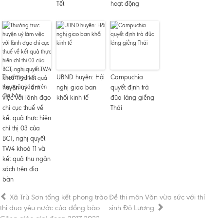
Tết
hoạt động
Thường trực
UBND huyện: Hội
Campuchia
huyện uỷ làm
nghị giao ban
quyết định trả
việc với lãnh đạo
khối kinh tế
đũa láng giềng
chi cục thuế về
Thái
kết quả thực hiện
chỉ thị 03 của
BCT, nghị quyết
TW4 khoá 11 và
kết quả thu ngân
sách trên địa
bàn
Xã Trù Sơn tổng kết phong trào
Đề thi môn Văn vừa sức với thí
thi đua yêu nước của đồng bào
sinh Đô Lương