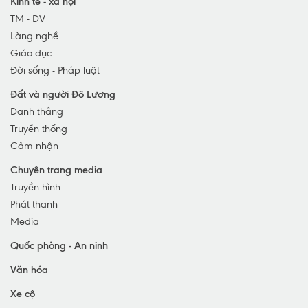
Kinh tế - xã hội
TM - DV
TP Vinh
Làng nghề
TX Cửa Lò
Giáo dục
TX Hoàng Mai
Đời sống - Pháp luật
TX Thái Hòa
Đất và người Đô Lương
Huyện Nghi Lộc
Danh thắng
Huyện Hưng Nguyên
Truyền thống
Huyện Con Cuông
Cảm nhận
Chuyên trang media
Truyền hình
Phát thanh
Media
Quốc phòng - An ninh
Văn hóa
Xe cộ