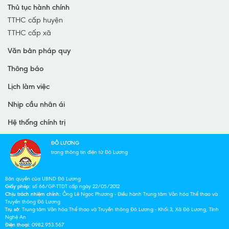
Thủ tục hành chính
TTHC cấp huyện
TTHC cấp xã
Văn bản pháp quy
Thông báo
Lịch làm việc
Nhịp cầu nhân ái
Hệ thống chính trị
ĐÔ LƯƠNG
trang thông tin điện tử Đô Lương
Bản quyền của UBND Đô Lương
Giấy phép:
số 66/GP-TTDT cấp ngày 22/05/2012
Chịu trách nhiệm chính:
Ông Lê Ngọc Phương - Điều hành Trung tâm Văn hóa Thể thao và
Truyền thông Đô Lương
Trụ sở:
Trung tâm Văn hóa Thể thao và Truyền thông Đô Lương - Khối 3, Xã Đô Lương, Tỉnh
Nghệ An
Điện thoại:
0982.953.567