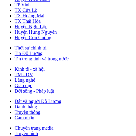
TP Vinh
TX Cửa Lò
TX Hoàng Mai
TX Thái Hòa
Huyện Nghi Lộc
Huyện Hưng Nguyên
Huyện Con Cuông
Thời sự chính trị
Tin Đô Lương
Tin trong tỉnh và trong nước
Kinh tế - xã hội
TM - DV
Làng nghề
Giáo dục
Đời sống - Pháp luật
Đất và người Đô Lương
Danh thắng
Truyền thống
Cảm nhận
Chuyên trang media
Truyền hình