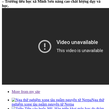
– Trường tiểu học xã Minh Sơn nâng cao chất lượng dạy và
học.
More from my site
Nga thử
nghiệm xong tàu ngầm nguyên tử Nerpa