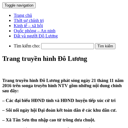
Toggle navigation
Trang chủ
Thời sự chính trị
Kinh tế – xã hội
Quốc phòng – An ninh
Đất và người Đô Lương
Tìm kiếm cho:
Trang truyền hình Đô Lương
Trang truyền hình Đô Lương phát sóng ngày 21 tháng 11 năm
2016 trên songa truyền hình NTV gồm những nội dung chính
sau đây:
– Các đại biểu HĐND tỉnh và HĐND huyện tiếp xúc cử tri
–
Sôi nổi ngày hội Đại đoàn kết toàn dân ở các khu dân cư.
– Xã Tân Sơn thu nhập cao từ trồng dưa chuột.