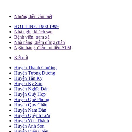
Những điều cần biết
HOT-LINE: 1900 1999
Nhà nghỉ, khách sạn
Bệnh viện, trạm xá
Nhà hàng, điểm dừng chân
Ngân hàng, điểm rút tiền ATM
Kết nối
Huyện Thanh Chương
Huyện Tương Dương
Huyện Tân Kỳ
Huyện Kỳ Sơn
Huyện Nghĩa Đàn
Huyện Quỳ Hợp
Huyện Quế Phong
Huyện Quỳ Châu
Huyện Nam Đàn
Huyện Quỳnh Lưu
Huyện Yên Thành
Huyện Anh Sơn
Huyện Diễn Châu