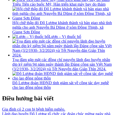
Triều Tiên cáo buộc Mỹ, Hàn triển khai máy bay do thám
Hội chữ thập đỏ Đô Lương khánh thành và bàn giao nhà tình
nghĩa cho anh Nguyễn Bá Dũng ở xóm Đông Thịnh, xã
Giang Sơn Đông
Lươn – Vị thuốc bổ
Tọa đàm gặp mặt các đồng chí nguyên lãnh đạo huyện nhân
dịp kỷ niệm 94 năm ngày thành lập Đảng cộng sản Việt Nam
(3/2/1930- 3/2/2024) và Tết Nguyên đán Giáp Thìn 2024.
Đô Lương đoàn HĐND tỉnh giám sát về công tác dạy nghề
cho lao động nông thôn
Điều hướng bài viết
Gia đình có 2 con bị bệnh hiểm nghèo.
Lãnh đạo huyện Đô Lương tổ chức các đoàn chúc mừng ngày nhà