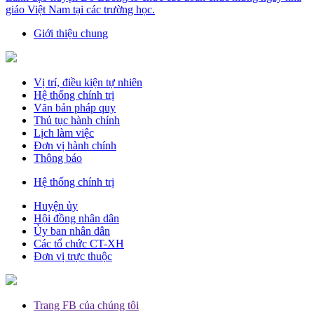
giáo Việt Nam tại các trường học.
Giới thiệu chung
Vị trí, điều kiện tự nhiên
Hệ thống chính trị
Văn bản pháp quy
Thủ tục hành chính
Lịch làm việc
Đơn vị hành chính
Thông báo
Hệ thống chính trị
Huyện ủy
Hội đồng nhân dân
Ủy ban nhân dân
Các tổ chức CT-XH
Đơn vị trực thuộc
Trang FB của chúng tôi