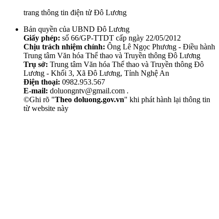
trang thông tin điện tử Đô Lương
Bản quyền của UBND Đô Lương
Giấy phép:
số 66/GP-TTDT cấp ngày 22/05/2012
Chịu trách nhiệm chính:
Ông Lê Ngọc Phương - Điều hành
Trung tâm Văn hóa Thể thao và Truyền thông Đô Lương
Trụ sở:
Trung tâm Văn hóa Thể thao và Truyền thông Đô
Lương - Khối 3, Xã Đô Lương, Tỉnh Nghệ An
Điện thoại:
0982.953.567
E-mail:
doluongntv@gmail.com .
©Ghi rõ "
Theo doluong.gov.vn
" khi phát hành lại thông tin
từ website này
Thẩm Mỹ Sen
chăm sóc da mặt