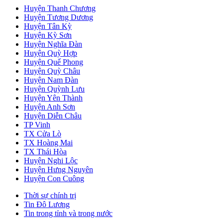
Huyện Thanh Chương
Huyện Tương Dương
Huyện Tân Kỳ
Huyện Kỳ Sơn
Huyện Nghĩa Đàn
Huyện Quỳ Hợp
Huyện Quế Phong
Huyện Quỳ Châu
Huyện Nam Đàn
Huyện Quỳnh Lưu
Huyện Yên Thành
Huyện Anh Sơn
Huyện Diễn Châu
TP Vinh
TX Cửa Lò
TX Hoàng Mai
TX Thái Hòa
Huyện Nghi Lộc
Huyện Hưng Nguyên
Huyện Con Cuông
Thời sự chính trị
Tin Đô Lương
Tin trong tỉnh và trong nước