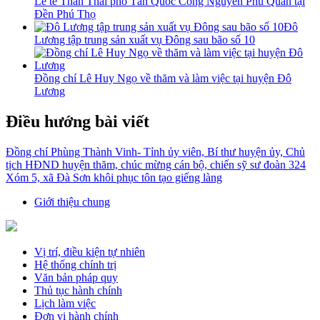
Lễ tế Thần Thái phó Tấn Quốc Công Nguyễn Phủ Quân tại
Đền Phú Thọ
Đô
Lương tập trung sản xuất vụ Đông sau bão số 10
Đồng chí Lê Huy Ngọ về thăm và làm việc tại huyện Đô
Lương
Điều hướng bài viết
Đồng chí Phùng Thành Vinh- Tỉnh ủy viên, Bí thư huyện ủy, Chủ
tịch HĐND huyện thăm, chúc mừng cán bộ, chiến sỹ sư đoàn 324
Xóm 5, xã Đà Sơn khôi phục tôn tạo giếng làng
Giới thiệu chung
Vị trí, điều kiện tự nhiên
Hệ thống chính trị
Văn bản pháp quy
Thủ tục hành chính
Lịch làm việc
Đơn vị hành chính