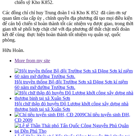
chiến sỹ Kho K852.
Các đồng chí chỉ huy Trung đoàn I và Kho K 852 đã cảm ơn sự
quan tâm của cấp ủy , chính quyền địa phương đã tạo mọi điều kiện
để cán bộ chiến sĩ hoàn thành tốt các nhiệm vụ được giao, trong thời
gian tới sẽ phối hợp chặt chẽ với địa phương để thắt chặt mối đoàn
kết để cùng thực hiện hoàn thành tốt nhiệm vụ quân sự, quốc
phòng.
Hữu Hoàn.
More from my site
Hội truyền thống Bộ đội Trường Sơn xã Đặng Sơn kỉ niệm
60 năm mở đường Trường Sơn.
Hội chữ thập đỏ huyện Đô Lương khởi công xây dựng nhà
thương binh tại xã Xuân Sơn
Chỉ tiêu tuyển sinh ĐH,
CĐ 2009