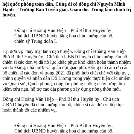
hội quốc phòng toàn dân.
Cùng đi có đồng chí Nguyễn Minh
Hạnh – Trưởng Ban Tuyên giáo, Giám đốc Trung tâm chính trị
huyện
.
Đồng chí Hoàng Văn Hiệp – Phó Bí thư Huyện ủy ,
Chủ tịch UBND huyện tặng hoa chúc mừng cán bộ,
chiến sỹ Trung đoàn I.
Tại đơn vị, thay mặt lãnh đạo huyện, Đồng chí Hoàng Văn Hiệp –
Phó Bí thư Huyện ủy , Chủ tịch UBND huyện chúc mừng cán bộ
chiến sĩ các đơn vị đã nỗ lực khắc phục khó khăn hoàn thành nhiệm
vụ do Đảng, nhà nước và quân đội giao phó. Đồng chí cảm ơn cán
bộ chiến sĩ các đơn vị trong 2021 đã phối hợp chặt chẽ với cấp ủy ,
chính quyền và nhân dân Đô Lương trong việc thực hiện các nhiệm
vụ Quân sự , Quốc phòng, công tác phòng chống cháy rừng, tìm
kiếm cứu nạn, hộ trợ các địa phương xây dựng nông thôn mới.
Đồng chí Hoàng Văn Hiệp – Phó Bí thư Huyện ủy , Chủ tịch
UBND huyện đã chúc mừng cán bộ, chiến sĩ các đơn vị tiếp tục
hoàn thành tốt các nhiệm vụ.
Đồng chí Hoàng Văn Hiệp – Phó Bí thư Huyện ủy ,
Chủ tịch UBND huyện tặng hoa chúc mừng cán bộ,