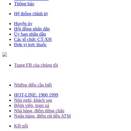
Thông báo
Hệ thống chính trị
Huyện ủy
Hội đồng nhân dân
Ủy ban nhân dân
Các tổ chức CT-XH
Đơn vị trực thuộc
Trang FB của chúng tôi
Những điều cần biết
HOT-LINE: 1900 1999
Nhà nghỉ, khách sạn
Bệnh viện, trạm xá
Nhà hàng, điểm dừng chân
Ngân hàng, điểm rút tiền ATM
Kết nối