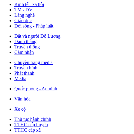
Kinh tế - xã hội
TM - DV
Làng nghề
Giáo dục
Đời sống - Pháp luật
Đất và người Đô Lương
Danh thắng
Truyền thống
Cảm nhận
Chuyên trang media
Truyền hình
Phát thanh
Media
Quốc phòng - An ninh
Văn hóa
Xe cộ
Thủ tục hành chính
TTHC cấp huyện
TTHC cấp xã