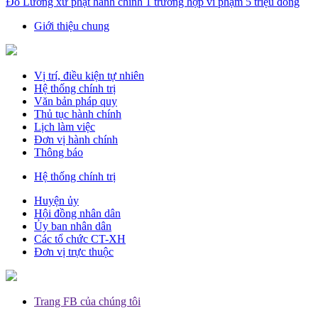
Đô Lương xử phạt hành chính 1 trường hợp vi phạm 5 triệu đồng
Giới thiệu chung
Vị trí, điều kiện tự nhiên
Hệ thống chính trị
Văn bản pháp quy
Thủ tục hành chính
Lịch làm việc
Đơn vị hành chính
Thông báo
Hệ thống chính trị
Huyện ủy
Hội đồng nhân dân
Ủy ban nhân dân
Các tổ chức CT-XH
Đơn vị trực thuộc
Trang FB của chúng tôi