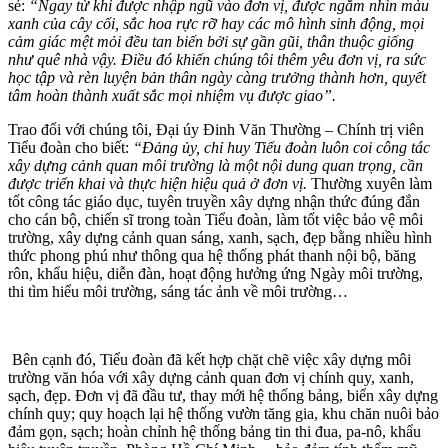
sẻ:
“Ngay từ khi được nhập ngũ vào đơn vị, được ngắm nhìn màu
xanh của cây cối, sắc hoa rực rỡ hay các mô hình sinh động, mọi
cảm giác mệt mỏi đều tan biến bởi sự gần gũi, thân thuộc giống
như quê nhà vậy. Điều đó khiến chúng tôi thêm yêu đơn vị, ra sức
học tập và rèn luyện bản thân ngày càng trưởng thành hơn, quyết
tâm hoàn thành xuất sắc mọi nhiệm vụ được giao”.
Trao đổi với chúng tôi, Đại úy Đinh Văn Thường – Chính trị viên
Tiểu đoàn cho biết:
“Đảng ủy, chỉ huy Tiểu đoàn luôn coi công tác
xây dựng cảnh quan môi trường là một nội dung quan trọng, cần
được triển khai và thực hiện hiệu quả ở đơn vị.
Thường xuyên làm
tốt công tác giáo dục, tuyên truyền xây dựng nhận thức đúng đắn
cho cán bộ, chiến sĩ trong toàn Tiểu đoàn, làm tốt việc bảo vệ môi
trường, xây dựng cảnh quan sáng, xanh, sạch, đẹp bằng nhiều hình
thức phong phú như thông qua hệ thống phát thanh nội bộ, băng
rôn, khẩu hiệu, diễn đàn, hoạt động hưởng ứng Ngày môi trường,
thi tìm hiểu môi trường, sáng tác ảnh về môi trường…
Bên cạnh đó, Tiểu đoàn đã kết hợp chặt chẽ việc xây dựng môi
trường văn hóa với xây dựng cảnh quan đơn vị chính quy, xanh,
sạch, đẹp. Đơn vị đã đầu tư, thay mới hệ thống bảng, biển xây dựng
chính quy; quy hoạch lại hệ thống vườn tăng gia, khu chăn nuôi bảo
đảm gọn, sạch; hoàn chỉnh hệ thống bảng tin thi đua, pa-nô, khẩu