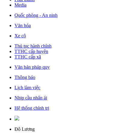
Media
Quốc phòng - An ninh
Văn hóa
Xe cộ
Thủ tục hành chính
TTHC cấp huyện
TTHC cấp xã
Văn bản pháp quy
Thông báo
Lịch làm việc
Nhịp cầu nhân ái
Hệ thống chính trị
Đô Lương