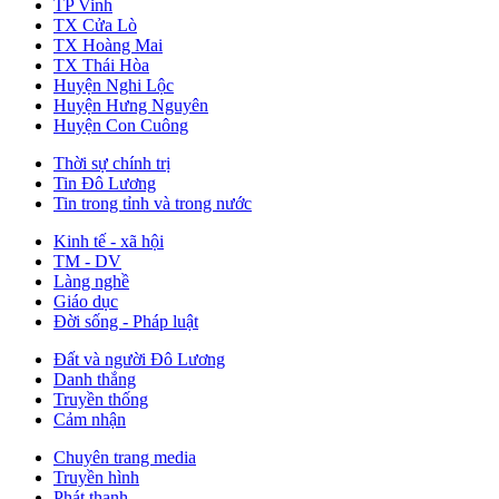
TP Vinh
TX Cửa Lò
TX Hoàng Mai
TX Thái Hòa
Huyện Nghi Lộc
Huyện Hưng Nguyên
Huyện Con Cuông
Thời sự chính trị
Tin Đô Lương
Tin trong tỉnh và trong nước
Kinh tế - xã hội
TM - DV
Làng nghề
Giáo dục
Đời sống - Pháp luật
Đất và người Đô Lương
Danh thắng
Truyền thống
Cảm nhận
Chuyên trang media
Truyền hình
Phát thanh