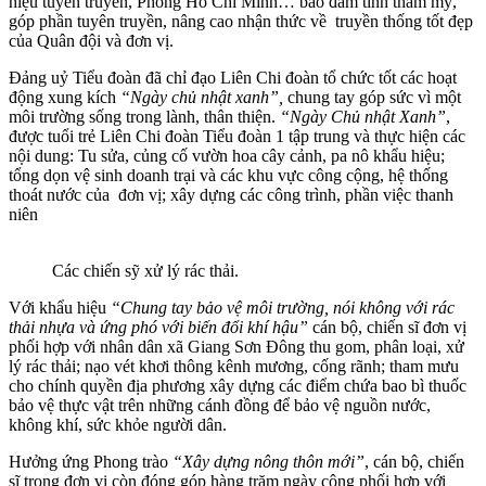
hiệu tuyên truyền, Phòng Hồ Chí Minh… bảo đảm tính thẩm mỹ,
góp phần tuyên truyền, nâng cao nhận thức về truyền thống tốt đẹp
của Quân đội và đơn vị.
Đảng uỷ Tiểu đoàn đã chỉ đạo Liên Chi đoàn tổ chức tốt các hoạt
động xung kích
“Ngày chủ nhật xanh”,
chung tay góp sức vì một
môi trường sống trong lành, thân thiện.
“Ngày Chủ nhật Xanh”
,
được tuổi trẻ Liên Chi đoàn Tiểu đoàn 1 tập trung và thực hiện các
nội dung: Tu sửa, củng cố vườn hoa cây cảnh, pa nô khẩu hiệu;
tổng dọn vệ sinh doanh trại và các khu vực công cộng, hệ thống
thoát nước của đơn vị; xây dựng các công trình, phần việc thanh
niên
Các chiến sỹ xử lý rác thải.
Với khẩu hiệu
“Chung tay bảo vệ môi trường, nói không với rác
thải nhựa và ứng phó với biến đổi khí hậu”
cán bộ, chiến sĩ đơn vị
phối hợp với nhân dân xã Giang Sơn Đông thu gom, phân loại, xử
lý rác thải; nạo vét khơi thông kênh mương, cống rãnh; tham mưu
cho chính quyền địa phương xây dựng các điểm chứa bao bì thuốc
bảo vệ thực vật trên những cánh đồng để bảo vệ nguồn nước,
không khí, sức khỏe người dân.
Hưởng ứng Phong trào
“Xây dựng nông thôn mới”
, cán bộ, chiến
sĩ trong đơn vị còn đóng góp hàng trăm ngày công phối hợp với