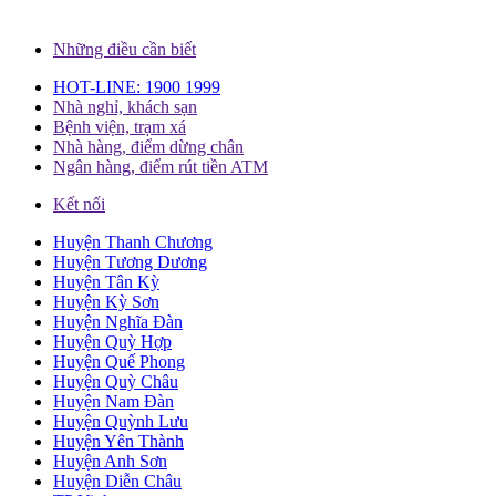
Những điều cần biết
HOT-LINE: 1900 1999
Nhà nghỉ, khách sạn
Bệnh viện, trạm xá
Nhà hàng, điểm dừng chân
Ngân hàng, điểm rút tiền ATM
Kết nối
Huyện Thanh Chương
Huyện Tương Dương
Huyện Tân Kỳ
Huyện Kỳ Sơn
Huyện Nghĩa Đàn
Huyện Quỳ Hợp
Huyện Quế Phong
Huyện Quỳ Châu
Huyện Nam Đàn
Huyện Quỳnh Lưu
Huyện Yên Thành
Huyện Anh Sơn
Huyện Diễn Châu