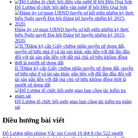
Đô Lương tổ chức hội diễn văn nghệ lễ hội Đền Quả Sơn
Đảng ủy cơ quan UBND huyện sơ kết giữa nhiệm kỳ thực
hiện Nghị quyết Đại hội Đảng bộ huyện nhiệm kỳ 2015-
2020.
II.7Đăng ký,cấp Giấy chứng nhận quyền sử dụng đất, quyền
sở hữu nhà ở và tài sản khác gắn liền với đất lần đầu đối với
tài sản gắn liền với đất mà chủ sở hữu không đồng thời là
người sử dụng đất
Đô Lương tổ chức hội nghị giao ban công tác kiểm tra giám
sát
Điều hướng bài viết
Đô Lương tiêm phòng Vắc xin Covid 19 đợt 8 cho 522 người