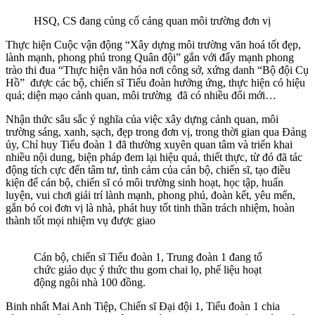
HSQ, CS đang củng cố cảng quan môi trường đơn vị
Thực hiện Cuộc vận động “Xây dựng môi trường văn hoá tốt đẹp,
lành mạnh, phong phú trong Quân đội” gắn với đẩy mạnh phong
trào thi đua “Thực hiện văn hóa nơi công sở, xứng danh “Bộ đội Cụ
Hồ” được các bộ, chiến sĩ Tiểu đoàn hưởng ứng, thực hiện có hiệu
quả; diện mạo cảnh quan, môi trường đã có nhiều đổi mới…
Nhận thức sâu sắc ý nghĩa của việc xây dựng cảnh quan, môi
trường sáng, xanh, sạch, đẹp trong đơn vị, trong thời gian qua Đảng
ủy, Chỉ huy Tiểu đoàn 1 đã thường xuyên quan tâm và triển khai
nhiều nội dung, biện pháp đem lại hiệu quả, thiết thực, từ đó đã tác
động tích cực đến tâm tư, tình cảm của cán bộ, chiến sĩ, tạo điều
kiện để cán bộ, chiến sĩ có môi trường sinh hoạt, học tập, huấn
luyện, vui chơi giải trí lành mạnh, phong phú, đoàn kết, yêu mến,
gắn bó coi đơn vị là nhà, phát huy tốt tinh thần trách nhiệm, hoàn
thành tốt mọi nhiệm vụ được giao
Cán bộ, chiến sĩ Tiểu đoàn 1, Trung đoàn 1 đang tổ
chức giáo dục ý thức thu gom chai lọ, phế liệu hoạt
động ngôi nhà 100 đồng.
Binh nhất Mai Anh Tiệp, Chiến sĩ Đại đội 1, Tiểu đoàn 1 chia