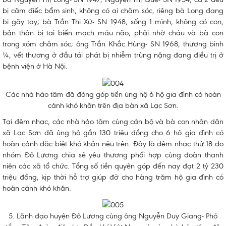
bị câm điếc bẩm sinh, không có ai chăm sóc, riêng bà Long đang
bị gãy tay; bà Trần Thị Xứ- SN 1948, sống 1 mình, không có con,
bản thân bị tai biến mạch máu não, phải nhờ cháu và bà con
trong xóm chăm sóc; ông Trần Khắc Hùng- SN 1968, thương binh
¼, vết thương ở đầu tái phát bị nhiễm trùng nặng đang điều trị ở
bệnh viện ở Hà Nội.
Các nhà hảo tâm đã đóng góp tiền ủng hộ 6 hộ gia đình có hoàn
cảnh khó khăn trên địa bàn xã Lạc Sơn.
Tại đêm nhạc, các nhà hảo tâm cùng cán bộ và bà con nhân dân
xã Lạc Sơn đã ủng hộ gần 130 triệu đồng cho 6 hộ gia đình có
hoàn cảnh đặc biệt khó khăn nêu trên. Đây là đêm nhạc thứ 18 do
nhóm Đô Lương chia sẻ yêu thương phối hợp cùng đoàn thanh
niên các xã tổ chức. Tổng số tiền quyên góp đến nay đạt 2 tỷ 230
triệu đồng, kịp thời hỗ trợ giúp đỡ cho hàng trăm hộ gia đình có
hoàn cảnh khó khăn.
5. Lãnh đạo huyện Đô Lương cùng ông Nguyễn Duy Giang- Phó