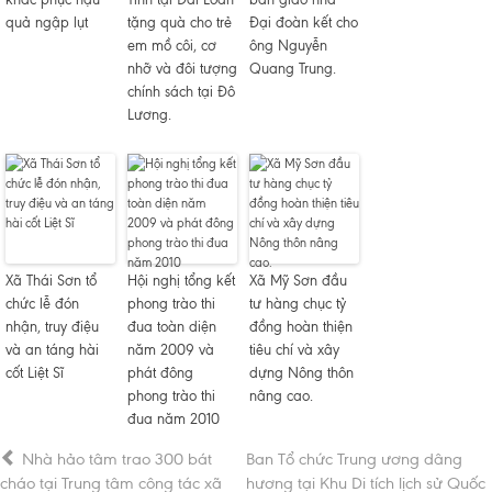
quả ngập lụt
tặng quà cho trẻ
Đại đoàn kết cho
em mồ côi, cơ
ông Nguyễn
nhỡ và đôi tượng
Quang Trung.
chính sách tại Đô
Lương.
Xã Thái Sơn tổ
Hội nghị tổng kết
Xã Mỹ Sơn đầu
chức lễ đón
phong trào thi
tư hàng chục tỷ
nhận, truy điệu
đua toàn diện
đồng hoàn thiện
và an táng hài
năm 2009 và
tiêu chí và xây
cốt Liệt Sĩ
phát đông
dựng Nông thôn
phong trào thi
nâng cao.
đua năm 2010
Nhà hảo tâm trao 300 bát
Ban Tổ chức Trung ương dâng
cháo tại Trung tâm công tác xã
hương tại Khu Di tích lịch sử Quốc