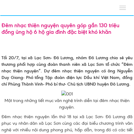
Toggl
navig
Đêm nhạc thiện nguyện quyên góp gần 130 triệu
đồng ủng hộ 6 hộ gia đình đặc biệt khó khăn
Tối 20/7, tại xã Lạc Sơn- Đô Lương, nhóm Đô Lương chia sẻ yêu
thương phối hợp cùng đoàn thanh niên xã Lạc Sơn tổ chức “Đêm
nhạc thiện nguyện”. Dự đêm nhạc thiện nguyện có ông Nguyễn
Duy Giang- Phó tổng Tập đoàn điện lực Dầu khí Việt Nam, đồng
chí Phùng Thành Vinh- Phó bí thư- Chủ tịch UBND huyện Đô Lương.
Một trong những tiết mục văn nghệ trình diễn tại đêm nhạc thiện
nguyện.
Đêm nhạc thiện nguyện lần thứ 18 tại xã Lạc Sơn- Đô Lương đã
phục vụ nhân dân xã Lạc Sơn cùng các đại biểu chương trình văn
nghệ với nhiều nội dung phong phú, hấp dẫn, trong đó có các tiết