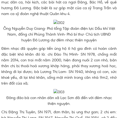
mục dân ca, hài kịch, các bài hát ca ngợi Đảng, Bác Hồ, về quê
hương Đô Lương. Đặc biệt là sự góp mặt của ca sỹ Trang Trần và
nam ca sỹ đoàn nghệ thuật Quân khu 4.
Ông Nguyễn Duy Giang- Phó tổng Tập đoàn điện lực Dầu khí Việt
Nam, đồng chí Phùng Thành Vinh- Phó bí thư- Chủ tịch UBND
huyện Đô Lương dự đêm nhạc thiện nguyện
Đêm nhạc đã quyên góp tiền ủng hộ 6 hộ gia đình có hoàn cảnh
đặc biệt khó khăn đó là: chị Đào Thị Minh- SN 1978, chồng mất
năm 2014, con trai mất năm 2000, hiện đang nuôi 2 con nhỏ, bản
thân chị bị thoái hoá xương khớp háng, phải thay xương hoá học,
không đi lại được; bà Lương Thị Lam- SN 1940, không có con, sức
khoẻ yếu, đi lại khó khăn, sống một mình trong căn nhà 9m2, nhờ
trên đất của xã;
Đông đảo bà con nhân dân xã Lạc Sơn đã đến với đêm nhạc
thiện nguyện.
Chị Đặng Thị Tuyên, SN 1971, đơn thân, bị ung thư gan; 2 chị em:
bà Nguyễn Thị Long- SN 1947, Nguyễn Thị Quế- SN 1954, cả 2 đều