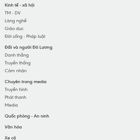
Huyện Diễn Châu
Kinh tế - xã hội
TM - DV
TP Vinh
Làng nghề
TX Cửa Lò
Giáo dục
TX Hoàng Mai
Đời sống - Pháp luật
TX Thái Hòa
Đất và người Đô Lương
Huyện Nghi Lộc
Danh thắng
Huyện Hưng Nguyên
Truyền thống
Huyện Con Cuông
Cảm nhận
Chuyên trang media
Truyền hình
Phát thanh
Media
Quốc phòng - An ninh
Văn hóa
Xe cộ