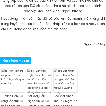
tổng Tập đoàn điện lực Dầu khí Việt Nam và các nhà hảo tâm đã
trao số tiền gần 130 triệu đồng cho 6 hộ gia đình có hoàn cảnh
đặc biệt khó khăn. Ảnh: Ngọc Phương
Hoạt động nhân văn này đã có sức lan tỏa mạnh mẽ không chỉ
trong huyện mà còn lan tỏa rộng khắp trên địa bàn cả nước và con
em Đô Lương đang sinh sống ở nước ngoài.
Ngọc Phương
More from my site
TP Vinh kiểm tra
Hội Việt Kiều
Bảo Việt Nhân
công tác cứu trợ,
Nghệ An và Hà
Thọ Tây Nghệ An
khắc phục hậu
Tĩnh tại Đài Loan
bàn giao nhà