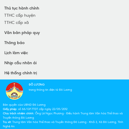
Thủ tục hành chính
TTHC cấp huyện
TTHC cấp xã
Văn bản pháp quy
Thông báo
Lịch làm việc
Nhịp cầu nhân ái
Hệ thống chính trị
ĐÔ LƯƠNG
trang thông tin điện tử Đô Lương
Bản quyền của UBND Đô Lương
Giấy phép:
số 66/GP-TTDT cấp ngày 22/05/2012
Chịu trách nhiệm chính:
Ông Lê Ngọc Phương - Điều hành Trung tâm Văn hóa Thể thao và
Truyền thông Đô Lương
Trụ sở:
Trung tâm Văn hóa Thể thao và Truyền thông Đô Lương - Khối 3, Xã Đô Lương, Tỉnh
Nghệ An