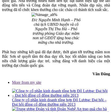
quốc gia. Nhà trường nhiều năm liên tục đạt danh hiệu tập thể lao
động tiên tiến và Công đoàn đạt vững mạnh. Nhân dịp này, nhà
trường đã tổ chức khen thưởng cho các cháu có thành tích xuất sắc.
Đ/c Nguyễn Minh Hạnh – Phó
chủ tịch UBND huyện và cô
Nguyễn Thị Thu Hà – Phó
trưởng phòng Giáo dục mầm
non sở GĐDT tặng hoa chúc
mừng cho nhà trường.
Phát huy những kết quả đã đạt được, thời gian tới trường mầm non
Bắc Sơn sẽ quyết tâm thi đua dạy tốt, học tốt nhằm nâng cao hơn
nữa chất lượng giáo dục trẻ, xứng đáng với danh hiệu của một
trường đạt chuẩn quốc gia.
Văn Đăng
More from my site
Công ty cổ phần kinh doanh tổng hợp Đô Lương: Đại hội –
Đại hội đồng cổ đông thường niên 2013