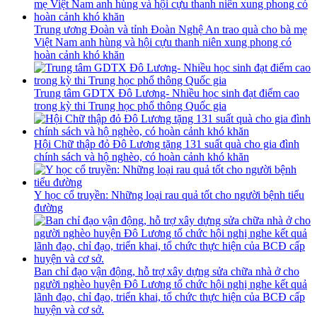
Trung ương Đoàn và tỉnh Đoàn Nghệ An trao quà cho bà mẹ
Việt Nam anh hùng và hội cựu thanh niên xung phong có
hoàn cảnh khó khăn
Trung tâm GDTX Đô Lương- Nhiều học sinh đạt điểm cao
trong kỳ thi Trung học phổ thông Quốc gia
Hội Chữ thập đỏ Đô Lương tặng 131 suất quà cho gia đình
chính sách và hộ nghèo, có hoàn cảnh khó khăn
Y học cổ truyền: Những loại rau quả tốt cho người bệnh tiểu
đường
Ban chỉ đạo vận động, hỗ trợ xây dựng sửa chữa nhà ở cho
người nghèo huyện Đô Lương tổ chức hội nghị nghe kết quả
lãnh đạo, chỉ đạo, triển khai, tổ chức thực hiện của BCĐ cấp
huyện và cơ sở.