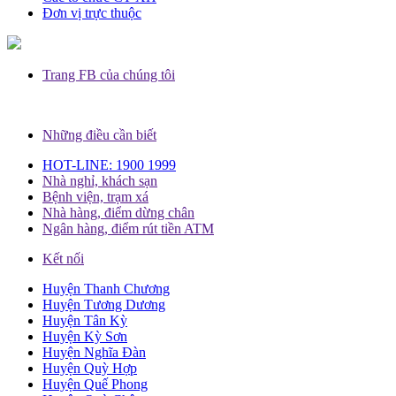
Đơn vị trực thuộc
Trang FB của chúng tôi
Những điều cần biết
HOT-LINE: 1900 1999
Nhà nghỉ, khách sạn
Bệnh viện, trạm xá
Nhà hàng, điểm dừng chân
Ngân hàng, điểm rút tiền ATM
Kết nối
Huyện Thanh Chương
Huyện Tương Dương
Huyện Tân Kỳ
Huyện Kỳ Sơn
Huyện Nghĩa Đàn
Huyện Quỳ Hợp
Huyện Quế Phong