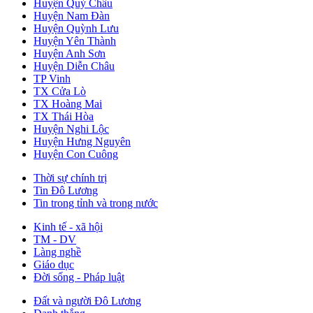
Huyện Quỳ Châu
Huyện Nam Đàn
Huyện Quỳnh Lưu
Huyện Yên Thành
Huyện Anh Sơn
Huyện Diễn Châu
TP Vinh
TX Cửa Lò
TX Hoàng Mai
TX Thái Hòa
Huyện Nghi Lộc
Huyện Hưng Nguyên
Huyện Con Cuông
Thời sự chính trị
Tin Đô Lương
Tin trong tỉnh và trong nước
Kinh tế - xã hội
TM - DV
Làng nghề
Giáo dục
Đời sống - Pháp luật
Đất và người Đô Lương