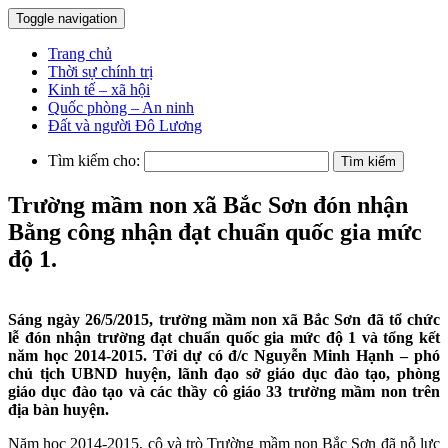
Toggle navigation
Trang chủ
Thời sự chính trị
Kinh tế – xã hội
Quốc phòng – An ninh
Đất và người Đô Lương
Tìm kiếm cho:
Trường mầm non xã Bắc Sơn đón nhận
Bằng công nhận đạt chuẩn quốc gia mức
độ 1.
Sáng ngày 26/5/2015, trường mầm non xã Bắc Sơn đã tổ chức
lễ đón nhận trường đạt chuẩn quốc gia mức độ 1 và tổng kết
năm học 2014-2015. Tới dự có đ/c Nguyễn Minh Hạnh – phó
chủ tịch UBND huyện, lãnh đạo sở giáo dục đào tạo, phòng
giáo dục đào tạo và các thầy cô giáo 33 trường mầm non trên
địa bàn huyện.
Năm học 2014-2015, cô và trò Trường mầm non Bắc Sơn đã nỗ lực