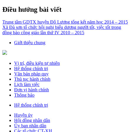
Điều hướng bài viết
Trung tâm GDTX huyện Đô Lương tổng kết năm học 2014 – 2015
Xã Đà sơn tổ chức hội nghị biểu dương người tốt, việc tốt trong
đồng bào công giáo lần thứ IV 2010 – 2015
Giới thiệu chung
Vị trí, điều kiện tự nhiên
Hệ thống chính trị
Văn bản pháp quy
Thủ tục hành chính
Lịch làm việc
Đơn vị hành chính
Thông báo
Hệ thống chính trị
Huyện ủy
Hội đồng nhân dân
Ủy ban nhân dân
Các tổ chức CT-XH