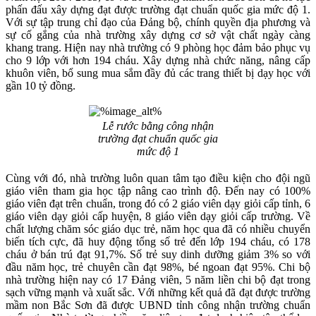
phấn đấu xây dựng đạt được trường đạt chuẩn quốc gia mức độ 1.
Với sự tập trung chỉ đạo của Đảng bộ, chính quyền địa phương và
sự cố gắng của nhà trường xây dựng cơ sở vật chất ngày càng
khang trang. Hiện nay nhà trường có 9 phòng học đảm bảo phục vụ
cho 9 lớp với hơn 194 cháu. Xây dựng nhà chức năng, nâng cấp
khuôn viên, bổ sung mua sắm đầy đủ các trang thiết bị dạy học với
gần 10 tỷ đồng.
Lễ rước bằng công nhận
trường đạt chuẩn quốc gia
mức độ 1
Cùng với đó, nhà trường luôn quan tâm tạo điều kiện cho đội ngũ
giáo viên tham gia học tập nâng cao trình độ. Đến nay có 100%
giáo viên đạt trên chuẩn, trong đó có 2 giáo viên dạy giỏi cấp tỉnh, 6
giáo viên dạy giỏi cấp huyện, 8 giáo viên dạy giỏi cấp trường. Về
chất lượng chăm sóc giáo dục trẻ, năm học qua đã có nhiều chuyển
biến tích cực, đã huy động tổng số trẻ đến lớp 194 cháu, có 178
cháu ở bán trú đạt 91,7%. Số trẻ suy dinh dưỡng giảm 3% so với
đầu năm học, trẻ chuyên cần đạt 98%, bé ngoan đạt 95%. Chi bộ
nhà trường hiện nay có 17 Đảng viên, 5 năm liền chi bộ đạt trong
sạch vững mạnh và xuất sắc. Với những kết quả đã đạt được trường
mầm non Bắc Sơn đã được UBND tỉnh công nhận trường chuẩn