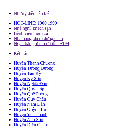
Những điều cần biết
HOT-LINE: 1900 1999
Nhà nghỉ, khách sạn
Bệnh viện, trạm xá
Nhà hàng, điểm dừng chân
Ngân hàng, điểm rút tiền ATM
Kết nối
Huyện Thanh Chương
Huyện Tương Dương
Huyện Tân Kỳ
Huyện Kỳ Sơn
Huyện Nghĩa Đàn
Huyện Quỳ Hợp
Huyện Quế Phong
Huyện Quỳ Châu
Huyện Nam Đàn
Huyện Quỳnh Lưu
Huyện Yên Thành
Huyện Anh Sơn
Huyện Diễn Châu