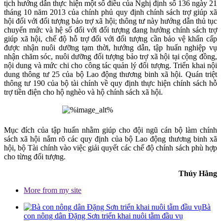
tịch hướng dẫn thực hiện một số điều của Nghị định số 136 ngày 21
tháng 10 năm 2013 của chính phủ quy định chính sách trợ giúp xã
hội đối với đối tượng bảo trợ xã hội; thông tư này hướng dẫn thủ tục
chuyển mức và hệ số đối với đối tượng đang hưởng chính sách trợ
giúp xã hội, chế độ hỗ trợ đối với đối tượng cần bảo vệ khẩn cấp
được nhận nuôi dưỡng tạm thời, hướng dẫn, tập huấn nghiệp vụ
nhận chăm sóc, nuôi dưỡng đối tượng bảo trợ xã hội tại cộng đồng,
nội dung và mức chi cho công tác quản lý đối tượng. Triển khai nội
dung thông tư 25 của bộ Lao động thương binh xã hội. Quán triệt
thông tư 190 của bộ tài chính về quy định thực hiện chính sách hỗ
trợ tiền điện cho hộ nghèo và hộ chính sách xã hội.
Mục đích của tập huấn nhằm giúp cho đội ngũ cán bộ làm chính
sách xã hội nắm rõ các quy định của bộ Lao động thương binh xã
hội, bộ Tài chính vào việc giải quyết các chế độ chính sách phù hợp
cho từng đối tượng.
Thúy Hằng
More from my site
Bà
con nông dân Đặng Sơn triển khai nuôi tằm đầu vụ