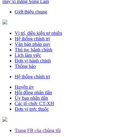
máy xi măng Sông Lam
Giới thiệu chung
Vị trí, điều kiện tự nhiên
Hệ thống chính trị
Văn bản pháp quy
Thủ tục hành chính
Lịch làm việc
Đơn vị hành chính
Thông báo
Hệ thống chính trị
Huyện ủy
Hội đồng nhân dân
Ủy ban nhân dân
Các tổ chức CT-XH
Đơn vị trực thuộc
Trang FB của chúng tôi