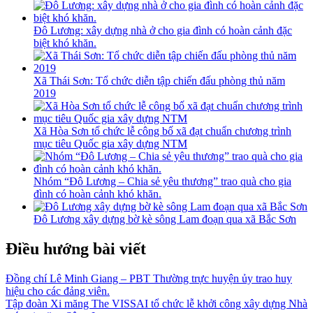
Đô Lương: xây dựng nhà ở cho gia đình có hoàn cảnh đặc
biệt khó khăn.
Xã Thái Sơn: Tổ chức diễn tập chiến đấu phòng thủ năm
2019
Xã Hòa Sơn tổ chức lễ công bố xã đạt chuẩn chương trình
mục tiêu Quốc gia xây dựng NTM
Nhóm “Đô Lương – Chia sẻ yêu thương” trao quà cho gia
đình có hoàn cảnh khó khăn.
Đô Lương xây dựng bờ kè sông Lam đoạn qua xã Bắc Sơn
Điều hướng bài viết
Đồng chí Lê Minh Giang – PBT Thường trực huyện ủy trao huy
hiệu cho các đảng viên.
Tập đoàn Xi măng The VISSAI tổ chức lễ khởi công xây dựng Nhà