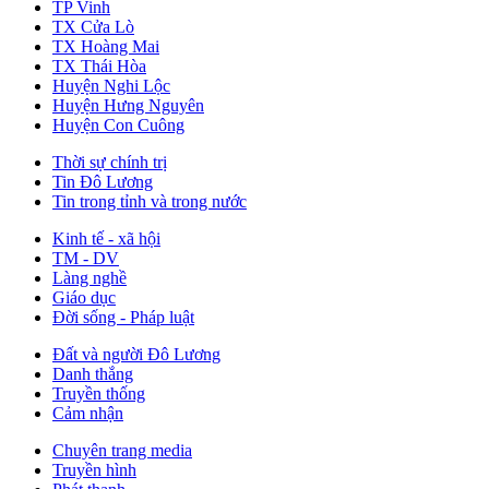
TP Vinh
TX Cửa Lò
TX Hoàng Mai
TX Thái Hòa
Huyện Nghi Lộc
Huyện Hưng Nguyên
Huyện Con Cuông
Thời sự chính trị
Tin Đô Lương
Tin trong tỉnh và trong nước
Kinh tế - xã hội
TM - DV
Làng nghề
Giáo dục
Đời sống - Pháp luật
Đất và người Đô Lương
Danh thắng
Truyền thống
Cảm nhận
Chuyên trang media
Truyền hình