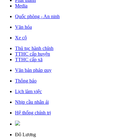
Phát thanh
Media
Quốc phòng - An ninh
Văn hóa
Xe cộ
Thủ tục hành chính
TTHC cấp huyện
TTHC cấp xã
Văn bản pháp quy
Thông báo
Lịch làm việc
Nhịp cầu nhân ái
Hệ thống chính trị
Đô Lương