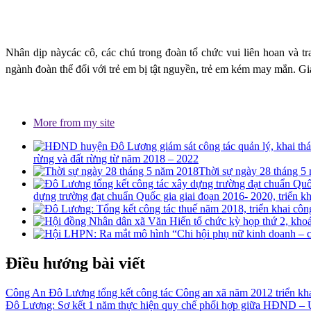
Nhân dịp nàycác cô, các chú trong đoàn tổ chức vui liên hoan và 
ngành đoàn thể đối với trẻ em bị tật nguyền, trẻ em kém may mắn. Giá
More from my site
rừng và đất rừng từ năm 2018 – 2022
Thời sự ngày 28 tháng 5
dựng trường đạt chuẩn Quốc gia giai đoạn 2016- 2020, triển kh
Điều hướng bài viết
Công An Đô Lương tổng kết công tác Công an xã năm 2012 triển kh
Đô Lương: Sơ kết 1 năm thực hiện quy chế phối hợp giữa HĐND