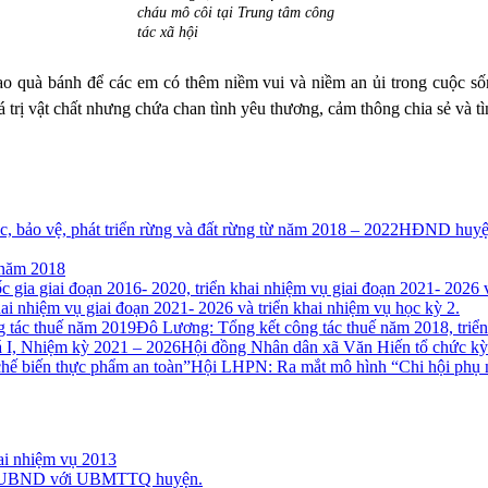
cháu mô côi tại Trung tâm công
tác xã hội
trao quà bánh để các em có thêm niềm vui và niềm an ủi trong cuộc s
 trị vật chất nhưng chứa chan tình yêu thương, cảm thông chia sẻ và t
HĐND huyện Đ
 năm 2018
ai nhiệm vụ giai đoạn 2021- 2026 và triển khai nhiệm vụ học kỳ 2.
Đô Lương: Tổng kết công tác thuế năm 2018, triển
Hội đồng Nhân dân xã Văn Hiến tổ chức kỳ 
Hội LHPN: Ra mắt mô hình “Chi hội phụ n
ai nhiệm vụ 2013
 – UBND với UBMTTQ huyện.