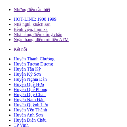
Những điều cần biết
HOT-LINE: 1900 1999
Nhà nghỉ, khách sạn
Bệnh viện, trạm xá
Nhà hàng, điểm dừng chân
Ngân hàng, điểm rút tiền ATM
Kết nối
Huyện Thanh Chương
Huyện Tương Dương
Huyện Tân Kỳ
Huyện Kỳ Sơn
Huyện Nghĩa Đàn
Huyện Quỳ Hợp
Huyện Quế Phong
Huyện Quỳ Châu
Huyện Nam Đàn
Huyện Quỳnh Lưu
Huyện Yên Thành
Huyện Anh Sơn
Huyện Diễn Châu
TP Vinh