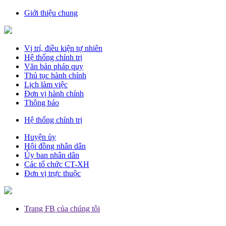
Giới thiệu chung
Vị trí, điều kiện tự nhiên
Hệ thống chính trị
Văn bản pháp quy
Thủ tục hành chính
Lịch làm việc
Đơn vị hành chính
Thông báo
Hệ thống chính trị
Huyện ủy
Hội đồng nhân dân
Ủy ban nhân dân
Các tổ chức CT-XH
Đơn vị trực thuộc
Trang FB của chúng tôi