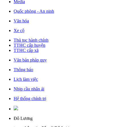
Media
Quốc phòng - An ninh
Văn hóa
Xe cộ
Thủ tục hành chính
TTHC cấp huyện
TTHC cấp xã
Văn bản pháp quy
Thông báo
Lịch làm việc
Nhịp cầu nhân ái
Hệ thống chính trị
Đô Lương