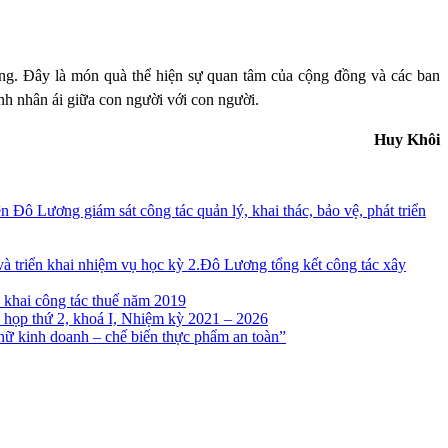
ống. Đây là món quà thể hiện sự quan tâm của cộng đồng và các ban
ình nhân ái giữa con người với con người.
Huy Khôi
ô Lương giám sát công tác quản lý, khai thác, bảo vệ, phát triển
Đô Lương tổng kết công tác xây
 khai công tác thuế năm 2019
họp thứ 2, khoá I, Nhiệm kỳ 2021 – 2026
ữ kinh doanh – chế biến thực phẩm an toàn”