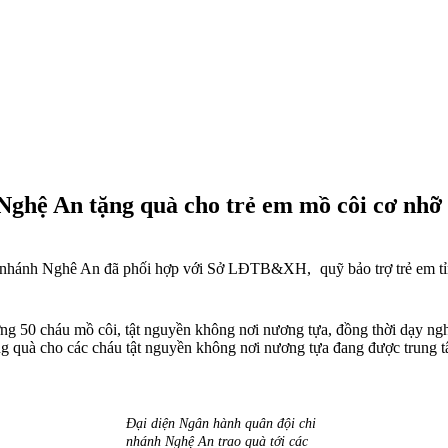
ghệ An tặng quà cho trẻ em mồ côi cơ nhỡ t
hi nhánh Nghê An đã phối hợp với Sở LĐTB&XH,
quỹ bảo trợ trẻ em 
g 50 cháu mồ côi, tật nguyền không nơi nương tựa, đồng thời dạy ngh
ặng quà cho các cháu tật nguyền không nơi nương tựa đang được trung t
Đại diện Ngân hành quân đội chi
nhánh Nghệ An trao quà tới các