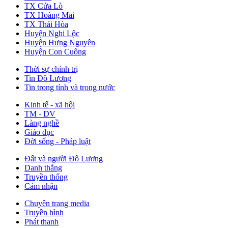
TX Cửa Lò
TX Hoàng Mai
TX Thái Hòa
Huyện Nghi Lộc
Huyện Hưng Nguyên
Huyện Con Cuông
Thời sự chính trị
Tin Đô Lương
Tin trong tỉnh và trong nước
Kinh tế - xã hội
TM - DV
Làng nghề
Giáo dục
Đời sống - Pháp luật
Đất và người Đô Lương
Danh thắng
Truyền thống
Cảm nhận
Chuyên trang media
Truyền hình
Phát thanh