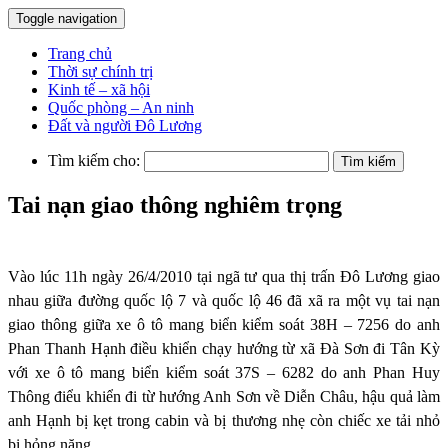
Toggle navigation
Trang chủ
Thời sự chính trị
Kinh tế – xã hội
Quốc phòng – An ninh
Đất và người Đô Lương
Tìm kiếm cho:
Tai nạn giao thông nghiêm trọng
Vào lúc 11h ngày 26/4/2010 tại ngã tư qua thị trấn Đô Lương giao
nhau giữa đường quốc lộ 7 và quốc lộ 46 đã xã ra một vụ tai nạn
giao thông giữa xe ô tô mang biển kiểm soát 38H – 7256 do anh
Phan Thanh Hạnh điều khiển chạy hướng từ xã Đà Sơn đi Tân Kỳ
với xe ô tô mang biển kiểm soát 37S – 6282 do anh Phan Huy
Thông điểu khiển đi từ hướng Anh Sơn về Diễn Châu, hậu quả làm
anh Hạnh bị kẹt trong cabin và bị thương nhẹ còn chiếc xe tải nhỏ
bị hỏng nặng.