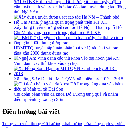
Sở LĐTBXH tỉnh và huyện Đô Lương tổ chức ngày hội tư
vấn tuyển sinh và ký kết hợp tác đào tạo, tuyển dụng lao động
tỉnh Nghệ An.
Xây dựng tuyến đường sắt cao tốc Hà Nội – Thành phố Hồ
Chí Minh, ý nghĩa quan trọng phát triển KT-XH
UBMTTQ huyện tập huấn phân loại xử lý rác thải và trao
tặng gần 2000 thùng đựng rác
Nghệ An:
Vinh danh các thủ khoa vào đại học
Xã Hồng Sơn: Đại hội MTTQVN xã nhiệm kỳ 2013 – 2018
Chi đoàn bệnh viện đa khoa Đô Lương tặng quà và khám
điều trị bệnh tại xã Đại Sơn
Điều hướng bài viết
Trung tâm viễn thông Đô Lương khai trương cửa hàng dịch vụ viễn