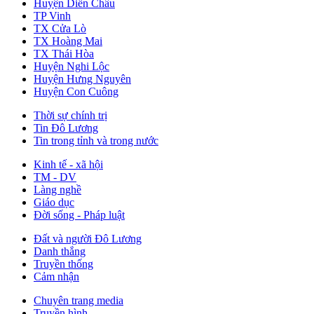
Huyện Diễn Châu
TP Vinh
TX Cửa Lò
TX Hoàng Mai
TX Thái Hòa
Huyện Nghi Lộc
Huyện Hưng Nguyên
Huyện Con Cuông
Thời sự chính trị
Tin Đô Lương
Tin trong tỉnh và trong nước
Kinh tế - xã hội
TM - DV
Làng nghề
Giáo dục
Đời sống - Pháp luật
Đất và người Đô Lương
Danh thắng
Truyền thống
Cảm nhận
Chuyên trang media
Truyền hình