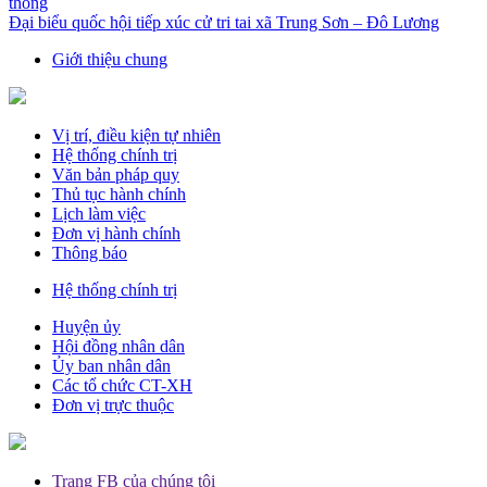
thông
Đại biểu quốc hội tiếp xúc cử tri tai xã Trung Sơn – Đô Lương
Giới thiệu chung
Vị trí, điều kiện tự nhiên
Hệ thống chính trị
Văn bản pháp quy
Thủ tục hành chính
Lịch làm việc
Đơn vị hành chính
Thông báo
Hệ thống chính trị
Huyện ủy
Hội đồng nhân dân
Ủy ban nhân dân
Các tổ chức CT-XH
Đơn vị trực thuộc
Trang FB của chúng tôi