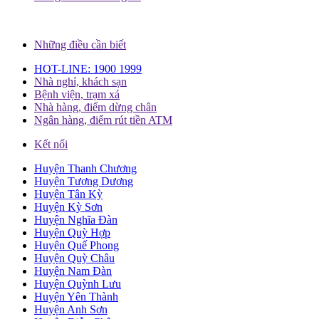
Những điều cần biết
HOT-LINE: 1900 1999
Nhà nghỉ, khách sạn
Bệnh viện, trạm xá
Nhà hàng, điểm dừng chân
Ngân hàng, điểm rút tiền ATM
Kết nối
Huyện Thanh Chương
Huyện Tương Dương
Huyện Tân Kỳ
Huyện Kỳ Sơn
Huyện Nghĩa Đàn
Huyện Quỳ Hợp
Huyện Quế Phong
Huyện Quỳ Châu
Huyện Nam Đàn
Huyện Quỳnh Lưu
Huyện Yên Thành
Huyện Anh Sơn