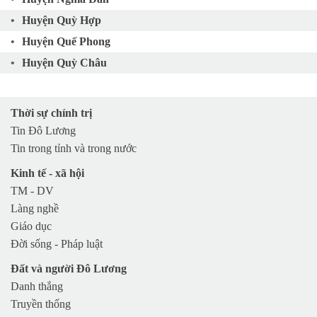
Huyện Quỳ Hợp
Huyện Quế Phong
Huyện Quỳ Châu
Huyện Nam Đàn
Huyện Quỳnh Lưu
Thời sự chính trị
Huyện Yên Thành
Tin Đô Lương
Huyện Anh Sơn
Tin trong tỉnh và trong nước
Huyện Diễn Châu
Kinh tế - xã hội
TP Vinh
TM - DV
Làng nghề
TX Cửa Lò
Giáo dục
TX Hoàng Mai
Đời sống - Pháp luật
TX Thái Hòa
Đất và người Đô Lương
Huyện Nghi Lộc
Danh thắng
Huyện Hưng Nguyên
Truyền thống