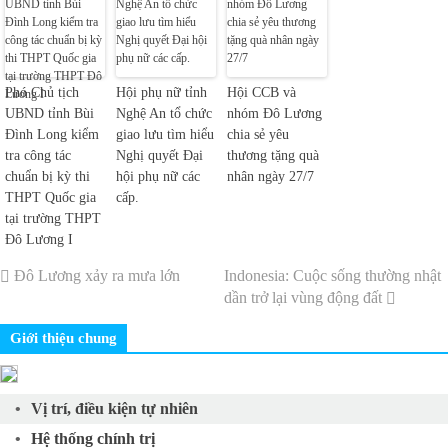
Phó Chủ tịch
Hội phụ nữ tỉnh
Hội CCB và
UBND tỉnh Bùi
Nghệ An tổ chức
nhóm Đô Lương
Đình Long kiểm
giao lưu tìm hiểu
chia sẻ yêu
tra công tác
Nghị quyết Đại
thương tặng quà
chuẩn bị kỳ thi
hội phụ nữ các
nhân ngày 27/7
THPT Quốc gia
cấp.
tại trường THPT
Đô Lương I
Đô Lương xảy ra mưa lớn
Indonesia: Cuộc sống thường nhật
dần trở lại vùng động đất
Giới thiệu chung
Vị trí, điều kiện tự nhiên
Hệ thống chính trị