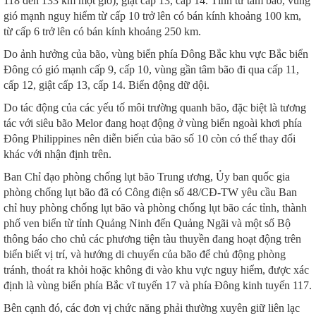
118 đến 133 km một giờ), giật cấp 13, cấp 14. Tính từ tâm bão, vùng
gió mạnh nguy hiểm từ cấp 10 trở lên có bán kính khoảng 100 km,
từ cấp 6 trở lên có bán kính khoảng 250 km.
Do ảnh hưởng của bão, vùng biển phía Đông Bắc khu vực Bắc biển
Đông có gió mạnh cấp 9, cấp 10, vùng gần tâm bão đi qua cấp 11,
cấp 12, giật cấp 13, cấp 14. Biển động dữ dội.
Do tác động của các yếu tố môi trường quanh bão, đặc biệt là tương
tác với siêu bão Melor đang hoạt động ở vùng biển ngoài khơi phía
Đông Philippines nên diễn biến của bão số 10 còn có thể thay đổi
khác với nhận định trên.
Ban Chỉ đạo phòng chống lụt bão Trung ương, Ủy ban quốc gia
phòng chống lụt bão đã có Công điện số 48/CĐ-TW yêu cầu Ban
chỉ huy phòng chống lụt bão và phòng chống lụt bão các tỉnh, thành
phố ven biển từ tỉnh Quảng Ninh đến Quảng Ngãi và một số Bộ
thông báo cho chủ các phương tiện tàu thuyền đang hoạt động trên
biển biết vị trí, và hướng di chuyển của bão để chủ động phòng
tránh, thoát ra khỏi hoặc không đi vào khu vực nguy hiểm, được xác
định là vùng biển phía Bắc vĩ tuyến 17 và phía Đông kinh tuyến 117.
Bên cạnh đó, các đơn vị chức năng phải thường xuyên giữ liên lạc