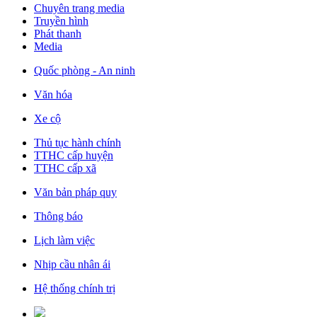
Chuyên trang media
Truyền hình
Phát thanh
Media
Quốc phòng - An ninh
Văn hóa
Xe cộ
Thủ tục hành chính
TTHC cấp huyện
TTHC cấp xã
Văn bản pháp quy
Thông báo
Lịch làm việc
Nhịp cầu nhân ái
Hệ thống chính trị