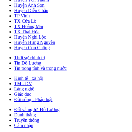
Huyện Anh Sơn
Huyện Diễn Châu
TP Vinh
TX Cửa Lò
TX Hoàng Mai
TX Thái Hòa
Huyện Nghi Lộc
Huyện Hưng Nguyên
Huyện Con Cuông
Thời sự chính trị
Tin Đô Lương
Tin trong tỉnh và trong nước
Kinh tế - xã hội
TM - DV
Làng nghề
Giáo dục
Đời sống - Pháp luật
Đất và người Đô Lương
Danh thắng
Truyền thống
Cảm nhận