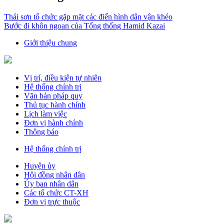
Thái sơn tổ chức gặp mặt các điển hình dân vận khéo
Bước đi khôn ngoan của Tổng thống Hamid Kazai
Giới thiệu chung
Vị trí, điều kiện tự nhiên
Hệ thống chính trị
Văn bản pháp quy
Thủ tục hành chính
Lịch làm việc
Đơn vị hành chính
Thông báo
Hệ thống chính trị
Huyện ủy
Hội đồng nhân dân
Ủy ban nhân dân
Các tổ chức CT-XH
Đơn vị trực thuộc