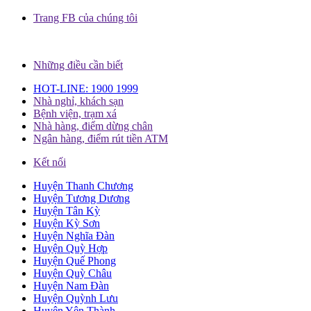
Trang FB của chúng tôi
Những điều cần biết
HOT-LINE: 1900 1999
Nhà nghỉ, khách sạn
Bệnh viện, trạm xá
Nhà hàng, điểm dừng chân
Ngân hàng, điểm rút tiền ATM
Kết nối
Huyện Thanh Chương
Huyện Tương Dương
Huyện Tân Kỳ
Huyện Kỳ Sơn
Huyện Nghĩa Đàn
Huyện Quỳ Hợp
Huyện Quế Phong
Huyện Quỳ Châu
Huyện Nam Đàn
Huyện Quỳnh Lưu
Huyện Yên Thành