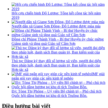
Hội cựu chiến binh Đô Lương: Tổng kết công tác hội năm
2019
Người dân xã Giang Sơn Đông- Đô Lương được mùa mía
Đồng chí Phùng Thành Vinh – Bí thư Huyện ủy chúc mừng
Giáng sinh và tặng quà Giáo xứ Cẩm Sơn
Thủ tục Đăng ký thay đổi số lượng xã viên, người đại diện
theo pháp luật, danh sách Ban quản trị, Ban kiểm soát của
Hợp tác xã
IMF giải
ngân gói vay giúp các nền kinh tế nghèo
Đ/c Tòng Thị Phóng – Uỷ viên Bộ chính trị – Phó chủ tịch
Quốc hội dâng hương tại khu di tích Truông Bồn.
Điều hướng bài viết