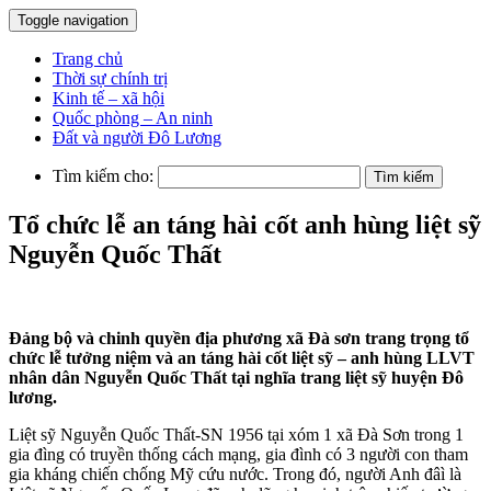
Toggle navigation
Trang chủ
Thời sự chính trị
Kinh tế – xã hội
Quốc phòng – An ninh
Đất và người Đô Lương
Tìm kiếm cho:
Tổ chức lễ an táng hài cốt anh hùng liệt sỹ
Nguyễn Quốc Thất
Đảng bộ và chinh quyền địa phương xã Đà sơn trang trọng tổ
chức lễ tưởng niệm và an táng hài cốt liệt sỹ – anh hùng LLVT
nhân dân Nguyễn Quốc Thất tại nghĩa trang liệt sỹ huyện Đô
lương.
Liệt sỹ Nguyễn Quốc Thất-SN 1956 tại xóm 1 xã Đà Sơn trong 1
gia đìng có truyền thống cách mạng, gia đình có 3 người con tham
gia kháng chiến chống Mỹ cứu nước. Trong đó, người Anh đâì là