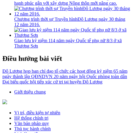
hạnh phúc gắn với xây dựng Nông thôn mới nâng cao.
Chương trình thời sự Truyền hìnhĐô Lương ngày 30 tháng
12 năm 2016.
Giao lưu kỷ niệm 114 năm ngày Quốc tế phụ nữ 8/3 ở xã
Thượng Sơn
Điều hướng bài viết
Đô Lương họp ban chỉ đạo tổ chức các hoạt động kỷ niệm 65 năm
ngày thành lập QĐNDVN 20 năm ngày hội Quốc phòng toàn dân
Đại biểu quốc hội tiếp xúc cử tri tại huyện Đô Lương
Giới thiệu chung
Vị trí, điều kiện tự nhiên
Hệ thống chính trị
Văn bản pháp quy
Thủ tục hành chính