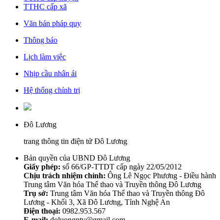
TTHC cấp xã
Văn bản pháp quy
Thông báo
Lịch làm việc
Nhịp cầu nhân ái
Hệ thống chính trị
Đô Lương
trang thông tin điện tử Đô Lương
Bản quyền của UBND Đô Lương
Giấy phép:
số 66/GP-TTDT cấp ngày 22/05/2012
Chịu trách nhiệm chính:
Ông Lê Ngọc Phương - Điều hành
Trung tâm Văn hóa Thể thao và Truyền thông Đô Lương
Trụ sở:
Trung tâm Văn hóa Thể thao và Truyền thông Đô
Lương - Khối 3, Xã Đô Lương, Tỉnh Nghệ An
Điện thoại:
0982.953.567
E-mail:
doluongntv@gmail.com .