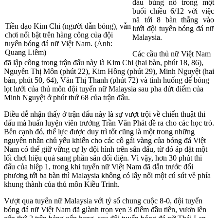
đấu bùng nổ trong một
buổi chiều 6/12 với việc
nã tới 8 bàn thắng vào
Tiền đạo Kim Chi (người dẫn bóng), vẫn
lưới đội tuyển bóng đá nữ
chơi nổi bật trên hàng công của đội
Malaysia.
tuyển bóng đá nữ Việt Nam. (Ảnh:
Quang Liêm)
Các cầu thủ nữ Việt Nam
đã lập công trong trận đấu này là Kim Chi (hai bàn, phút 18, 86),
Nguyễn Thị Môn (phút 22), Kim Hồng (phút 29), Minh Nguyệt (hai
bàn, phút 50, 64), Văn Thị Thanh (phút 72) và tình huống để bóng
lọt lưới của thủ môn đội tuyển nữ Malaysia sau pha dứt điểm của
Minh Nguyệt ở phút thứ 68 của trận đấu.
Điều dễ nhận thấy ở trận đấu này là sự vượt trội về chiến thuật thi
đấu mà huấn luyện viên trưởng Trần Vân Phát đề ra cho các học trò.
Bên cạnh đó, thể lực được duy trì tốt cũng là một trong những
nguyên nhân chủ yếu khiến cho các cô gái vàng của bóng đá Việt
Nam có thể giữ vững cự ly đội hình trên sân đấu, từ đó áp đặt một
lối chơi hiệu quả sang phần sân đối diện. Vì vậy, hơn 30 phút thi
đấu của hiệp 1, trong khi tuyển nữ Việt Nam đã dẫn trước đối
phương tới ba bàn thì Malaysia không có lấy nổi một cú sút về phía
khung thành của thủ môn Kiều Trinh.
Vượt qua tuyển nữ Malaysia với tỷ số chung cuộc 8-0, đội tuyển
bóng đá nữ Việt Nam đã giành trọn vẹn 3 điểm đầu tiên, vươn lên