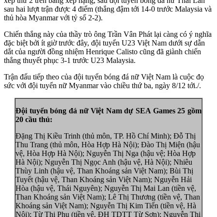
xếp thứ 2 trên bảng xếp hạng, sau đội tuyển bóng đá nữ Thái Lan
sau hai lượt trận được 4 điểm (thắng đậm tới 14-0 trước Malaysia và
thủ hòa Myanmar với tỷ số 2-2).
Chiến thắng này của thầy trò ông Trần Vân Phát lại càng có ý nghĩa
đặc biệt bởi ít giờ trước đây, đội tuyển U23 Việt Nam dưới sự dẫn
dắt của người đồng nhiệm Henrique Calisto cũng đã giành chiến
thắng thuyết phục 3-1 trước U23 Malaysia.
Trận đấu tiếp theo của đội tuyển bóng đá nữ Việt Nam là cuộc đọ
sức với đội tuyển nữ Myanmar vào chiều thứ ba, ngày 8/12 tới./.
Đội tuyển bóng đá nữ Việt Nam dự SEA Games 25 gồm
20 cầu thủ:
Đặng Thị Kiều Trinh (thủ môn, TP. Hồ Chí Minh); Đỗ Thị
Thu Trang (thủ môn, Hòa Hợp Hà Nội); Đào Thị Miện (hậu
vệ, Hòa Hợp Hà Nội); Nguyễn Thị Nga (hậu vệ; Hòa Hợp
Hà Nội); Nguyễn Thị Ngọc Anh (hậu vệ, Hà Nội); Nhiêu
Thùy Linh (hậu vệ, Than Khoáng sản Việt Nam); Bùi Thị
Tuyết (hậu vệ, Than Khoáng sản Việt Nam); Nguyễn Hải
Hòa (hậu vệ, Thái Nguyên); Nguyễn Thị Mai Lan (tiền vệ,
Than Khoáng sản Việt Nam); Lê Thị Thương (tiền vệ, Than
Khoáng sản Việt Nam); Nguyễn Thị Kim Tiến (tiền vệ, Hà
Nội); Từ Thị Phụ (tiền vệ, ĐH TDTT Từ Sơn); Nguyễn Thị