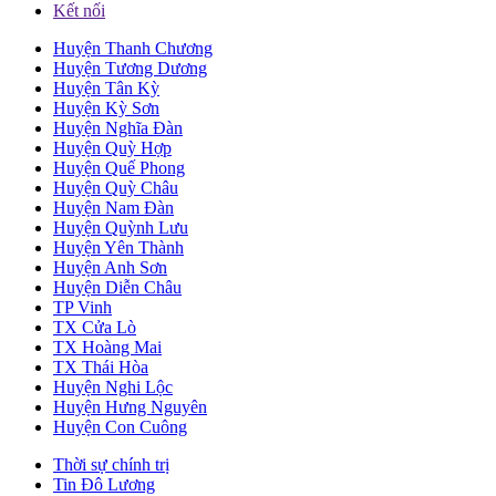
Kết nối
Huyện Thanh Chương
Huyện Tương Dương
Huyện Tân Kỳ
Huyện Kỳ Sơn
Huyện Nghĩa Đàn
Huyện Quỳ Hợp
Huyện Quế Phong
Huyện Quỳ Châu
Huyện Nam Đàn
Huyện Quỳnh Lưu
Huyện Yên Thành
Huyện Anh Sơn
Huyện Diễn Châu
TP Vinh
TX Cửa Lò
TX Hoàng Mai
TX Thái Hòa
Huyện Nghi Lộc
Huyện Hưng Nguyên
Huyện Con Cuông
Thời sự chính trị
Tin Đô Lương