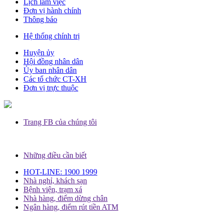
Lịch làm việc
Đơn vị hành chính
Thông báo
Hệ thống chính trị
Huyện ủy
Hội đồng nhân dân
Ủy ban nhân dân
Các tổ chức CT-XH
Đơn vị trực thuộc
Trang FB của chúng tôi
Những điều cần biết
HOT-LINE: 1900 1999
Nhà nghỉ, khách sạn
Bệnh viện, trạm xá
Nhà hàng, điểm dừng chân
Ngân hàng, điểm rút tiền ATM