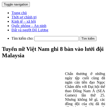
Toggle navigation
Trang chủ
Thời sự chính trị
Kinh tế – xã hội
Quốc phòng – An ninh
Đất và người Đô Lương
Tìm kiếm cho:
Tuyển nữ Việt Nam ghi 8 bàn vào lưới đội
Malaysia
Chấn thương ở những
ngày tập cuối cùng đã
ngăn cản tiền đạo Ngọc
Châm đến với Đại hội thể
thao Đông Nam Á (SEA
Games) lần thứ 25.
Nhưng không hề gì, các
đồng đội của chị đã thi