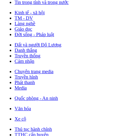
Tin trong tỉnh và trong nước
Kinh tế - xã hội
TM - DV
Làng nghề
Giáo dục
Đời sống - Pháp luật
Đất và người Đô Lương
Danh thắng
Truyền thống
Cảm nhận
Chuyên trang media
Truyền hình
Phát thanh
Media
Quốc phòng - An ninh
Văn hóa
Xe cộ
Thủ tục hành chính
TTHC cấp huyện