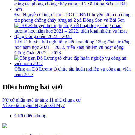
Đ/c Nguyễn Công Châu – PCT UBND huyện kiểm tra công
tác phòng chống cháy rừng tại 2 xã Đông Sơn và Bài Sơn
LĐLĐ huyện hội nghị tổng kết hoạt động Công đoàn trường
học năm học 2021 – 2022, triển khai nhiệm vụ hoạt động
Công đoàn 2022 – 2023
Công an Đô Lương tổ chức tập huấn nghiệp vụ công an viên
năm 2017
Điều hướng bài viết
Nữ cử nhân ngã từ tầng 11 nhà chung cư
Vì sao tàu ngầm Nga áp sát Mỹ?
Giới thiệu chung