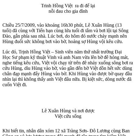
Trinh Hồng Việt ra đi để lại
nỗi đau cho gia đình
Chiều 25/7/2009, vào khoảng 16h30 phút, Lê Xuân Hùng (13
tuổi) đã cùng với Tiến bạn cùng lứa tuổi đi tắm và bơi lội tại Sông
Đào, gẫn phía sau nhà. Lúc bơi, do hôm đó nước chảy mạnh nên
Hùng đuối sức không bơi vào bờ, hoảng sợ Hùng vội kêu cứu.
Lúc đó, Trịnh Hồng Việt – Sinh viên năm thứ nhất trường Đại
Học Sư phạm kỹ thuật Vinh và anh Nam vừa lên bờ đê hóng mát,
nghe tiếng kêu cứu, Việt vội chạy từ trên đê nhảy xuống sông bơi ra
cứu Hùng, dìu Hùng vào bờ, vào gần đến bờ Việt dồn hết sức dùng
chân đạp mạnh đẩy Hùng vào bờ. Khi Hùng vào được bờ quay đầu
nhìn lại thì không thấy anh Việt đâu nữa. Bị kiệt sức, dòng nước đã
cuốn Việt đi.
Lê Xuân Hùng và nơi được
Việt cứu sống
Khi biết tin, nhân dân xóm 12 xã Tràng Sơn- Đô Lương cùng Ban