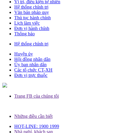
Vị trí, điều kiện tự nhiên
Hệ thống chính trị
Văn bản pháp quy
Thủ tục hành chính
Lịch làm việc
Đơn vị hành chính
Thông báo
Hệ thống chính trị
Huyện ủy
Hội đồng nhân dân
Ủy ban nhân dân
Các tổ chức CT-XH
Đơn vị trực thuộc
Trang FB của chúng tôi
Những điều cần biết
HOT-LINE: 1900 1999
Nhà nghỉ, khách sạn