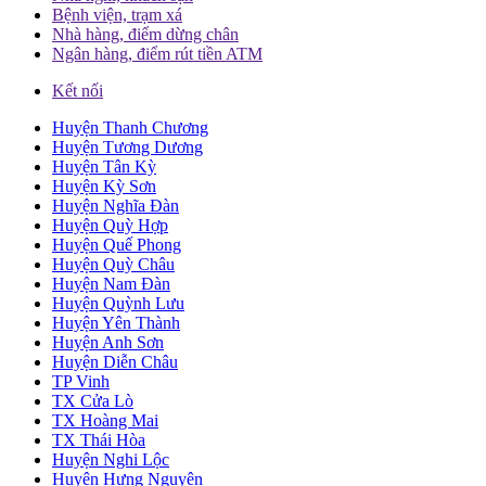
Bệnh viện, trạm xá
Nhà hàng, điểm dừng chân
Ngân hàng, điểm rút tiền ATM
Kết nối
Huyện Thanh Chương
Huyện Tương Dương
Huyện Tân Kỳ
Huyện Kỳ Sơn
Huyện Nghĩa Đàn
Huyện Quỳ Hợp
Huyện Quế Phong
Huyện Quỳ Châu
Huyện Nam Đàn
Huyện Quỳnh Lưu
Huyện Yên Thành
Huyện Anh Sơn
Huyện Diễn Châu
TP Vinh
TX Cửa Lò
TX Hoàng Mai
TX Thái Hòa
Huyện Nghi Lộc
Huyện Hưng Nguyên