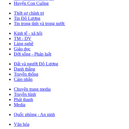
Huyện Con Cuông
Thời sự chính trị
Tin Đô Lương
Tin trong tỉnh và trong nước
Kinh tế - xã hội
TM - DV
Làng nghề
Giáo dục
Đời sống - Pháp luật
Đất và người Đô Lương
Danh thắng
Truyền thống
Cảm nhận
Chuyên trang media
Truyền hình
Phát thanh
Media
Quốc phòng - An ninh
Văn hóa