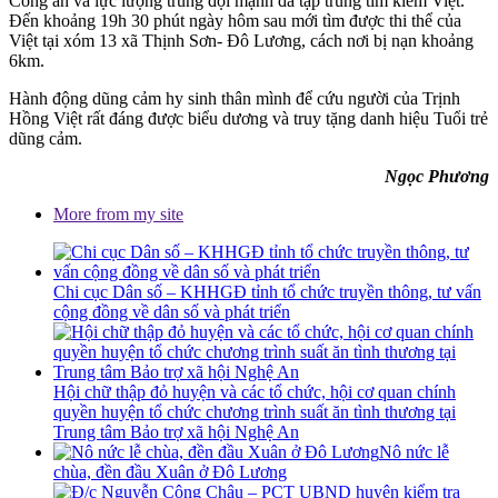
Công an và lực lượng trung đội mạnh đã tập trung tìm kiếm Việt.
Đến khoảng 19h 30 phút ngày hôm sau mới tìm được thi thể của
Việt tại xóm 13 xã Thịnh Sơn- Đô Lương, cách nơi bị nạn khoảng
6km.
Hành động dũng cảm hy sinh thân mình để cứu người của Trịnh
Hồng Việt rất đáng được biểu dương và truy tặng danh hiệu Tuổi trẻ
dũng cảm.
Ngọc Phương
More from my site
Chi cục Dân số – KHHGĐ tỉnh tổ chức truyền thông, tư vấn
cộng đồng về dân số và phát triển
Hội chữ thập đỏ huyện và các tổ chức, hội cơ quan chính
quyền huyện tổ chức chương trình suất ăn tình thương tại
Trung tâm Bảo trợ xã hội Nghệ An
Nô nức lễ
chùa, đền đầu Xuân ở Đô Lương