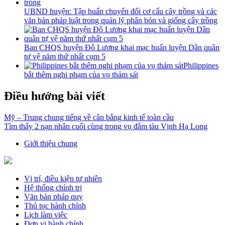
UBND huyện: Tập huấn chuyển đổi cơ cấu cây trồng và các
văn bản pháp luật trong quản lý phân bón và giống cây trồng
Ban CHQS huyện Đô Lương khai mạc huấn luyện Dân quân
tự vệ năm thứ nhất cụm 5
Philippines
bắt thêm nghi phạm của vụ thảm sát
Điều hướng bài viết
Mỹ – Trung chung tiếng về cân bằng kinh tế toàn cầu
Tìm thấy 2 nạn nhân cuối cùng trong vụ đắm tàu Vịnh Hạ Long
Giới thiệu chung
Vị trí, điều kiện tự nhiên
Hệ thống chính trị
Văn bản pháp quy
Thủ tục hành chính
Lịch làm việc
Đơn vị hành chính