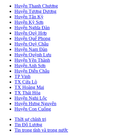
Huyện Thanh Chương
Huyện Tương Dương
Huyện Tân Kỳ
Huyện Kỳ Sơn
Huyện Nghĩa Đàn
Huyện Quỳ Hợp
Huyện Quế Phong
Huyện Quỳ Châu
Huyện Nam Đàn
Huyện Quỳnh Lưu
Huyện Yên Thành
Huyện Anh Sơn
Huyện Diễn Châu
TP Vinh
TX Cửa Lò
TX Hoàng Mai
TX Thái Hòa
Huyện Nghi Lộc
Huyện Hưng Nguyên
Huyện Con Cuông
Thời sự chính trị
Tin Đô Lương
Tin trong tỉnh và trong nước