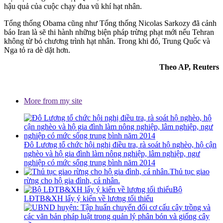
hậu quả của cuộc chạy đua vũ khí hạt nhân.
Tổng thống Obama cũng như Tổng thống Nicolas Sarkozy đã cảnh
báo Iran là sẽ thi hành những biện pháp trừng phạt mới nếu Tehran
không từ bỏ chương trình hạt nhân. Trong khi đó, Trung Quốc và
Nga tỏ ra dè dặt hơn.
Theo AP, Reuters
More from my site
Đô Lương tổ chức hội nghị điều tra, rà soát hộ nghèo, hộ cận
nghèo và hộ gia đình làm nông nghiệp, lâm nghiệp, ngư
nghiệp có mức sống trung bình năm 2014
Thủ tục giao
rừng cho hộ gia đình, cá nhân.
Bộ
LĐTB&XH lấy ý kiến về lương tối thiểu