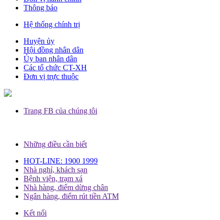
Thông báo
Hệ thống chính trị
Huyện ủy
Hội đồng nhân dân
Ủy ban nhân dân
Các tổ chức CT-XH
Đơn vị trực thuộc
Trang FB của chúng tôi
Những điều cần biết
HOT-LINE: 1900 1999
Nhà nghỉ, khách sạn
Bệnh viện, trạm xá
Nhà hàng, điểm dừng chân
Ngân hàng, điểm rút tiền ATM
Kết nối