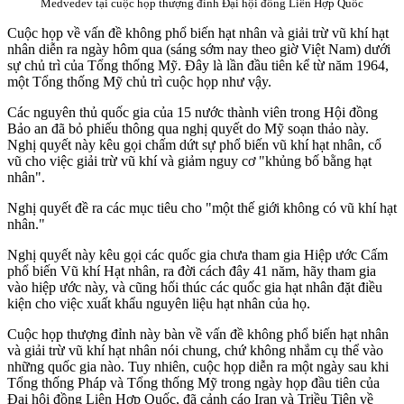
Medvedev
tại cuộc họp thượng đỉnh Đại hội đồng Liên Hợp Quốc
Cuộc họp về vấn đề không phổ biến hạt nhân và giải trừ vũ khí hạt
nhân diễn ra ngày hôm qua (sáng sớm nay theo giờ Việt Nam) dưới
sự chủ trì của Tổng thống Mỹ. Đây là lần đầu tiên kể từ năm 1964,
một Tổng thống Mỹ chủ trì cuộc họp như vậy.
Các nguyên thủ quốc gia của 15 nước thành viên trong Hội đồng
Bảo an đã bỏ phiếu thông qua nghị quyết do Mỹ soạn thảo này.
Nghị quyết này kêu gọi chấm dứt sự phổ biến vũ khí hạt nhân, cổ
vũ cho việc giải trừ vũ khí và giảm nguy cơ "khủng bố bằng hạt
nhân".
Nghị quyết đề ra các mục tiêu cho "một thế giới không có vũ khí hạt
nhân."
Nghị quyết này kêu gọi các quốc gia chưa tham gia Hiệp ước Cấm
phổ biến Vũ khí Hạt nhân, ra đời cách đây 41 năm, hãy tham gia
vào hiệp ước này, và cũng hối thúc các quốc gia hạt nhân đặt điều
kiện cho việc xuất khẩu nguyên liệu hạt nhân của họ.
Cuộc họp thượng đỉnh này bàn về vấn đề không phổ biến hạt nhân
và giải trừ vũ khí hạt nhân nói chung, chứ không nhắm cụ thể vào
những quốc gia nào. Tuy nhiên, cuộc họp diễn ra một ngày sau khi
Tổng thống Pháp và Tổng thống Mỹ trong ngày họp đầu tiên của
Đại hội đồng Liên Hợp Quốc, đã cảnh cáo Iran và Triều Tiên về