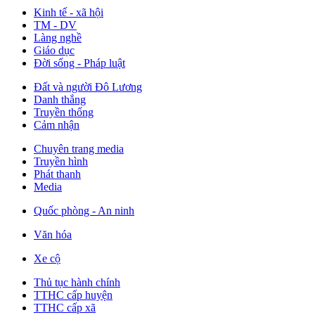
Kinh tế - xã hội
TM - DV
Làng nghề
Giáo dục
Đời sống - Pháp luật
Đất và người Đô Lương
Danh thắng
Truyền thống
Cảm nhận
Chuyên trang media
Truyền hình
Phát thanh
Media
Quốc phòng - An ninh
Văn hóa
Xe cộ
Thủ tục hành chính
TTHC cấp huyện
TTHC cấp xã