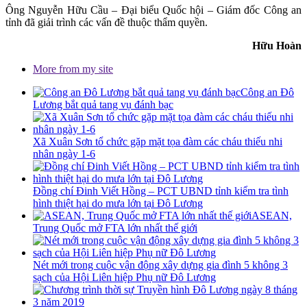
Ông Nguyễn Hữu Cầu – Đại biểu Quốc hội – Giám đốc Công an
tỉnh đã giải trình các vấn đề thuộc thẩm quyền.
Hữu Hoàn
More from my site
Công an Đô
Lương bắt quả tang vụ đánh bạc
Xã Xuân Sơn tổ chức gặp mặt tọa đàm các cháu thiếu nhi
nhân ngày 1-6
Đồng chí Đinh Viết Hồng – PCT UBND tỉnh kiểm tra tình
hình thiệt hại do mưa lớn tại Đô Lương
ASEAN,
Trung Quốc mở FTA lớn nhất thế giới
Nét mới trong cuộc vận động xây dựng gia đình 5 không 3
sạch của Hội Liên hiệp Phụ nữ Đô Lương