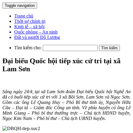
Toggle navigation
Trang chủ
Thời sự chính trị
Kinh tế – xã hội
Quốc phòng – An ninh
Đất và người Đô Lương
Tìm kiếm cho:
Đại biểu Quốc hội tiếp xúc cử tri tại xã
Lam Sơn
Sáng ngày 24/4, tại xã Lam Sơn đoàn Đại biểu Quốc hội Nghệ An
đã có buổi tiếp xúc cử tri với 3 xã Bồi Sơn, Lam Sơn và Ngọc Sơn.
Gồm các ông Lê Quang Huy – Phó Bí thư tỉnh ủy, Nguyễn Hữu
Cầu – Đại tá – Giám đốc Công an tỉnh. Về phía huyện có ông Lê
Minh Giang – Phó bí thư thường trực – Chủ tịch HĐND huyện,
Ngọc Kim Nam – Phó bí thư – Chủ tịch UBND huyện.