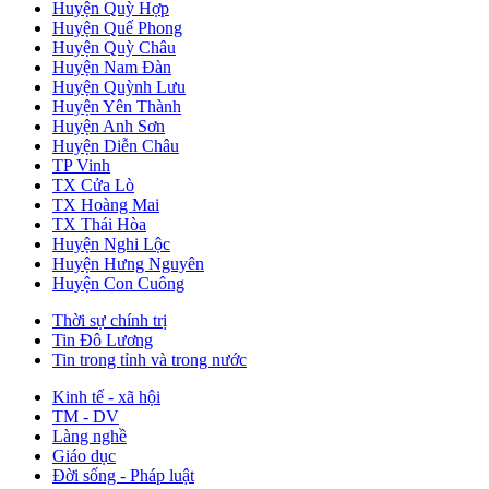
Huyện Quỳ Hợp
Huyện Quế Phong
Huyện Quỳ Châu
Huyện Nam Đàn
Huyện Quỳnh Lưu
Huyện Yên Thành
Huyện Anh Sơn
Huyện Diễn Châu
TP Vinh
TX Cửa Lò
TX Hoàng Mai
TX Thái Hòa
Huyện Nghi Lộc
Huyện Hưng Nguyên
Huyện Con Cuông
Thời sự chính trị
Tin Đô Lương
Tin trong tỉnh và trong nước
Kinh tế - xã hội
TM - DV
Làng nghề
Giáo dục
Đời sống - Pháp luật