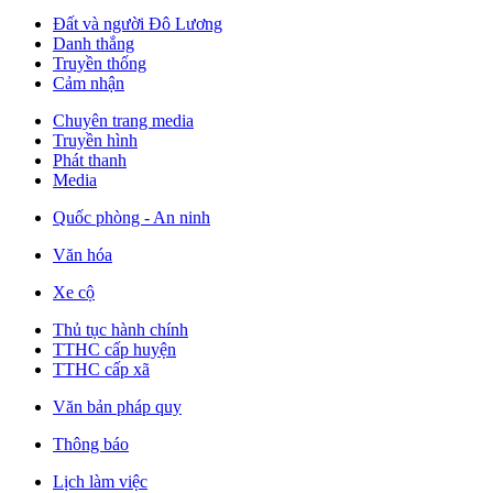
Đất và người Đô Lương
Danh thắng
Truyền thống
Cảm nhận
Chuyên trang media
Truyền hình
Phát thanh
Media
Quốc phòng - An ninh
Văn hóa
Xe cộ
Thủ tục hành chính
TTHC cấp huyện
TTHC cấp xã
Văn bản pháp quy
Thông báo
Lịch làm việc