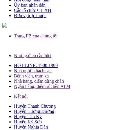
Ủy ban nhân dân
Các tổ chức CT-XH
Đơn vị trực thuộc
Trang FB của chúng tôi
Những điều cần biết
HOT-LINE: 1900 1999
Nhà nghỉ, khách sạn
Bệnh viện, trạm xá
Nhà hàng, điểm dừng chân
Ngân hàng, điểm rút tiền ATM
Kết nối
Huyện Thanh Chương
Huyện Tương Dương
Huyện Tân Kỳ
Huyện Kỳ Sơn
Huyện Nghĩa Đàn