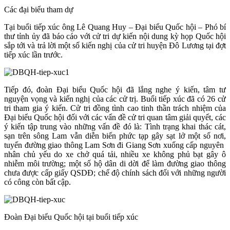
Các đại biểu tham dự
Tại buổi tiếp xúc ông Lê Quang Huy – Đại biểu Quốc hội – Phó bí
thư tỉnh ủy đã báo cáo với cử tri dự kiến nội dung kỳ họp Quốc hội
sắp tới và trả lời một số kiến nghị của cử tri huyện Đô Lương tại đợt
tiếp xúc lần trước.
Tiếp đó, đoàn Đại biểu Quốc hội đã lắng nghe ý kiến, tâm tư
nguyện vọng và kiến nghị của các cử trị. Buổi tiếp xúc đã có 26 cử
tri tham gia ý kiến. Cử tri đồng tình cao tinh thần trách nhiệm của
Đại biểu Quốc hội đối với các vấn đề cử tri quan tâm giải quyết, các
ý kiến tập trung vào những vấn đề đó là: Tình trạng khai thác cát,
sạn trên sông Lam vẫn diễn biến phức tạp gây sạt lở một số nơi,
tuyến đường giao thông Lam Sơn đi Giang Sơn xuống cấp nguyên
nhân chủ yếu do xe chở quá tải, nhiều xe không phủ bạt gây ô
nhiễm môi trường; một số hộ dân di dời để làm đường giao thông
chưa được cấp giấy QSDĐ; chế độ chính sách đối với những người
có công còn bất cập.
Đoàn Đại biểu Quốc hội tại buổi tiếp xúc