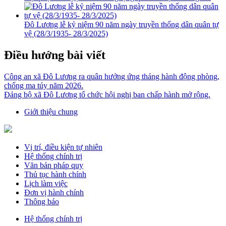
Đô Lương lễ kỷ niệm 90 năm ngày truyền thống dân quân tự
vệ (28/3/1935- 28/3/2025)
Điều hướng bài viết
Công an xã Đô Lương ra quân hưởng ứng tháng hành động phòng,
chống ma túy năm 2026.
Đảng bộ xã Đô Lương tổ chức hội nghị ban chấp hành mở rộng.
Giới thiệu chung
Vị trí, điều kiện tự nhiên
Hệ thống chính trị
Văn bản pháp quy
Thủ tục hành chính
Lịch làm việc
Đơn vị hành chính
Thông báo
Hệ thống chính trị