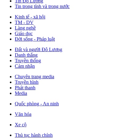
Tin Đô Lương
Tin trong tỉnh và trong nước
Kinh tế - xã hội
TM - DV
Làng nghề
Giáo dục
Đời sống - Pháp luật
Đất và người Đô Lương
Danh thắng
Truyền thống
Cảm nhận
Chuyên trang media
Truyền hình
Phát thanh
Media
Quốc phòng - An ninh
Văn hóa
Xe cộ
Thủ tục hành chính