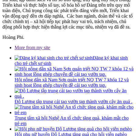
Triển khai và thực hiện sổ tay, số hóa hồ sơ Đảng trên trên quy mô
toàn diện, Chú trọng công tác phát triển đảng viên mới, Triển khai
vận động quỹ đền ơn đáp nghĩa, Các ban ngành, đoàn thể và các tổ
chức chính trị – xã hội tiếp tục phát huy vai trò, trách nhiệm, chủ
động phối hợp thực hiện thắng lợi các mục tiêu, nhiệm vụ đã đề ra.
Hoàng Phi.
More from my site
Đăng ký khai sinh
cho trẻ chết sơ sinh
Hội nông dân xã Nam Sơn quán triệt NQ TW 7 khóa 12 và
sinh hoạt lồng ghép chuyên đề cải tạo vườn tạp.
Đô Lương tập trung cải tạo vườn tạp thành vườn cây ăn quả .
Trung tâm xã hội Nghệ An tổ chức tặng quà, khám mắt cho
trẻ em
Hội phụ nữ huyện Đô Lương tặng quà cho hội viên nghèo