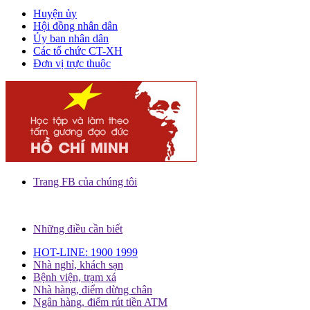
Huyện ủy
Hội đồng nhân dân
Ủy ban nhân dân
Các tổ chức CT-XH
Đơn vị trực thuộc
Trang FB của chúng tôi
Những điều cần biết
HOT-LINE: 1900 1999
Nhà nghỉ, khách sạn
Bệnh viện, trạm xá
Nhà hàng, điểm dừng chân
Ngân hàng, điểm rút tiền ATM