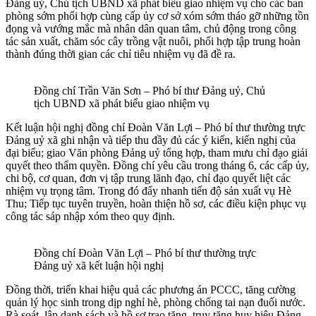
Đảng uỷ, Chủ tịch UBND xã phát biểu giao nhiệm vụ cho các ban
phòng sớm phối hợp cùng cấp ủy cơ sở xóm sớm tháo gỡ những tồn
đọng và vướng mắc mà nhân dân quan tâm, chủ động trong công
tác sản xuất, chăm sóc cây trồng vật nuôi, phối hợp tập trung hoàn
thành đúng thời gian các chỉ tiêu nhiệm vụ đã đề ra.
Đồng chí Trần Văn Sơn – Phó bí thư Đảng uỷ, Chủ
tịch UBND xã phát biểu giao nhiệm vụ
Kết luận hội nghị đồng chí Đoàn Văn Lợi – Phó bí thư thường trực
Đảng uỷ xã ghi nhận và tiếp thu đầy đủ các ý kiến, kiến nghị của
đại biểu; giao Văn phòng Đảng uỷ tổng hợp, tham mưu chỉ đạo giải
quyết theo thẩm quyền. Đồng chí yêu cầu trong tháng 6, các cấp ủy,
chi bộ, cơ quan, đơn vị tập trung lãnh đạo, chỉ đạo quyết liệt các
nhiệm vụ trọng tâm. Trong đó đẩy nhanh tiến độ sản xuất vụ Hè
Thu; Tiếp tục tuyên truyền, hoàn thiện hồ sơ, các điều kiện phục vụ
công tác sáp nhập xóm theo quy định.
Đồng chí Đoàn Văn Lợi – Phó bí thư thường trực
Đảng uỷ xã kết luận hội nghị
Đồng thời, triển khai hiệu quả các phương án PCCC, tăng cường
quản lý học sinh trong dịp nghỉ hè, phòng chống tai nạn đuối nước.
Rà soát, lập danh sách và hồ sơ trao tặng, truy tặng huy hiệu Đảng.