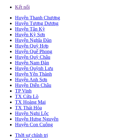
Kết nối
Huyện Thanh Chương
Huyện Tương Dương
Huyện Tân Kỳ
Huyện Kỳ Sơn
Huyện Nghĩa Đàn
Huyện Quỳ Hợp
Huyện Quế Phong
Huyện Quỳ Châu
Huyện Nam Đàn
Huyện Quỳnh Lưu
Huyện Yên Thành
Huyện Anh Sơn
Huyện Diễn Châu
TP Vinh
TX Cửa Lò
TX Hoàng Mai
TX Thái Hòa
Huyện Nghi Lộc
Huyện Hưng Nguyên
Huyện Con Cuông
Thời sự chính trị