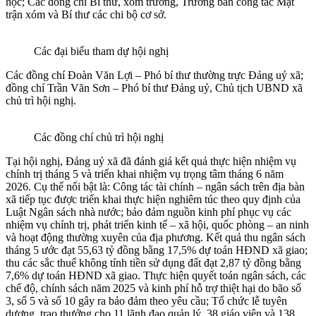
học; Các đồng chí Bí thư, xóm trưởng, Trưởng ban công tác Mặt
trận xóm và Bí thư các chi bộ cơ sở.
Các đại biểu tham dự hội nghị
Các đồng chí Đoàn Văn Lợi – Phó bí thư thường trực Đảng uỷ xã;
đồng chí Trần Văn Sơn – Phó bí thư Đảng uỷ, Chủ tịch UBND xã
chủ trì hội nghị.
Các đồng chí chủ trì hội nghị
Tại hội nghị, Đảng uỷ xã đã đánh giá kết quả thực hiện nhiệm vụ
chính trị tháng 5 và triển khai nhiệm vụ trọng tâm tháng 6 năm
2026. Cụ thể nổi bật là: Công tác tài chính – ngân sách trên địa bàn
xã tiếp tục được triển khai thực hiện nghiêm túc theo quy định của
Luật Ngân sách nhà nước; bảo đảm nguồn kinh phí phục vụ các
nhiệm vụ chính trị, phát triển kinh tế – xã hội, quốc phòng – an ninh
và hoạt động thường xuyên của địa phương. Kết quả thu ngân sách
tháng 5 ước đạt 55,63 tỷ đồng bằng 17,5% dự toán HĐND xã giao;
thu các sắc thuế không tính tiền sử dụng đất đạt 2,87 tỷ đồng bằng
7,6% dự toán HĐND xã giao. Thực hiện quyết toán ngân sách, các
chế độ, chính sách năm 2025 và kinh phí hỗ trợ thiệt hại do bão số
3, số 5 và số 10 gây ra bảo đảm theo yêu cầu; Tổ chức lễ tuyên
dương, trao thưởng cho 11 lãnh đạo quản lý, 38 giáo viên và 138