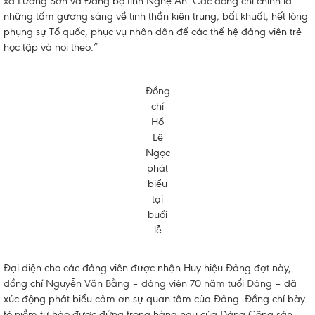
xã Lương Sơn và Đảng bộ tỉnh Nghệ An. Các đồng chí chính là
những tấm gương sáng về tinh thần kiên trung, bất khuất, hết lòng
phụng sự Tổ quốc, phục vụ nhân dân để các thế hệ đảng viên trẻ
học tập và noi theo.”
Đồng
chí
Hồ
Lê
Ngọc
phát
biểu
tại
buổi
lễ
Đại diện cho các đảng viên được nhận Huy hiệu Đảng đợt này,
đồng chí
Nguyễn Văn Bằng – đảng viên 70 năm tuổi Đảng
– đã
xúc động phát biểu cảm ơn sự quan tâm của Đảng. Đồng chí bày
tỏ niềm tự hào được đứng trong hàng ngũ của Đảng Cộng sản