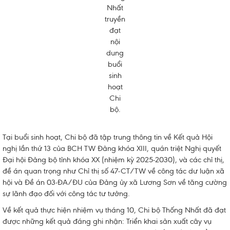
Nhất
truyền
đạt
nội
dung
buổi
sinh
hoạt
Chi
bộ.
Tại buổi sinh hoạt, Chi bộ đã tập trung thông tin về Kết quả Hội
nghị lần thứ 13 của BCH TW Đảng khóa XIII, quán triệt Nghị quyết
Đại hội Đảng bộ tỉnh khóa XX (nhiệm kỳ 2025-2030), và các chỉ thị,
đề án quan trọng như Chỉ thị số 47-CT/TW về công tác dư luận xã
hội và Đề án 03-ĐA/ĐU của Đảng ủy xã Lương Sơn về tăng cường
sự lãnh đạo đối với công tác tư tưởng.
Về kết quả thực hiện nhiệm vụ tháng 10, Chi bộ Thống Nhất đã đạt
được những kết quả đáng ghi nhận: Triển khai sản xuất cây vụ