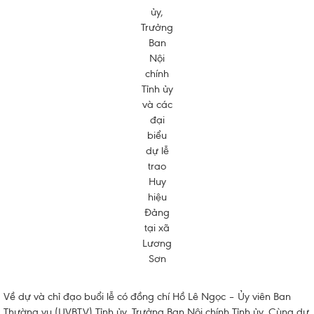
ủy,
Trưởng
Ban
Nội
chính
Tỉnh ủy
và các
đại
biểu
dự lễ
trao
Huy
hiệu
Đảng
tại xã
Lương
Sơn
Về dự và chỉ đạo buổi lễ có đồng chí Hồ Lê Ngọc – Ủy viên Ban
Thường vụ (UVBTV) Tỉnh ủy, Trưởng Ban Nội chính Tỉnh ủy. Cùng dự