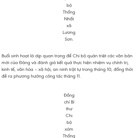
bộ
Thống
Nhất
xã
Lương
Sơn.
Buổi sinh hoạt là dịp quan trọng để Chi bộ quán triệt các văn bản
mới của Đảng và đánh giá kết quả thực hiện nhiệm vụ chính trị,
kinh tế, văn hóa – xã hội, an ninh trật tự trong tháng 10, đồng thời
đề ra phương hướng công tác tháng 11.
Đồng
chí Bí
thư
Chi
bộ
xóm
Thống