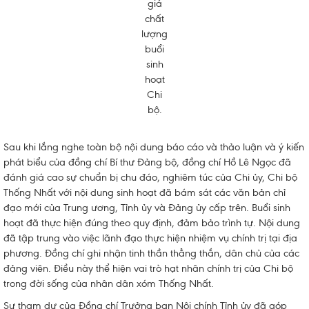
giá
chất
lượng
buổi
sinh
hoạt
Chi
bộ.
Sau khi lắng nghe toàn bộ nội dung báo cáo và thảo luận và ý kiến
phát biểu của đồng chí Bí thư Đảng bộ, đồng chí Hồ Lê Ngọc đã
đánh giá cao sự chuẩn bị chu đáo, nghiêm túc của Chi ủy, Chi bộ
Thống Nhất với nội dung sinh hoạt đã bám sát các văn bản chỉ
đạo mới của Trung ương, Tỉnh ủy và Đảng ủy cấp trên. Buổi sinh
hoạt đã thực hiện đúng theo quy định, đảm bảo trình tự. Nội dung
đã tập trung vào việc lãnh đạo thực hiện nhiệm vụ chính trị tại địa
phương. Đồng chí ghi nhận tinh thần thẳng thắn, dân chủ của các
đảng viên. Điều này thể hiện vai trò hạt nhân chính trị của Chi bộ
trong đời sống của nhân dân xóm Thống Nhất.
Sự tham dự của Đồng chí Trưởng ban Nội chính Tỉnh ủy đã góp