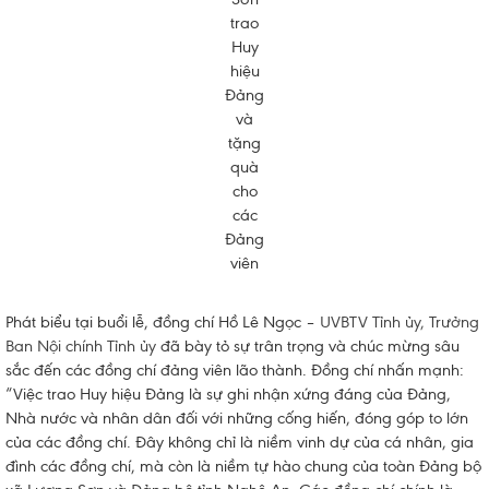
trao
Huy
hiệu
Đảng
và
tặng
quà
cho
các
Đảng
viên
Phát biểu tại buổi lễ, đồng chí Hồ Lê Ngọc –
UVBTV Tỉnh ủy, Trưởng
Ban Nội chính Tỉnh ủy
đã bày tỏ sự trân trọng và chúc mừng sâu
sắc đến các đồng chí đảng viên lão thành. Đồng chí nhấn mạnh:
“Việc trao Huy hiệu Đảng là sự ghi nhận xứng đáng của Đảng,
Nhà nước và nhân dân đối với những cống hiến, đóng góp to lớn
của các đồng chí. Đây không chỉ là niềm vinh dự của cá nhân, gia
đình các đồng chí, mà còn là niềm tự hào chung của toàn Đảng bộ