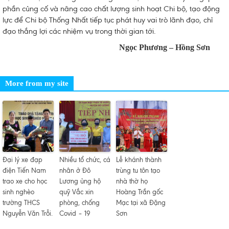
phần củng cố và nâng cao chất lượng sinh hoạt Chi bộ, tạo động
lực để Chi bộ Thống Nhất tiếp tục phát huy vai trò lãnh đạo, chỉ
đạo thắng lợi các nhiệm vụ trong thời gian tới.
Ngọc Phương – Hồng Sơn
More from my site
Đại lý xe đạp
Nhiều tổ chức, cá
Lễ khánh thành
điện Tiến Nam
nhân ở Đô
trùng tu tôn tạo
trao xe cho học
Lương ủng hộ
nhà thờ họ
sinh nghèo
quỹ Vắc xin
Hoàng Trần gốc
trường THCS
phòng, chống
Mạc tại xã Đặng
Nguyễn Văn Trỗi.
Covid – 19
Sơn