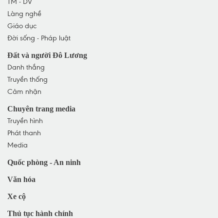
TM - DV
TP Vinh
Làng nghề
TX Cửa Lò
Giáo dục
TX Hoàng Mai
Đời sống - Pháp luật
TX Thái Hòa
Đất và người Đô Lương
Huyện Nghi Lộc
Danh thắng
Huyện Hưng Nguyên
Truyền thống
Huyện Con Cuông
Cảm nhận
Chuyên trang media
Truyền hình
Phát thanh
Media
Quốc phòng - An ninh
Văn hóa
Xe cộ
Thủ tục hành chính