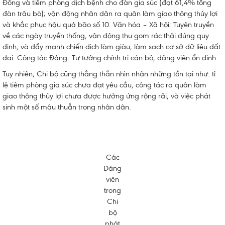
Đông và tiêm phòng dịch bệnh cho đàn gia súc (đạt 61,4% tổng
đàn trâu bò); vận động nhân dân ra quân làm giao thông thủy lợi
và khắc phục hậu quả bão số 10. Văn hóa – Xã hội: Tuyên truyền
về các ngày truyền thống, vận động thu gom rác thải đúng quy
định, và đẩy mạnh chiến dịch làm giàu, làm sạch cơ sở dữ liệu đất
đai. Công tác Đảng: Tư tưởng chính trị cán bộ, đảng viên ổn định.
Tuy nhiên, Chi bộ cũng thẳng thắn nhìn nhận những tồn tại như: tỉ
lệ tiêm phòng gia súc chưa đạt yêu cầu, công tác ra quân làm
giao thông thủy lợi chưa được hưởng ứng rộng rãi, và việc phát
sinh một số mâu thuẫn trong nhân dân.
Các
Đảng
viên
trong
Chi
bộ
phát