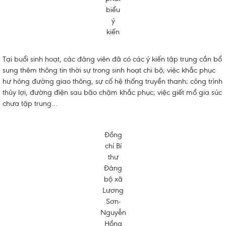
biểu
ý
kiến
Tại buổi sinh hoạt, các đảng viên đã có các ý kiến tập trung cần bổ
sung thêm thông tin thời sự trong sinh hoạt chi bộ; việc khắc phục
hư hỏng đường giao thông, sự cố hệ thống truyền thanh; công trình
thủy lợi, đường điện sau bão chậm khắc phục; việc giết mổ gia súc
chưa tập trun
g…
Đồng
chí Bí
thư
Đảng
bộ xã
Lương
Sơn-
Nguyễn
Hồng