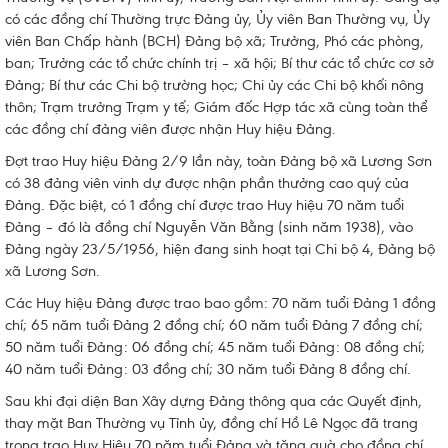
có các đồng chí Thường trực Đảng ủy, Ủy viên Ban Thường vụ, Ủy
viên Ban Chấp hành (BCH) Đảng bộ xã; Trưởng, Phó các phòng,
ban; Trưởng các tổ chức chính trị – xã hội; Bí thư các tổ chức cơ sở
Đảng; Bí thư các Chi bộ trường học; Chi ủy các Chi bộ khối nông
thôn; Trạm trưởng Trạm y tế; Giám đốc Hợp tác xã cùng toàn thể
các đồng chí đảng viên được nhận Huy hiệu Đảng.
Đợt trao Huy hiệu Đảng 2/9 lần này, toàn Đảng bộ xã Lương Sơn
có 38 đảng viên vinh dự được nhận phần thưởng cao quý của
Đảng. Đặc biệt, có 1 đồng chí được trao Huy hiệu 70 năm tuổi
Đảng – đó là đồng chí Nguyễn Văn Bằng (sinh năm 1938), vào
Đảng ngày 23/5/1956, hiện đang sinh hoạt tại Chi bộ 4, Đảng bộ
xã Lương Sơn.
Các Huy hiệu Đảng được trao bao gồm: 70 năm tuổi Đảng 1 đồng
chí; 65 năm tuổi Đảng 2 đồng chí; 60 năm tuổi Đảng 7 đồng chí;
50 năm tuổi Đảng: 06 đồng chí; 45 năm tuổi Đảng: 08 đồng chí;
40 năm tuổi Đảng: 03 đồng chí; 30 năm tuổi Đảng 8 đồng chí.
Sau khi đại diện Ban Xây dựng Đảng thông qua các Quyết định,
thay mặt Ban Thường vụ Tỉnh ủy, đồng chí Hồ Lê Ngọc đã trang
trọng trao Huy Hiệu 70 năm tuổi Đảng và tặng quà cho đồng chí