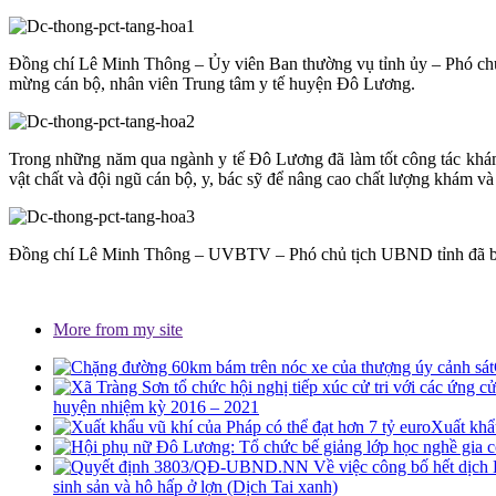
Đồng chí Lê Minh Thông – Ủy viên Ban thường vụ tỉnh ủy – Phó ch
mừng cán bộ, nhân viên Trung tâm y tế huyện Đô Lương.
Trong những năm qua ngành y tế Đô Lương đã làm tốt công tác khám
vật chất và đội ngũ cán bộ, y, bác sỹ để nâng cao chất lượng khám và 
Đồng chí Lê Minh Thông – UVBTV – Phó chủ tịch UBND tỉnh đã biểu 
More from my site
huyện nhiệm kỳ 2016 – 2021
Xuất khẩu
sinh sản và hô hấp ở lợn (Dịch Tai xanh)