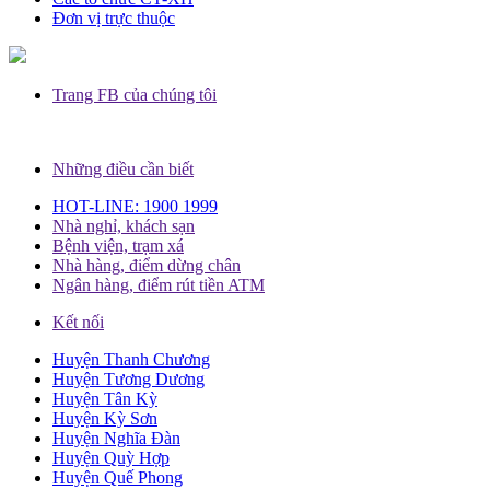
Đơn vị trực thuộc
Trang FB của chúng tôi
Những điều cần biết
HOT-LINE: 1900 1999
Nhà nghỉ, khách sạn
Bệnh viện, trạm xá
Nhà hàng, điểm dừng chân
Ngân hàng, điểm rút tiền ATM
Kết nối
Huyện Thanh Chương
Huyện Tương Dương
Huyện Tân Kỳ
Huyện Kỳ Sơn
Huyện Nghĩa Đàn
Huyện Quỳ Hợp
Huyện Quế Phong