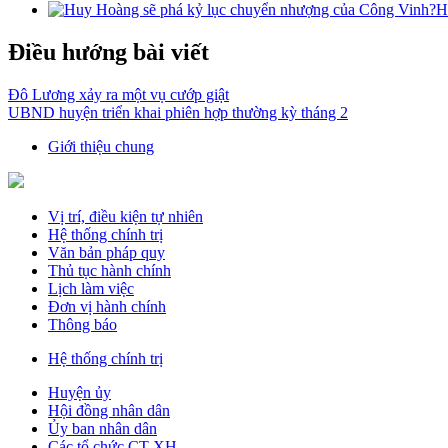
H
Điều hướng bài viết
Đô Lương xảy ra một vụ cướp giật
UBND huyện triển khai phiên hợp thường kỳ tháng 2
Giới thiệu chung
Vị trí, điều kiện tự nhiên
Hệ thống chính trị
Văn bản pháp quy
Thủ tục hành chính
Lịch làm việc
Đơn vị hành chính
Thông báo
Hệ thống chính trị
Huyện ủy
Hội đồng nhân dân
Ủy ban nhân dân
Các tổ chức CT-XH