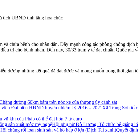
ủ tịch UBND tỉnh tặng hoa chúc
 và chữa bệnh cho nhân dân. Đẩy mạnh công tác phòng chống dịch bện
điều trị cho bệnh nhân. Đến nay, 30/33 tram y tế đạt chuẩn Quốc gia về
dương những kết quả đã đạt được và mong muốn trong thời gian tới l
Chặng đường 60km bám trên nóc xe của thượng úy cảnh sát
Xã Tràng Sơn tổ c
 vũ khí của Pháp có thể đạt hơn 7 tỷ euro
Hội phụ nữ Đô Lương: Tổ chức bế giảng lớ
Quyết địn