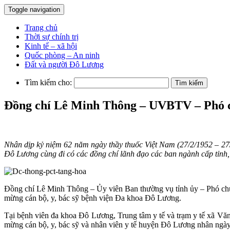
Toggle navigation
Trang chủ
Thời sự chính trị
Kinh tế – xã hội
Quốc phòng – An ninh
Đất và người Đô Lương
Tìm kiếm cho:
Đồng chí Lê Minh Thông – UVBTV – Phó ch
Nhân dịp kỷ niệm 62 năm ngày thầy thuốc Việt Nam (27/2/1952 – 27
Đô Lương cùng đi có các đồng chí lãnh đạo các ban ngành cấp tỉn
Đồng chí Lê Minh Thông – Ủy viên Ban thường vụ tỉnh ủy – Phó ch
mừng cán bộ, y, bác sỹ bệnh viện Đa khoa Đô Lương.
Tại bệnh viên đa khoa Đô Lương, Trung tâm y tế và trạm y tế xã
mừng cán bộ, y, bác sỹ và nhân viên y tế huyện Đô Lương nhân ngày