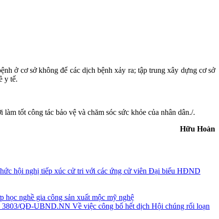
h ở cơ sở không để các dịch bệnh xảy ra; tập trung xây dựng cơ sở
 y tế.
àm tốt công tác bảo vệ và chăm sóc sức khỏe của nhân dân./.
Hữu Hoàn
hức hội nghị tiếp xúc cử tri với các ứng cử viên Đại biểu HĐND
p học nghề gia công sản xuất mộc mỹ nghệ
h 3803/QĐ-UBND.NN Về việc công bố hết dịch Hội chúng rối loạn