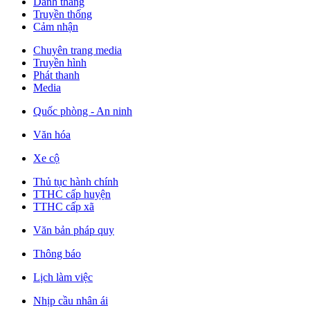
Danh thắng
Truyền thống
Cảm nhận
Chuyên trang media
Truyền hình
Phát thanh
Media
Quốc phòng - An ninh
Văn hóa
Xe cộ
Thủ tục hành chính
TTHC cấp huyện
TTHC cấp xã
Văn bản pháp quy
Thông báo
Lịch làm việc
Nhịp cầu nhân ái