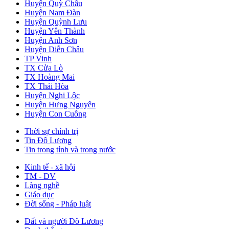
Huyện Quỳ Châu
Huyện Nam Đàn
Huyện Quỳnh Lưu
Huyện Yên Thành
Huyện Anh Sơn
Huyện Diễn Châu
TP Vinh
TX Cửa Lò
TX Hoàng Mai
TX Thái Hòa
Huyện Nghi Lộc
Huyện Hưng Nguyên
Huyện Con Cuông
Thời sự chính trị
Tin Đô Lương
Tin trong tỉnh và trong nước
Kinh tế - xã hội
TM - DV
Làng nghề
Giáo dục
Đời sống - Pháp luật
Đất và người Đô Lương