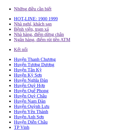
Những điều cần biết
HOT-LINE: 1900 1999
Nhà nghỉ, khách sạn
Bệnh viện, trạm xá
Nhà hàng, điểm dừng chân
Ngân hàng, điểm rút tiền ATM
Kết nối
Huyện Thanh Chương
Huyện Tương Dương
Huyện Tân Kỳ
Huyện Kỳ Sơn
Huyện Nghĩa Đàn
Huyện Quỳ Hợp
Huyện Quế Phong
Huyện Quỳ Châu
Huyện Nam Đàn
Huyện Quỳnh Lưu
Huyện Yên Thành
Huyện Anh Sơn
Huyện Diễn Châu
TP Vinh