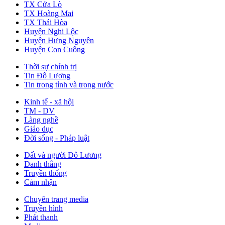
TX Cửa Lò
TX Hoàng Mai
TX Thái Hòa
Huyện Nghi Lộc
Huyện Hưng Nguyên
Huyện Con Cuông
Thời sự chính trị
Tin Đô Lương
Tin trong tỉnh và trong nước
Kinh tế - xã hội
TM - DV
Làng nghề
Giáo dục
Đời sống - Pháp luật
Đất và người Đô Lương
Danh thắng
Truyền thống
Cảm nhận
Chuyên trang media
Truyền hình
Phát thanh