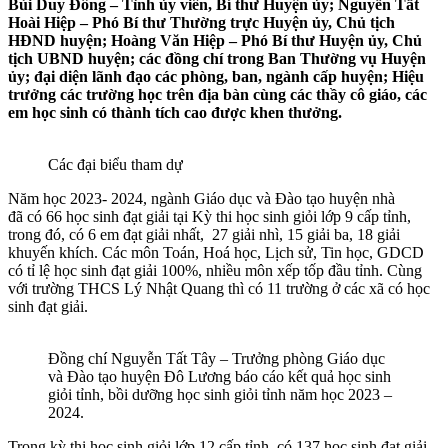
Bùi Duy Đông – Tỉnh ủy viên, Bí thư Huyện ủy; Nguyễn Tất
Hoài Hiệp – Phó Bí thư Thường trực Huyện ủy, Chủ tịch
HĐND huyện; Hoàng Văn Hiệp – Phó Bí thư Huyện ủy, Chủ
tịch UBND huyện; các đồng chí trong Ban Thường vụ Huyện
ủy; đại diện lãnh đạo các phòng, ban, ngành cấp huyện; Hiệu
trưởng các trường học trên địa bàn cùng các thầy cô giáo, các
em học sinh có thành tích cao được khen thưởng.
Các đại biểu tham dự
Năm học 2023- 2024, ngành Giáo dục và Đào tạo huyện nhà
đã có 66 học sinh đạt giải tại Kỳ thi học sinh giỏi lớp 9 cấp tỉnh,
trong đó, có 6 em đạt giải nhất, 27 giải nhì, 15 giải ba, 18 giải
khuyến khích. Các môn Toán, Hoá học, Lịch sử, Tin học, GDCD
có tỉ lệ học sinh đạt giải 100%, nhiều môn xếp tốp đầu tỉnh. Cùng
với trường THCS Lý Nhật Quang thì có 11 trường ở các xã có học
sinh đạt giải.
Đồng chí Nguyễn Tất Tây – Trưởng phòng Giáo dục
và Đào tạo huyện Đô Lương báo cáo kết quả học sinh
giỏi tỉnh, bồi dưỡng học sinh giỏi tỉnh năm học 2023 –
2024.
Trong kỳ thi học sinh giỏi lớp 12 cấp tỉnh, có 137 học sinh đạt giải,