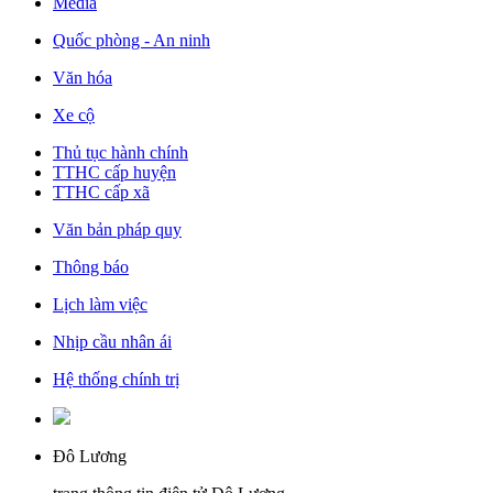
Media
Quốc phòng - An ninh
Văn hóa
Xe cộ
Thủ tục hành chính
TTHC cấp huyện
TTHC cấp xã
Văn bản pháp quy
Thông báo
Lịch làm việc
Nhịp cầu nhân ái
Hệ thống chính trị
Đô Lương