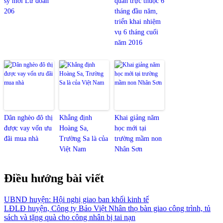
sỹ mới Lữ đoàn
quan trực thuộc 6
206
tháng đầu năm,
triển khai nhiệm
vụ 6 tháng cuối
năm 2016
Dân nghèo đô thị
Khẳng định
Khai giảng năm
được vay vốn ưu
Hoàng Sa,
học mới tại
đãi mua nhà
Trường Sa là của
trường mầm non
Việt Nam
Nhân Sơn
Điều hướng bài viết
UBND huyện: Hội nghị giao ban khối kinh tế
LĐLĐ huyện, Công ty Bảo Việt Nhân thọ bàn giao công trình, tủ
sách và tặng quà cho công nhân bị tai nạn