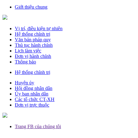
Giới thiệu chung
Vị trí, điều kiện tự nhiên
Hệ thống chính trị
Văn bản pháp quy
Thủ tục hành chính
Lịch làm việc
Đơn vị hành chính
Thông báo
Hệ thống chính trị
Huyện ủy
Hội đồng nhân dân
Ủy ban nhân dân
Các tổ chức CT-XH
Đơn vị trực thuộc
Trang FB của chúng tôi