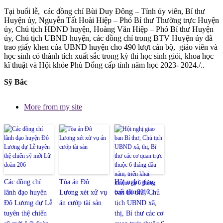
Tại buổi lễ, các đồng chí Bùi Duy Đông – Tỉnh ủy viên, Bí thư
Huyện ủy, Nguyễn Tất Hoài Hiệp – Phó Bí thư Thường trực Huyện
ủy, Chủ tịch HĐND huyện, Hoàng Văn Hiệp – Phó Bí thư Huyện
ủy, Chủ tịch UBND huyện, các đồng chí trong BTV Huyện ủy đã
trao giấy khen của UBND huyện cho 490 lượt cán bộ, giáo viên và
học sinh có thành tích xuất sắc trong kỳ thi học sinh giỏi, khoa học
kĩ thuật và Hội khỏe Phù Đổng cấp tỉnh năm học 2023- 2024./..
Sỹ Bắc
More from my site
Các đồng chí
Tòa án Đô
Hội nghị giao
lãnh đạo huyện
Lương xét xử vụ
ban Bí thư, Chủ
Đô Lương dự Lễ
án cướp tài sản
tịch UBND xã,
tuyên thệ chiến
thị, Bí thư các cơ