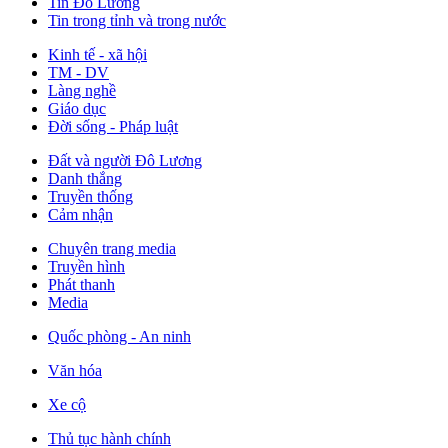
Tin Đô Lương
Tin trong tỉnh và trong nước
Kinh tế - xã hội
TM - DV
Làng nghề
Giáo dục
Đời sống - Pháp luật
Đất và người Đô Lương
Danh thắng
Truyền thống
Cảm nhận
Chuyên trang media
Truyền hình
Phát thanh
Media
Quốc phòng - An ninh
Văn hóa
Xe cộ
Thủ tục hành chính