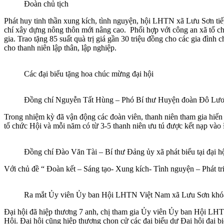
Đoàn chủ tịch
Phát huy tinh thần xung kích, tình nguyện, hội LHTN xã Lưu Sơn tiếp
chí xây dựng nông thôn mới nâng cao. Phối hợp với công an xã tổ chứ
gia. Trao tặng 85 suất quà trị giá gần 30 triệu đồng cho các gia đình 
cho thanh niên lập thân, lập nghiệp.
Các đại biểu tặng hoa chúc mừng đại hội
Đồng chí Nguyễn Tất Hùng – Phó Bí thư Huyện đoàn Đô Lương
Trong nhiệm kỳ đã vận động các đoàn viên, thanh niên tham gia hiến 
tổ chức Hội và mỗi năm có từ 3-5 thanh niên ưu tú được kết nạp vào
Đồng chí Đào Văn Tài – Bí thư Đảng ủy xã phát biểu tại đại h
Với chủ đề “ Đoàn kết – Sáng tạo- Xung kích- Tình nguyện – Phát tri
Ra mắt Ủy viên Ủy ban Hội LHTN Việt Nam xã Lưu Sơn khó
Đại hội đã hiệp thương 7 anh, chị tham gia Ủy viên Ủy ban Hội L
Hội. Đại hội cũng hiệp thương chọn cử các đại biểu dự Đại hội đạ