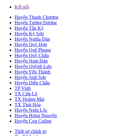
Kết nối
Huyện Thanh Chương
Huyện Tương Dương
Huyện Tân Kỳ
Huyện Kỳ Sơn
Huyện Nghĩa Đàn
Huyện Quỳ Hợp
Huyện Quế Phong
Huyện Quỳ Châu
Huyện Nam Đàn
Huyện Quỳnh Lưu
Huyện Yên Thành
Huyện Anh Sơn
Huyện Diễn Châu
TP Vinh
TX Cửa Lò
TX Hoàng Mai
TX Thái Hòa
Huyện Nghi Lộc
Huyện Hưng Nguyên
Huyện Con Cuông
Thời sự chính trị