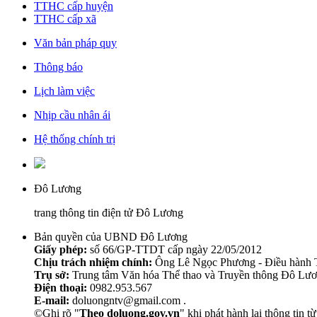
TTHC cấp huyện
TTHC cấp xã
Văn bản pháp quy
Thông báo
Lịch làm việc
Nhịp cầu nhân ái
Hệ thống chính trị
Đô Lương
trang thông tin điện tử Đô Lương
Bản quyền của UBND Đô Lương
Giấy phép:
số 66/GP-TTDT cấp ngày 22/05/2012
Chịu trách nhiệm chính:
Ông Lê Ngọc Phương - Điều hành T
Trụ sở:
Trung tâm Văn hóa Thể thao và Truyền thông Đô Lươ
Điện thoại:
0982.953.567
E-mail:
doluongntv@gmail.com .
©Ghi rõ "
Theo doluong.gov.vn
" khi phát hành lại thông tin t