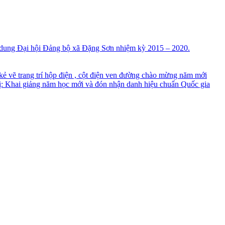
 dung Đại hội Đảng bộ xã Đặng Sơn nhiệm kỳ 2015 – 2020.
 vẽ trang trí hộp điện , cột điện ven đường chào mừng năm mới
Khai giảng năm học mới và đón nhận danh hiệu chuẩn Quốc gia