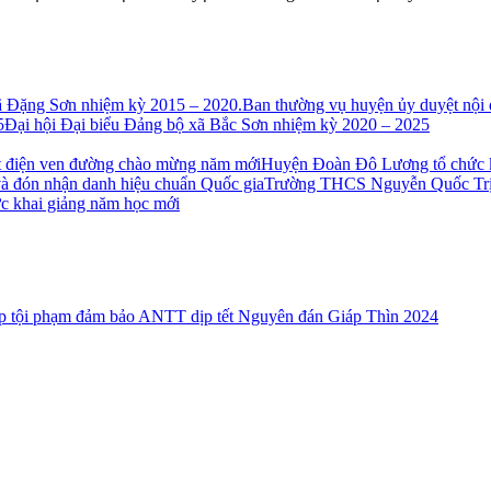
Ban thường vụ huyện ủy duyệt nội
Đại hội Đại biểu Đảng bộ xã Bắc Sơn nhiệm kỳ 2020 – 2025
Huyện Đoàn Đô Lương tổ chức kẻ
Trường THCS Nguyễn Quốc Trị: 
c khai giảng năm học mới
ấn áp tội phạm đảm bảo ANTT dịp tết Nguyên đán Giáp Thìn 2024