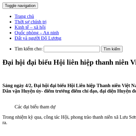
Toggle navigation
Trang chủ
Thời sự chính trị
Kinh tế – xã hội
Quốc phòng – An ninh
Đất và người Đô Lương
Tìm kiếm cho:
Đại hội đại biểu Hội liên hiệp thanh niên
Sáng ngày 4/2, Đại hội đại biểu Hội Liên hiệp Thanh niên Việt 
Dân vận Huyện ủy- điểm trưởng điểm chỉ đạo, đại diện Huyện đoà
Các đại biểu tham dự
Trong nhiệm kỳ qua, công tác Hội, phong trào thanh niên xã Lưu Sơn 
ra.