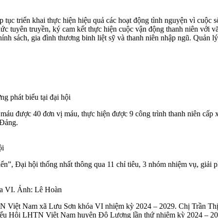
 tục triển khai thực hiện hiệu quả các hoạt động tình nguyện vì cuộc 
c tuyên truyền, ký cam kết thực hiện cuộc vận động thanh niên với vă
chính sách, gia đình thương binh liệt sỹ và thanh niên nhập ngũ. Quản lý
 phát biểu tại đại hội
máu được 40 đơn vị máu, thực hiện được 9 công trình thanh niên cấp xã
 Đảng.
ội
ển”, Đại hội thống nhất thông qua 11 chỉ tiêu, 3 nhóm nhiệm vụ, giải
a VI. Ảnh: Lê Hoàn
HTN Việt Nam xã Lưu Sơn khóa VI nhiệm kỳ 2024 – 2029. Chị Trần T
i biểu Hội LHTN Việt Nam huyện Đô Lương lần thứ nhiệm kỳ 2024 – 20