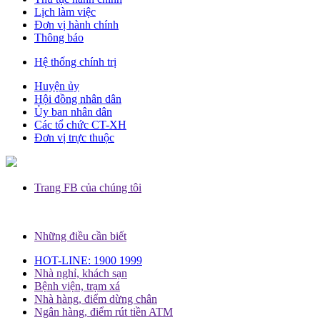
Lịch làm việc
Đơn vị hành chính
Thông báo
Hệ thống chính trị
Huyện ủy
Hội đồng nhân dân
Ủy ban nhân dân
Các tổ chức CT-XH
Đơn vị trực thuộc
Trang FB của chúng tôi
Những điều cần biết
HOT-LINE: 1900 1999
Nhà nghỉ, khách sạn
Bệnh viện, trạm xá
Nhà hàng, điểm dừng chân
Ngân hàng, điểm rút tiền ATM