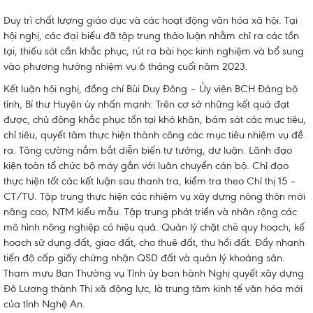
Duy trì chất lượng giáo dục và các hoạt động văn hóa xã hội. Tại
hội nghị, các đại biểu đã tập trung thảo luận nhằm chỉ ra các tồn
tại, thiếu sót cần khắc phục, rút ra bài học kinh nghiệm và bổ sung
vào phương hướng nhiệm vụ 6 tháng cuối năm 2023.
Kết luận hội nghị, đồng chí Bùi Duy Đông – Ủy viên BCH Đảng bộ
tỉnh, Bí thư Huyện ủy nhấn mạnh: Trên cơ sở những kết quả đạt
được, chủ động khắc phục tồn tại khó khăn, bám sát các mục tiêu,
chỉ tiêu, quyết tâm thực hiện thành công các mục tiêu nhiệm vụ đề
ra. Tăng cường nắm bắt diễn biến tư tưởng, dư luận. Lãnh đạo
kiện toàn tổ chức bộ máy gắn với luân chuyển cán bộ. Chỉ đạo
thực hiện tốt các kết luận sau thanh tra, kiểm tra theo Chỉ thị 15 –
CT/TU. Tập trung thực hiện các nhiệm vụ xây dựng nông thôn mới
nâng cao, NTM kiểu mẫu. Tập trung phát triển và nhân rộng các
mô hình nông nghiệp có hiệu quả. Quản lý chặt chẽ quy hoạch, kế
hoạch sử dụng đất, giao đất, cho thuê đất, thu hồi đất. Đẩy nhanh
tiến độ cấp giấy chứng nhận QSD đất và quản lý khoáng sản.
Tham mưu Ban Thường vụ Tỉnh ủy ban hành Nghị quyết xây dựng
Đô Lương thành Thị xã động lực, là trung tâm kinh tế văn hóa mới
của tỉnh Nghệ An.