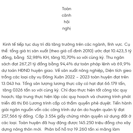
Toàn
cảnh
hội
nghị
Kinh tế tiếp tục duy trì đà tăng trưởng trên các ngành, lĩnh vực. Cụ
thể: tổng giá trị sản xuất (theo giá cố định 2010) ước đạt 10.423,5 tỷ
đồng, bằng 52,98% KH, tăng 10,70% so với cùng kỳ. Thu ngân
sách đạt 267,21 tỷ đồng bằng 94,4% dự toán pháp lệnh và 69,9%
dự toán HĐND huyện giao. Về sản xuất nông nghiệp
,
Diện tích gieo
trồng các loại cây vụ Đông Xuân 2022 – 2023 toàn huyện đạt trên
13.043 ha. Tổng sản lượng lương thực cây có hạt đạt 66.179 tấn,
tăng 0326 tấn so với cùng kỳ. Chỉ đạo thực hiện tốt công tác quy
hoạch; tập trung thực hiện lập các quy hoạch và chương trình phát
triển đô thị Đô Lương trình cấp có thẩm quyền phê duyệt. Tiến hành
giải ngân nguồn vốn các công trình dự án do huyện quản lý đạt
257,566 tỷ đồng. Cấp 3.554 giấy chứng nhận quyền sử dụng đất ở
các loại. Toàn huyện đã huy động được 145.250 triệu đồng cho xây
dựng nông thôn mới. Phân bổ hỗ trợ 19.260 tấn xi măng làm