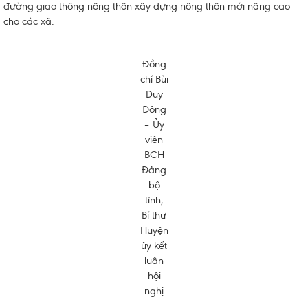
đường giao thông nông thôn xây dựng nông thôn mới nâng cao
cho các xã.
Đồng
chí Bùi
Duy
Đông
– Ủy
viên
BCH
Đảng
bộ
tỉnh,
Bí thư
Huyện
ủy kết
luận
hội
nghị