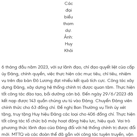
Các
đại
biểu
tham
dự.
Ảnh:
Huy
Khôi
6 tháng đầu năm 2023, với sự lãnh đạo, chỉ đạo quyết liệt của cấp
ủy Đảng, chính quyền, việc thực hiện các mục tiêu, chỉ tiêu, nhiệm
vụ trên địa bàn Đô Lương đạt nhiều kết quả tích cực. Công tác xây
dựng Đảng, xây dựng hệ thống chính trị được quan tâm. Thực hiện
tốt công tác đào tạo, bồi dưỡng cán bộ. Đến ngày 29/6/2023 đã
kết nạp được 143 quần chúng ưu tú vào Đảng. Chuyển Đảng viên
chính thức cho 63 đồng chí. Đề nghị Ban Thường vụ Tỉnh ủy xét
tặng, truy tặng Huy hiệu Đảng các loại cho 406 đồng chí. Thực hiện
tốt công tác tổ chức bộ máy hoạt động hiệu lực, hiệu quả. Vai trò
phương thức lãnh đạo của Đảng đối với hệ thống chính trị được đổi
mới. MTTQ và các đoàn thể đã gắn với công tác tuyên truyền, vận