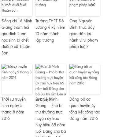
Đồng chí Lê Minh
Trường THPT Đô
Ông Nguyễn
Giang thăm hỏi
Lương 4 kỷ niệm
Đình Thục đẩy
gia đình 2 em
10 năm thành
giáo dân tới
học sinh bị chết
lập trường
hành vi vi phạm
đuối ở xã Thuận
pháp luật?
Sơn
Thời sự truyền
Đ/c Lê Minh
Đảng bộ cơ
hình ngày 5
Giang – Phó bí
quan huyện ủy
tháng 8 năm
thư thường trực
tổng kết công tác
2016
huyện ủy trao
Đảng năm 2016
huy hiệu 65 năm
tuổi Đảng cho bà