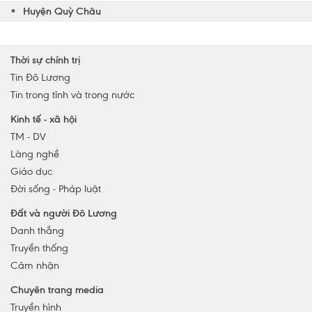
Huyện Quỳ Châu
Huyện Nam Đàn
Huyện Quỳnh Lưu
Thời sự chính trị
Huyện Yên Thành
Tin Đô Lương
Tin trong tỉnh và trong nước
Huyện Anh Sơn
Huyện Diễn Châu
Kinh tế - xã hội
TM - DV
TP Vinh
Làng nghề
TX Cửa Lò
Giáo dục
TX Hoàng Mai
Đời sống - Pháp luật
TX Thái Hòa
Đất và người Đô Lương
Huyện Nghi Lộc
Danh thắng
Huyện Hưng Nguyên
Truyền thống
Huyện Con Cuông
Cảm nhận
Chuyên trang media
Truyền hình