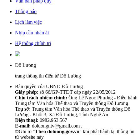
Văn bản pháp quy
Thông báo
Lịch làm việc
Nhịp cầu nhân ái
Hệ thống chính trị
Đô Lương
trang thông tin điện tử Đô Lương
Bản quyền của UBND Đô Lương
Giấy phép:
số 66/GP-TTDT cấp ngày 22/05/2012
Chịu trách nhiệm chính:
Ông Lê Ngọc Phương - Điều hành
Trung tâm Văn hóa Thể thao và Truyền thông Đô Lương
Trụ sở:
Trung tâm Văn hóa Thể thao và Truyền thông Đô
Lương - Khối 3, Xã Đô Lương, Tỉnh Nghệ An
Điện thoại:
0982.953.567
E-mail:
doluongntv@gmail.com .
©Ghi rõ "
Theo doluong.gov.vn
" khi phát hành lại thông tin
từ website này