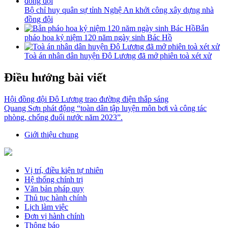
Bộ chỉ huy quân sự tỉnh Nghệ An khởi công xây dựng nhà
đồng đội
Bắn
pháo hoa kỷ niệm 120 năm ngày sinh Bác Hồ
Toà án nhân dân huyện Đô Lương đã mở phiên toà xét xử
Điều hướng bài viết
Hội đồng đội Đô Lương trao đường điện thắp sáng
Quang Sơn phát động “toàn dân tập luyện môn bơi và công tác
phòng, chống đuối nước năm 2023”.
Giới thiệu chung
Vị trí, điều kiện tự nhiên
Hệ thống chính trị
Văn bản pháp quy
Thủ tục hành chính
Lịch làm việc
Đơn vị hành chính
Thông báo