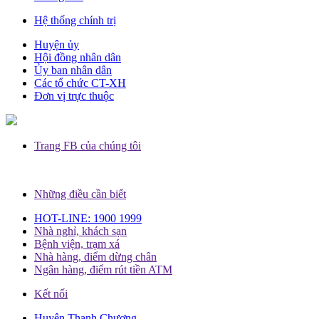
Hệ thống chính trị
Huyện ủy
Hội đồng nhân dân
Ủy ban nhân dân
Các tổ chức CT-XH
Đơn vị trực thuộc
Trang FB của chúng tôi
Những điều cần biết
HOT-LINE: 1900 1999
Nhà nghỉ, khách sạn
Bệnh viện, trạm xá
Nhà hàng, điểm dừng chân
Ngân hàng, điểm rút tiền ATM
Kết nối
Huyện Thanh Chương