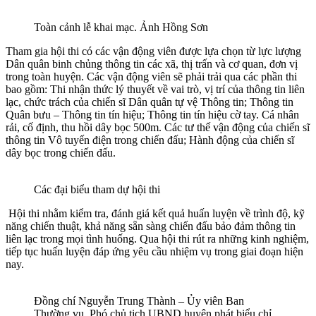
Toàn cảnh lễ khai mạc. Ảnh Hồng Sơn
Tham gia hội thi có các vận động viên được lựa chọn từ lực lượng
Dân quân binh chủng thông tin các xã, thị trấn và cơ quan, đơn vị
trong toàn huyện. Các vận động viên sẽ phải trải qua các phần thi
bao gồm: Thi nhận thức lý thuyết về vai trò, vị trí của thông tin liên
lạc, chức trách của chiến sĩ Dân quân tự vệ Thông tin; Thông tin
Quân bưu – Thông tin tín hiệu; Thông tin tín hiệu cờ tay. Cá nhân
rải, cố định, thu hồi dây bọc 500m. Các tư thế vận động của chiến sĩ
thông tin Vô tuyến điện trong chiến đấu; Hành động của chiến sĩ
dây bọc trong chiến đấu.
Các đại biểu tham dự hội thi
Hội thi nhằm kiểm tra, đánh giá kết quả huấn luyện về trình độ, kỹ
năng chiến thuật, khả năng sẵn sàng chiến đấu bảo đảm thông tin
liên lạc trong mọi tình huống. Qua hội thi rút ra những kinh nghiệm,
tiếp tục huấn luyện đáp ứng yêu cầu nhiệm vụ trong giai đoạn hiện
nay.
Đồng chí Nguyễn Trung Thành – Ủy viên Ban
Thường vụ, Phó chủ tịch UBND huyện phát biểu chỉ