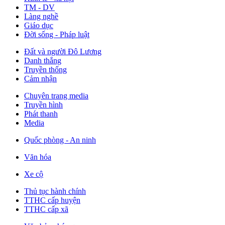
TM - DV
Làng nghề
Giáo dục
Đời sống - Pháp luật
Đất và người Đô Lương
Danh thắng
Truyền thống
Cảm nhận
Chuyên trang media
Truyền hình
Phát thanh
Media
Quốc phòng - An ninh
Văn hóa
Xe cộ
Thủ tục hành chính
TTHC cấp huyện
TTHC cấp xã