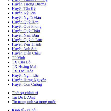
Huyện Tương Dương
Huyện Tân Kỳ
Huyện Kỳ Sơn
Huyện Nghĩa Đàn
Huyện Quỳ Hợp
Huyện Quế Phong
Huyện Quỳ Châu
Huyện Nam Đàn
Huyện Quỳnh Lưu
Huyện Yên Thành
Huyện Anh Sơn
Huyện Diễn Châu
TP Vinh
TX Cửa Lò
TX Hoàng Mai
TX Thái Hòa
Huyện Nghi Lộc
Huyện Hưng Nguyên
Huyện Con Cuông
Thời sự chính trị
Tin Đô Lương
Tin trong tỉnh và trong nước
Kinh tế - xã hội