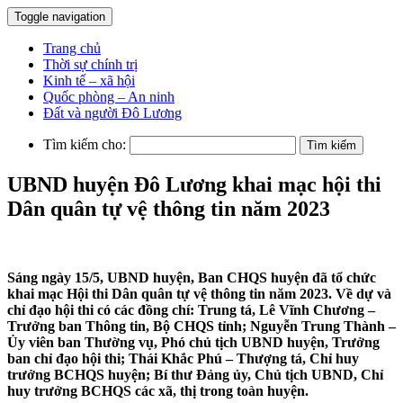
Toggle navigation
Trang chủ
Thời sự chính trị
Kinh tế – xã hội
Quốc phòng – An ninh
Đất và người Đô Lương
Tìm kiếm cho:
UBND huyện Đô Lương khai mạc hội thi
Dân quân tự vệ thông tin năm 2023
Sáng ngày 15/5, UBND huyện, Ban CHQS huyện đã tổ chức
khai mạc Hội thi Dân quân tự vệ thông tin năm 2023. Về dự và
chỉ đạo hội thi có các đồng chí: Trung tá, Lê Vĩnh Chương –
Trưởng ban Thông tin, Bộ CHQS tỉnh; Nguyễn Trung Thành –
Ủy viên ban Thường vụ, Phó chủ tịch UBND huyện, Trưởng
ban chỉ đạo hội thi; Thái Khắc Phú – Thượng tá, Chỉ huy
trưởng BCHQS huyện; Bí thư Đảng ủy, Chủ tịch UBND, Chỉ
huy trưởng BCHQS các xã, thị trong toàn huyện.