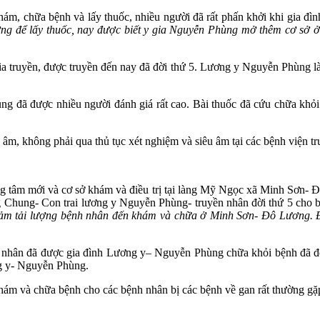
khám, chữa bệnh và lấy thuốc, nhiều người đã rất phấn khởi khi gia
g để lấy thuốc, nay được biết y gia Nguyễn Phùng mở thêm cơ sở ở đây
a truyền, được truyền đến nay đã đời thứ 5. Lương y Nguyễn Phùng là 
g đã được nhiều người đánh giá rất cao. Bài thuốc đã cứu chữa khỏi
u âm, không phải qua thủ tục xét nghiệm và siêu âm tại các bệnh viện 
ng tâm mới và cơ sở khám và điều trị tại làng Mỹ Ngọc xã Minh Sơn- Đô
Chung- Con trai lương y Nguyễn Phùng- truyền nhân đời thứ 5 cho bi
giảm tải lượng bệnh nhân đến khám và chữa ở Minh Sơn- Đô Lương. 
nh nhân đã được gia đình Lương y– Nguyễn Phùng chữa khỏi bệnh đã đ
ng y- Nguyễn Phùng.
khám và chữa bệnh cho các bệnh nhân bị các bệnh về gan rất thường gặp