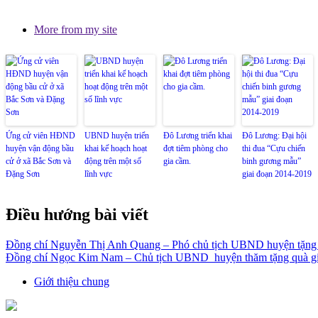
More from my site
Ứng cử viên HĐND
UBND huyện triển
Đô Lương triển khai
Đô Lương: Đại hội
huyện vận động bầu
khai kế hoạch hoạt
đợt tiêm phòng cho
thi đua “Cựu chiến
cử ở xã Bắc Sơn và
động trên một số
gia cầm.
binh gương mẫu”
Đặng Sơn
lĩnh vực
giai đoạn 2014-2019
Điều hướng bài viết
Đồng chí Nguyễn Thị Anh Quang – Phó chủ tịch UBND huyện tặng
Đồng chí Ngọc Kim Nam – Chủ tịch UBND huyện thăm tặng quà giá
Giới thiệu chung