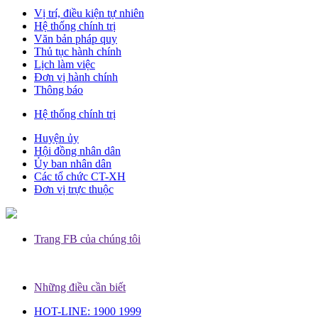
Vị trí, điều kiện tự nhiên
Hệ thống chính trị
Văn bản pháp quy
Thủ tục hành chính
Lịch làm việc
Đơn vị hành chính
Thông báo
Hệ thống chính trị
Huyện ủy
Hội đồng nhân dân
Ủy ban nhân dân
Các tổ chức CT-XH
Đơn vị trực thuộc
Trang FB của chúng tôi
Những điều cần biết
HOT-LINE: 1900 1999