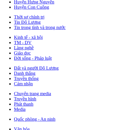
Huyện Hưng Nguyên
Huyện Con Cuông
Thời sự chính trị
Tin Đô Lương
Tin trong tỉnh và trong nước
Kinh tế - xã hội
TM - DV
Làng nghề
Giáo dục
Đời sống - Pháp luật
Đất và người Đô Lương
Danh thắng
Truyền thống
Cảm nhận
Chuyên trang media
Truyền hình
Phát thanh
Media
Quốc phòng - An ninh
Văn hóa