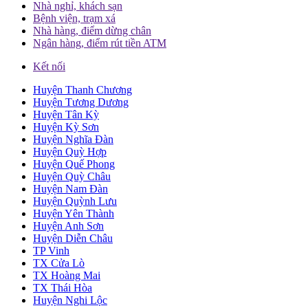
Nhà nghỉ, khách sạn
Bệnh viện, trạm xá
Nhà hàng, điểm dừng chân
Ngân hàng, điểm rút tiền ATM
Kết nối
Huyện Thanh Chương
Huyện Tương Dương
Huyện Tân Kỳ
Huyện Kỳ Sơn
Huyện Nghĩa Đàn
Huyện Quỳ Hợp
Huyện Quế Phong
Huyện Quỳ Châu
Huyện Nam Đàn
Huyện Quỳnh Lưu
Huyện Yên Thành
Huyện Anh Sơn
Huyện Diễn Châu
TP Vinh
TX Cửa Lò
TX Hoàng Mai
TX Thái Hòa
Huyện Nghi Lộc