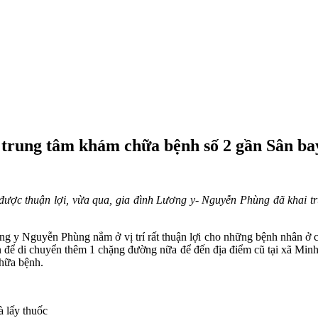
 trung tâm khám chữa bệnh số 2 gần Sân b
an được thuận lợi, vừa qua, gia đình Lương y- Nguyễn Phùng đã khai
g y Nguyễn Phùng nẳm ở vị trí rất thuận lợi cho những bệnh nhân ở 
ian để di chuyển thêm 1 chặng đường nữa để đến địa điểm cũ tại xã Mi
chữa bệnh.
 lấy thuốc