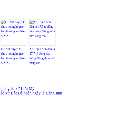
UBND huyện tổ
Xã Thịnh Sơn đầu tư
chức hội nghị giao
17,7 tỷ đồng xây
ban thường kỳ tháng
dựng Nông thôn mới
5/2023
nâng cao
 quà giáo xứ Lưu Mỹ
o xứ Bột Đà nhân ngày lễ giáng sinh