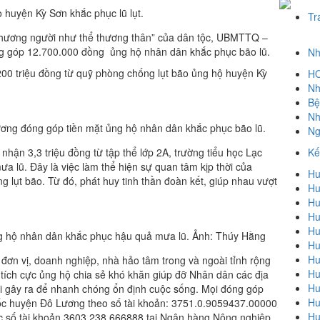
huyện Kỳ Sơn khắc phục lũ lụt.
Tr
“thương người như thể thương thân” của dân tộc, UBMTTQ –
 góp 12.700.000 đồng ủng hộ nhân dân khắc phục bão lũ.
Nh
200 triệu đồng từ quỹ phòng chống lụt bão ủng hộ huyện Kỳ
HO
Nh
Bệ
Nh
g đóng góp tiền mặt ủng hộ nhân dân khắc phục bão lũ.
Ng
Kế
hận 3,3 triệu đồng từ tập thể lớp 2A, trường tiểu học Lạc
 lũ. Đây là việc làm thể hiện sự quan tâm kịp thời của
Hu
 lụt bão. Từ đó, phát huy tinh thần đoàn kết, giúp nhau vượt
Hu
Hu
Hu
Hu
ủng hộ nhân dân khắc phục hậu quả mưa lũ. Ảnh: Thúy Hằng
Hu
Hu
n vị, doanh nghiệp, nhà hảo tâm trong và ngoài tỉnh rộng
Hu
 tích cực ủng hộ chia sẻ khó khăn giúp đỡ Nhân dân các địa
Hu
i gây ra để nhanh chóng ổn định cuộc sống. Mọi đóng góp
Hu
ốc huyện Đô Lương theo số tài khoản: 3751.0.9059437.00000
Hu
 số tài khoản 3603.238.666888 tại Ngân hàng Nông nghiệp