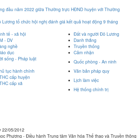
háng đầu năm 2022 giữa Thường trực HĐND huyện với Thường
 Lương tổ chức hội nghị đánh giá kết quả hoạt động 9 tháng
inh tế - xã hội
Đất và người Đô Lương
M - DV
Danh thắng
àng nghề
Truyền thống
iáo dục
Cảm nhận
ời sống - Pháp luật
Quốc phòng - An ninh
hủ tục hành chính
Văn bản pháp quy
THC cấp huyện
Lịch làm việc
THC cấp xã
Hệ thống chính trị
 22/05/2012
c Phương - Điều hành Trung tâm Văn hóa Thể thao và Truyền thông