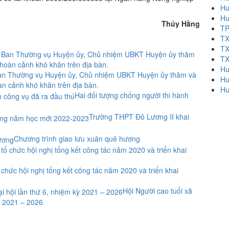
Hu
Hu
Thúy Hằng
TP
TX
TX
TX
Hu
Ban Thường vụ Huyện ủy, Chủ nhiệm UBKT Huyện ủy thăm và
Hu
àn cảnh khó khăn trên địa bàn.
Hu
Hai đối tượng chống người thi hành
Trường THPT Đô Lương II khai
Chương trình giao lưu xuân quê hương
hức hội nghị tổng kết công tác năm 2020 và triển khai
Hội Người cao tuổi xã
ỳ 2021 – 2026