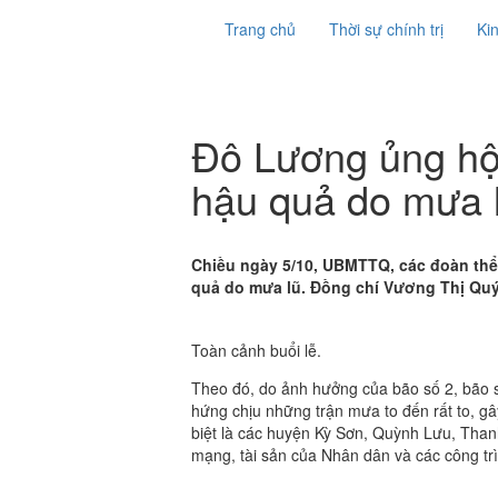
Trang chủ
Thời sự chính trị
Kin
Đô Lương ủng hộ
hậu quả do mưa 
Chiều ngày 5/10, UBMTTQ, các đoàn th
quả do mưa lũ. Đồng chí Vương Thị Quý
Toàn cảnh buổi lễ.
Theo đó, do ảnh hưởng của bão số 2, bão số
hứng chịu những trận mưa to đến rất to, gây 
biệt là các huyện Kỳ Sơn, Quỳnh Lưu, Tha
mạng, tài sản của Nhân dân và các công tr