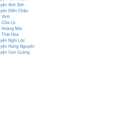
yện Anh Sơn
yện Diễn Châu
 Vinh
 Cửa Lò
 Hoàng Mai
 Thái Hòa
yện Nghi Lộc
yện Hưng Nguyên
yện Con Cuông