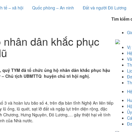
h tế – xã hội
Quốc phòng – An ninh
Đất và người Đô Lương
Tìm kiếm 
Gi
 nhân dân khắc phục
Vị 
lũ
Hệ
Vă
Th
ể, quỹ TYM đã tổ chức ủng hộ nhân dân khắc phục hậu
Lị
 – Chủ tịch UBMTTQ huyện chủ trì hội nghị.
Đơ
Th
Hệ
Hu
 3 và hoàn lưu bão số 4, trên địa bàn tỉnh Nghệ An liên tiếp
Hộ
lũ ống, lũ quét, sạt lở đất và ngập lụt trên diện rộng, đặc
Ủy
nh Chương, Hưng Nguyên, Đô Lương,… gây thiệt hại về tính
Cá
ình của Nhà nước.
Đơ