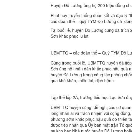
Huyện Đô Lương ủng hộ 200 triệu đồng cho 
Phát huy truyền thống đoàn kết và đạo lý 
các đoàn thể – quỹ TYM Đô Lương đã đóng
Tại buổi lễ, huyện Đô Lương cũng đã trích 
Sơn khắc phục lũ lụt.
UBMTTQ – các đoàn thể – Quỹ TYM Đô Lươn
Cũng trong buổi lễ, UBMTTQ huyện đã tiếp n
Sơn ủng hộ nhân dân khắc phục hậu quả mưa
huyện Đô Lương trong công tác phòng chống
qua khó khăn, thiên tai, dịch bệnh.
Tập thể lớp 2A, trường tiểu học Lạc Sơn 
UBMTTQ huyện cũng đề nghị các cơ quan đơ
lòng nhân ái và trách nhiệm với cộng đồng,
phương sớm khắc phục hậu quả do thiên ta
được tiếp nhận qua Ủy ban mặt trận Tổ qu
tại kho bạc Nhà nước huyện Đô Lương hoặc