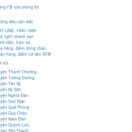
ang FB của chúng tôi
ững điều cần biết
T-LINE: 1900 1999
à nghỉ, khách sạn
nh viện, trạm xá
à hàng, điểm dừng chân
ân hàng, điểm rút tiền ATM
t nối
yện Thanh Chương
yện Tương Dương
yện Tân Kỳ
yện Kỳ Sơn
yện Nghĩa Đàn
yện Quỳ Hợp
yện Quế Phong
yện Quỳ Châu
yện Nam Đàn
yện Quỳnh Lưu
yện Yên Thành