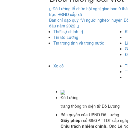
Đô Lương tổ chức hội nghị giao ban 9 t
trực HĐND cấp xã
Ban chỉ đạo quỹ “Vì người nghèo” huyện Đô
đầu năm 2022
Thời sự chính trị
K
Tin Đô Lương
T
Tin trong tỉnh và trong nước
L
G
Đ
Xe cộ
T
T
T
Đô Lương
trang thông tin điện tử Đô Lương
Bản quyền của UBND Đô Lương
Giấy phép:
số 66/GP-TTDT cấp ngày
Chịu trách nhiệm chính:
Ông Lê Ngọ