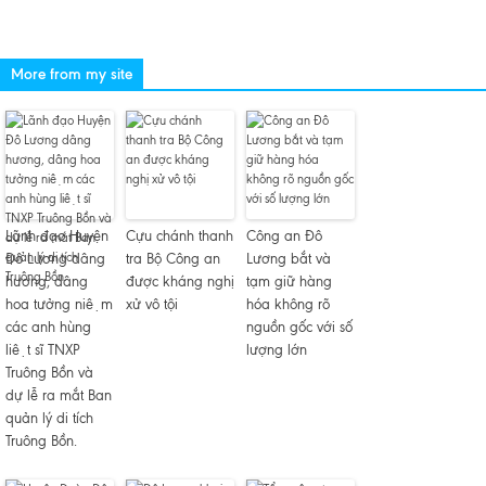
More from my site
Lãnh đạo Huyện
Cựu chánh thanh
Công an Đô
Đô Lương dâng
tra Bộ Công an
Lương bắt và
hương, dâng
được kháng nghị
tạm giữ hàng
hoa tưởng niệm
xử vô tội
hóa không rõ
các anh hùng
nguồn gốc với số
liệt sĩ TNXP
lượng lớn
Truông Bồn và
dự lễ ra mắt Ban
quản lý di tích
Truông Bồn.