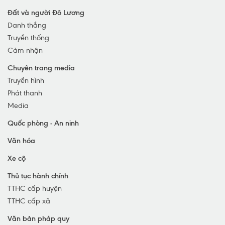
TX Thái Hòa
Đất và người Đô Lương
Huyện Nghi Lộc
Danh thắng
Huyện Hưng Nguyên
Truyền thống
Huyện Con Cuông
Cảm nhận
Chuyên trang media
Truyền hình
Phát thanh
Media
Quốc phòng - An ninh
Văn hóa
Xe cộ
Thủ tục hành chính
TTHC cấp huyện
TTHC cấp xã
Văn bản pháp quy