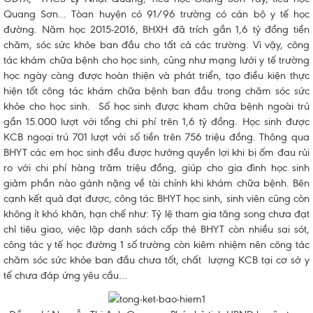
Quang Sơn… Tòan huyện có 91/96 trường có cán bộ y tế học
đường. Năm học 2015-2016, BHXH đã trích gần 1,6 tỷ đồng tiền
chăm, sóc sức khỏe ban đầu cho tất cả các trường. Vì vậy, công
tác khám chữa bệnh cho học sinh, cũng như mạng lưới y tế trường
học ngày càng được hoàn thiện và phát triển, tạo điều kiện thực
hiện tốt công tác khám chữa bệnh ban đầu trong chăm sóc sức
khỏe cho học sinh. Số học sinh được kham chữa bệnh ngoài trú
gần 15.000 lượt với tổng chi phí trên 1,6 tỷ đồng. Học sinh được
KCB ngoại trú 701 lượt với số tiền trên 756 triệu đồng. Thông qua
BHYT các em học sinh đều được hưởng quyền lợi khi bị ốm đau rủi
ro với chi phí hàng trăm triệu đồng, giúp cho gia đình học sinh
giảm phần nào gánh nặng về tài chính khi khám chữa bệnh. Bên
cạnh kết quả đạt được, công tác BHYT học sinh, sinh viên cũng còn
không ít khó khăn, hạn chế như: Tỷ lệ tham gia tăng song chưa đạt
chỉ tiêu giao, việc lập danh sách cấp thẻ BHYT còn nhiều sai sót,
công tác y tế học đường 1 số trường còn kiêm nhiệm nên công tác
chăm sóc sức khỏe ban đầu chưa tốt, chất lượng KCB tại cơ sở y
tế chưa đáp ứng yêu cầu…