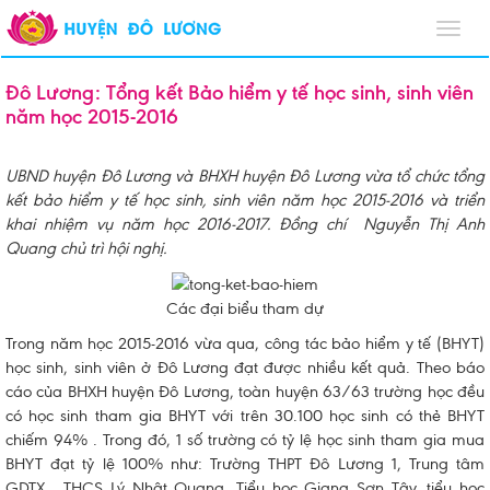
Toggl
navig
Đô Lương: Tổng kết Bảo hiểm y tế học sinh, sinh viên
năm học 2015-2016
UBND huyện Đô Lương và BHXH huyện Đô Lương vừa tổ chức tổng
kết bảo hiểm y tế học sinh, sinh viên năm học 2015-2016 và triển
khai nhiệm vụ năm học 2016-2017. Đồng chí Nguyễn Thị Anh
Quang chủ trì hội nghị.
Các đại biểu tham dự
Trong năm học 2015-2016 vừa qua, công tác bảo hiểm y tế (BHYT)
học sinh, sinh viên ở Đô Lương đạt được nhiều kết quả. Theo báo
cáo của BHXH huyện Đô Lương, toàn huyện 63/63 trường học đều
có học sinh tham gia BHYT với trên 30.100 học sinh có thẻ BHYT
chiếm 94% . Trong đó, 1 số trường có tỷ lệ học sinh tham gia mua
BHYT đạt tỷ lệ 100% như: Trường THPT Đô Lương 1, Trung tâm
GDTX, THCS Lý Nhật Quang, Tiểu học Giang Sơn Tây, tiểu học