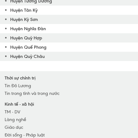
Huyện Tương Dương
Huyện Tân Kỳ
Huyện Kỳ Sơn
Huyện Nghĩa Đàn
Huyện Quỳ Hợp
Huyện Quế Phong
Huyện Quỳ Châu
Huyện Nam Đàn
Huyện Quỳnh Lưu
Thời sự chính trị
Huyện Yên Thành
Tin Đô Lương
Tin trong tỉnh và trong nước
Huyện Anh Sơn
Huyện Diễn Châu
Kinh tế - xã hội
TM - DV
TP Vinh
Làng nghề
TX Cửa Lò
Giáo dục
TX Hoàng Mai
Đời sống - Pháp luật