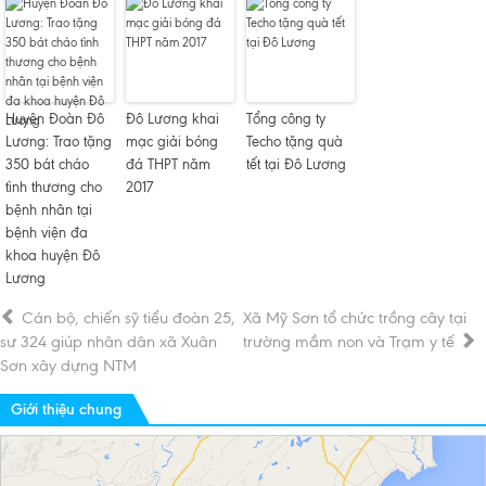
Huyện Đoàn Đô
Đô Lương khai
Tổng công ty
Lương: Trao tặng
mạc giải bóng
Techo tặng quà
350 bát cháo
đá THPT năm
tết tại Đô Lương
tình thương cho
2017
bệnh nhân tại
bệnh viện đa
khoa huyện Đô
Lương
Cán bộ, chiến sỹ tiểu đoàn 25,
Xã Mỹ Sơn tổ chức trồng cây tại
sư 324 giúp nhân dân xã Xuân
trường mầm non và Trạm y tế
Sơn xây dựng NTM
Giới thiệu chung