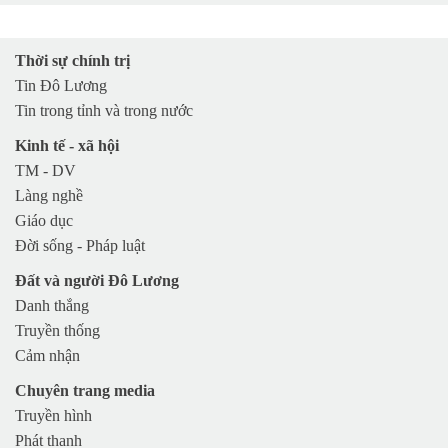
Huyện Nam Đàn
Huyện Quỳnh Lưu
Thời sự chính trị
Huyện Yên Thành
Tin Đô Lương
Huyện Anh Sơn
Tin trong tỉnh và trong nước
Huyện Diễn Châu
Kinh tế - xã hội
TP Vinh
TM - DV
Làng nghề
TX Cửa Lò
Giáo dục
TX Hoàng Mai
Đời sống - Pháp luật
TX Thái Hòa
Đất và người Đô Lương
Huyện Nghi Lộc
Danh thắng
Huyện Hưng Nguyên
Truyền thống
Huyện Con Cuông
Cảm nhận
Chuyên trang media
Truyền hình
Phát thanh