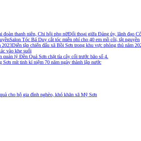
Đối thoại giữa Đảng ủy, lãnh đạo C
Salon Tóc Bá Duy cắt tóc miễn phí cho 40 em mồ côi, tật nguyền
Diễn tập chiến đấu xã Bồi Sơn trong khu vực phòng thủ năm 20
xác vào khe suối
 quản lý Đền Quả Sơn chặt tỉa cây cối trước bão số 4.
g Sơn mít tinh kỉ niệm 70 năm ngày thành lập nước
quà cho hộ gia đình nghèo, khó khăn xã Mỹ Sơn