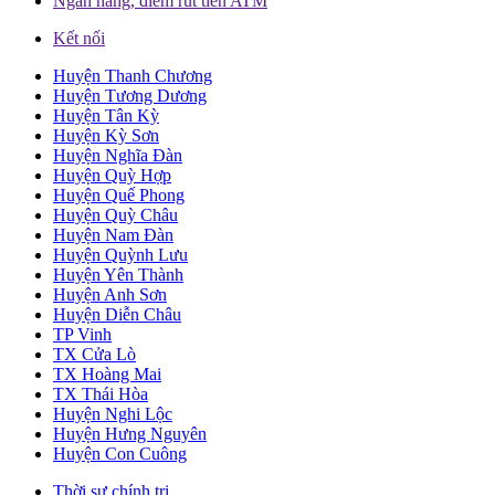
Ngân hàng, điểm rút tiền ATM
Kết nối
Huyện Thanh Chương
Huyện Tương Dương
Huyện Tân Kỳ
Huyện Kỳ Sơn
Huyện Nghĩa Đàn
Huyện Quỳ Hợp
Huyện Quế Phong
Huyện Quỳ Châu
Huyện Nam Đàn
Huyện Quỳnh Lưu
Huyện Yên Thành
Huyện Anh Sơn
Huyện Diễn Châu
TP Vinh
TX Cửa Lò
TX Hoàng Mai
TX Thái Hòa
Huyện Nghi Lộc
Huyện Hưng Nguyên
Huyện Con Cuông
Thời sự chính trị