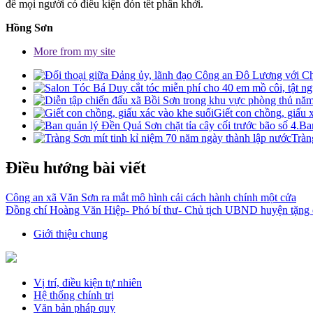
để mọi người có điều kiện đón tết phấn khởi.
Hồng Sơn
More from my site
Giết con chồng, giấu 
Ban
Tràn
Điều hướng bài viết
Công an xã Văn Sơn ra mắt mô hình cải cách hành chính một cửa
Đồng chí Hoàng Văn Hiệp- Phó bí thư- Chủ tịch UBND huyện tặng 
Giới thiệu chung
Vị trí, điều kiện tự nhiên
Hệ thống chính trị
Văn bản pháp quy