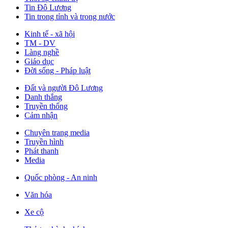
Tin Đô Lương
Tin trong tỉnh và trong nước
Kinh tế - xã hội
TM - DV
Làng nghề
Giáo dục
Đời sống - Pháp luật
Đất và người Đô Lương
Danh thắng
Truyền thống
Cảm nhận
Chuyên trang media
Truyền hình
Phát thanh
Media
Quốc phòng - An ninh
Văn hóa
Xe cộ