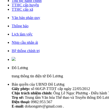
Thủ tục hành chính
TTHC cấp huyện
TTHC cấp xã
Văn bản pháp quy
Thông báo
Lịch làm việc
Nhịp cầu nhân ái
Hệ thống chính trị
Đô Lương
trang thông tin điện tử Đô Lương
Bản quyền của UBND Đô Lương
Giấy phép:
số 66/GP-TTDT cấp ngày 22/05/2012
Chịu trách nhiệm chính:
Ông Lê Ngọc Phương - Điều hành T
Trụ sở:
Trung tâm Văn hóa Thể thao và Truyền thông Đô Lươ
Điện thoại:
0982.953.567
E-mail:
doluongntv@gmail.com .