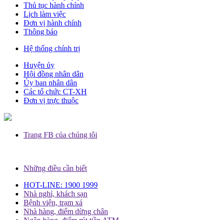
Thủ tục hành chính
Lịch làm việc
Đơn vị hành chính
Thông báo
Hệ thống chính trị
Huyện ủy
Hội đồng nhân dân
Ủy ban nhân dân
Các tổ chức CT-XH
Đơn vị trực thuộc
Trang FB của chúng tôi
Những điều cần biết
HOT-LINE: 1900 1999
Nhà nghỉ, khách sạn
Bệnh viện, trạm xá
Nhà hàng, điểm dừng chân