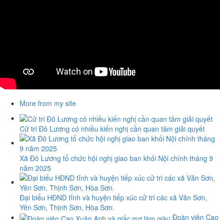
More from my site
Cử tri Đô Lương có nhiều kiến nghị cần quan tâm giải quyết
Xã Đô Lương tổ chức hội nghị giao ban khối Nội chính tháng 9
năm 2025
Đại biểu HĐND tỉnh và huyện tiếp xúc cử tri các xã Văn Sơn,
Yên Sơn, Thịnh Sơn, Hòa Sơn.
Đoàn viên Cao