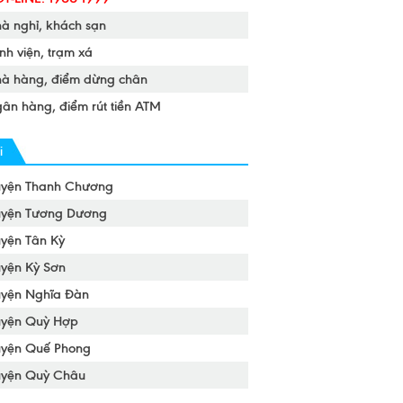
à nghỉ, khách sạn
nh viện, trạm xá
à hàng, điểm dừng chân
ân hàng, điểm rút tiền ATM
i
yện Thanh Chương
yện Tương Dương
yện Tân Kỳ
yện Kỳ Sơn
yện Nghĩa Đàn
yện Quỳ Hợp
yện Quế Phong
yện Quỳ Châu
yện Nam Đàn