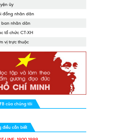
yện ủy
i đồng nhân dân
 ban nhân dân
c tổ chức CT-XH
n vị trực thuộc
FB của chúng tôi
điều cần biết
T-LINE: 1900 1999