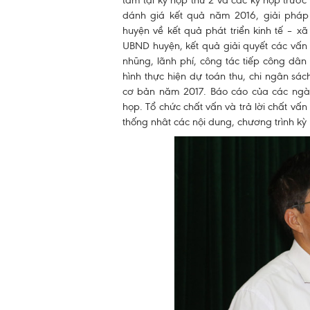
tâm tại kỳ họp thứ 2 và các kỳ họp trư
dánh giá kết quả năm 2016, giải ph
huyện về kết quả phát triển kinh tế – x
UBND huyện, kết quả giải quyết các vấn
nhũng, lãnh phí, công tác tiếp công dân v
hình thực hiện dự toán thu, chi ngân s
cơ bản năm 2017. Báo cáo của các ngành
họp. Tổ chức chất vấn và trả lời chất vấ
thống nhât các nội dung, chương trình k