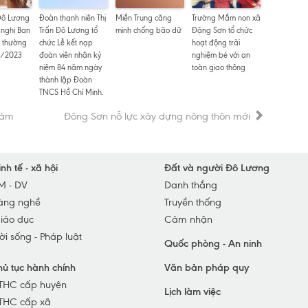
Đô Lương
Đoàn thanh niên Thị
Miền Trung căng
Trường Mầm non xã
Hu
 nghị Ban
Trấn Đô Lương tổ
mình chống bão dữ
Đặng Sơn tổ chức
Hu
 thường
chức Lễ kết nạp
hoạt động trải
1/2023
đoàn viên nhân kỷ
nghiệm bé với an
Hu
niệm 84 năm ngày
toàn giao thông
thành lập Đoàn
Hu
TNCS Hồ Chí Minh.
TP
iảm
Đông Sơn nỗ lực xây dựng nông thôn mới
TX
TX
TX
inh tế - xã hội
Đất và người Đô Lương
M - DV
Danh thắng
Hu
àng nghề
Truyền thống
Hu
iáo dục
Cảm nhận
Hu
ời sống - Pháp luật
Quốc phòng - An ninh
hủ tục hành chính
Văn bản pháp quy
THC cấp huyện
Lịch làm việc
THC cấp xã