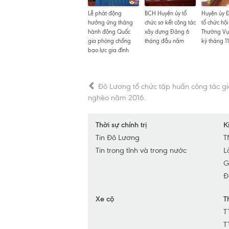
Lễ phát động
BCH Huyện ủy tổ
Huyện ủy 
hưởng ứng tháng
chức sơ kết công tác
tổ chức hội
hành động Quốc
xây dựng Đảng 6
Thường Vụ
gia phòng chống
tháng đầu năm
kỳ tháng 1
bạo lực gia đình
Đô Lương tổ chức tập huấn công tác g
nghèo năm 2016.
Thời sự chính trị
K
Tin Đô Lương
T
Tin trong tỉnh và trong nước
L
G
Đ
Xe cộ
T
T
T