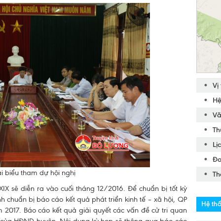
Vị
Hệ
Vă
Th
Lị
Đơ
i biểu tham dự hội nghị
Th
X sẽ diễn ra vào cuối tháng 12/2016. Để chuẩn bị tốt kỳ
chuẩn bị báo cáo kết quả phát triển kinh tế – xã hội, QP
Hệ thố
2017. Báo cáo kết quả giải quyết các vấn đề cử tri quan