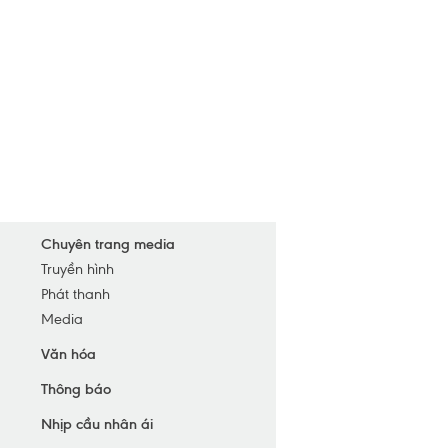
yện Quỳnh Lưu
yện Yên Thành
yện Anh Sơn
yện Diễn Châu
 Vinh
 Cửa Lò
 Hoàng Mai
 Thái Hòa
Chuyên trang media
Truyền hình
yện Nghi Lộc
Phát thanh
yện Hưng Nguyên
Media
yện Con Cuông
Văn hóa
Thông báo
Nhịp cầu nhân ái