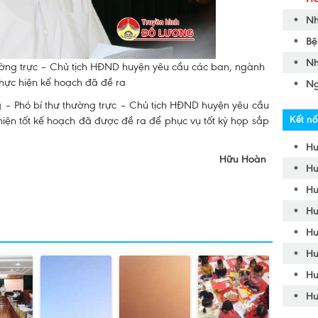
Nh
Bệ
Nh
ường trực – Chủ tịch HĐND huyện yêu cầu các ban, ngành
thực hiện kế hoạch đã đề ra
Ng
g – Phó bí thư thường trực – Chủ tịch HĐND huyện yêu cầu
Kết nố
iện tốt kế hoạch đã được đề ra để phục vụ tốt kỳ họp sắp
Hu
Hữu Hoàn
Hu
Hu
Hu
Hu
Hu
Hu
Hu
Hu