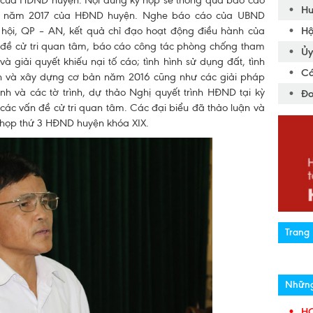
ớc của HĐND huyện. Nội dung kỳ họp sẽ thông qua báo cáo
Hu
áp năm 2017 của HĐND huyện. Nghe báo cáo của UBND
Hộ
ã hội, QP – AN, kết quả chỉ đạo hoạt động điều hành của
 đề cử tri quan tâm, báo cáo công tác phòng chống tham
Ủy
à giải quyết khiếu nại tố cáo; tình hình sử dụng đất, tình
Cá
ách và xây dựng cơ bản năm 2016 cũng như các giải pháp
 và các tờ trình, dự thảo Nghị quyết trình HĐND tại kỳ
Đơ
n các vấn đề cử tri quan tâm. Các đại biểu đã thảo luận và
ỳ họp thứ 3 HĐND huyện khóa XIX.
Trang 
Những 
HO