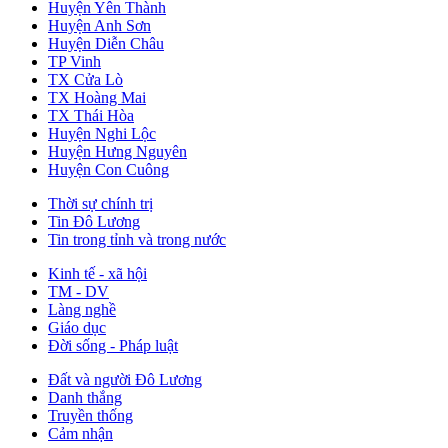
Huyện Yên Thành
Huyện Anh Sơn
Huyện Diễn Châu
TP Vinh
TX Cửa Lò
TX Hoàng Mai
TX Thái Hòa
Huyện Nghi Lộc
Huyện Hưng Nguyên
Huyện Con Cuông
Thời sự chính trị
Tin Đô Lương
Tin trong tỉnh và trong nước
Kinh tế - xã hội
TM - DV
Làng nghề
Giáo dục
Đời sống - Pháp luật
Đất và người Đô Lương
Danh thắng
Truyền thống
Cảm nhận