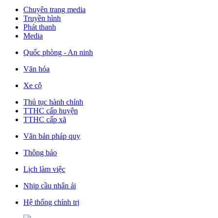
Chuyên trang media
Truyền hình
Phát thanh
Media
Quốc phòng - An ninh
Văn hóa
Xe cộ
Thủ tục hành chính
TTHC cấp huyện
TTHC cấp xã
Văn bản pháp quy
Thông báo
Lịch làm việc
Nhịp cầu nhân ái
Hệ thống chính trị