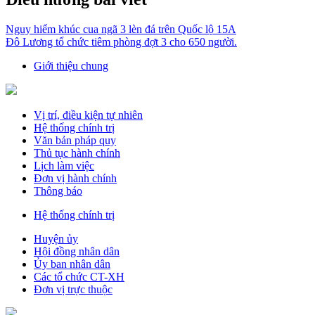
Nguy hiểm khúc cua ngã 3 lèn đá trên Quốc lộ 15A
Đô Lương tổ chức tiêm phòng đợt 3 cho 650 người.
Giới thiệu chung
Vị trí, điều kiện tự nhiên
Hệ thống chính trị
Văn bản pháp quy
Thủ tục hành chính
Lịch làm việc
Đơn vị hành chính
Thông báo
Hệ thống chính trị
Huyện ủy
Hội đồng nhân dân
Ủy ban nhân dân
Các tổ chức CT-XH
Đơn vị trực thuộc