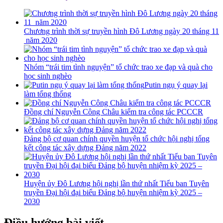
Chương trình thời sự truyền hình Đô Lương ngày 20 tháng 11
năm 2020
Nhóm “trái tim tình nguyện” tổ chức trao xe đạp và quà cho
học sinh nghèo
Putin ngụ ý quay lại
làm tổng thống
Đồng chí Nguyễn Công Châu kiểm tra công tác PCCCR
Đảng bộ cơ quan chính quyền huyện tổ chức hội nghị tổng
kết công tác xây dựng Đảng năm 2022
Huyện ủy Đô Lương hội nghị lần thứ nhất Tiểu ban Tuyên
truyền Đại hội đại biểu Đảng bộ huyện nhiệm kỳ 2025 –
2030
Điều hướng bài viết