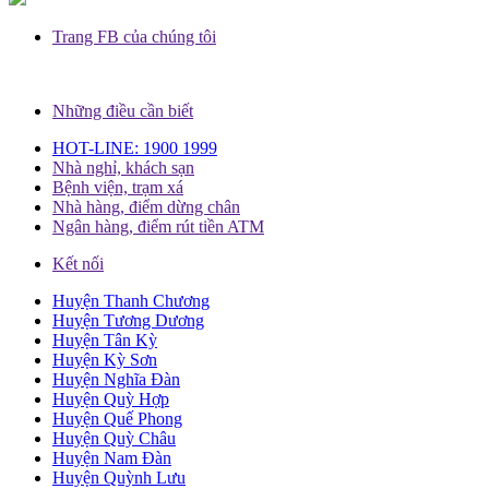
Trang FB của chúng tôi
Những điều cần biết
HOT-LINE: 1900 1999
Nhà nghỉ, khách sạn
Bệnh viện, trạm xá
Nhà hàng, điểm dừng chân
Ngân hàng, điểm rút tiền ATM
Kết nối
Huyện Thanh Chương
Huyện Tương Dương
Huyện Tân Kỳ
Huyện Kỳ Sơn
Huyện Nghĩa Đàn
Huyện Quỳ Hợp
Huyện Quế Phong
Huyện Quỳ Châu
Huyện Nam Đàn
Huyện Quỳnh Lưu