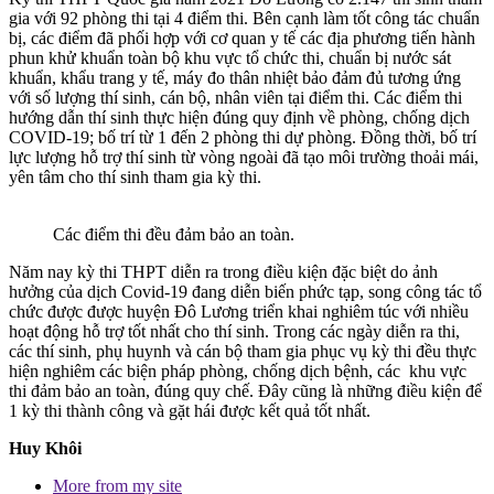
gia với 92 phòng thi tại 4 điểm thi. Bên cạnh làm tốt công tác chuẩn
bị, các điểm đã phối hợp với cơ quan y tế các địa phương tiến hành
phun khử khuẩn toàn bộ khu vực tổ chức thi, chuẩn bị nước sát
khuẩn, khẩu trang y tế, máy đo thân nhiệt bảo đảm đủ tương ứng
với số lượng thí sinh, cán bộ, nhân viên tại điểm thi. Các điểm thi
hướng dẫn thí sinh thực hiện đúng quy định về phòng, chống dịch
COVID-19; bố trí từ 1 đến 2 phòng thi dự phòng. Đồng thời, bố trí
lực lượng hỗ trợ thí sinh từ vòng ngoài đã tạo môi trường thoải mái,
yên tâm cho thí sinh tham gia kỳ thi.
Các điểm thi đều đảm bảo an toàn.
Năm nay kỳ thi THPT diễn ra trong điều kiện đặc biệt do ảnh
hưởng của dịch Covid-19 đang diễn biến phức tạp, song công tác tổ
chức được được huyện Đô Lương triển khai nghiêm túc với nhiều
hoạt động hỗ trợ tốt nhất cho thí sinh. Trong các ngày diễn ra thi,
các thí sinh, phụ huynh và cán bộ tham gia phục vụ kỳ thi đều thực
hiện nghiêm các biện pháp phòng, chống dịch bệnh, các khu vực
thi đảm bảo an toàn, đúng quy chế. Đây cũng là những điều kiện để
1 kỳ thi thành công và gặt hái được kết quả tốt nhất.
Huy Khôi
More from my site