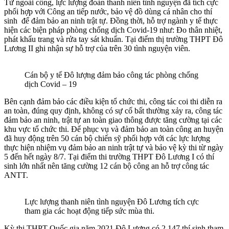
Từ ngoài cổng, lực lượng đoàn thanh niên tình nguyện đã tích cực
phối hợp với Công an tiếp nước, bảo vệ đồ dùng cá nhân cho thí
sinh để đảm bảo an ninh trật tự. Đồng thời, hỗ trợ ngành y tế thực
hiện các biện pháp phòng chống dịch Covid-19 như: Đo thân nhiệt,
phát khẩu trang và rửa tay sát khuẩn. Tại điểm thị trường THPT Đô
Lương II ghi nhận sự hỗ trợ của trên 30 tình nguyện viên.
Cán bộ y tế Đô lượng đảm bảo công tác phòng chống
dịch Covid – 19
Bên cạnh đảm bảo các điều kiện tổ chức thi, công tác coi thi diễn ra
an toàn, đúng quy định, không có sự cố bất thường xảy ra, công tác
đảm bảo an ninh, trật tự an toàn giao thông được tăng cường tại các
khu vực tổ chức thi. Để phục vụ và đảm bảo an toàn công an huyện
đã huy động trên 50 cán bộ chiến sỹ phối hợp với các lực lượng
thực hiện nhiệm vụ đảm bảo an ninh trật tự và bảo vệ kỳ thi từ ngày
5 đến hết ngày 8/7. Tại điểm thi trường THPT Đô Lương I có thí
sinh lớn nhất nên tăng cường 12 cán bộ công an hỗ trợ công tác
ANTT.
Lực lượng thanh niên tình nguyện Đô Lương tích cực
tham gia các hoạt động tiếp sức mùa thi.
Kỳ thi THPT Quốc gia năm 2021 Đô Lương có 2.147 thí sinh tham