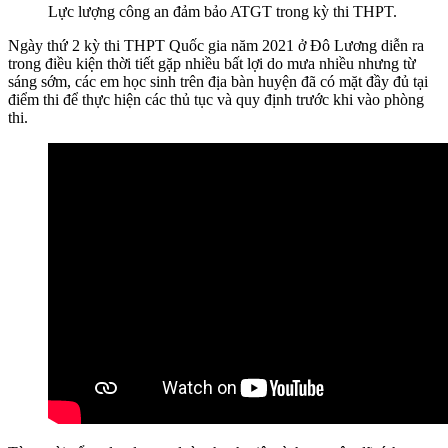
Lực lượng công an đảm bảo ATGT trong kỳ thi THPT.
Ngày thứ 2 kỳ thi THPT Quốc gia năm 2021 ở Đô Lương diễn ra
trong điều kiện thời tiết gặp nhiều bất lợi do mưa nhiều nhưng từ
sáng sớm, các em học sinh trên địa bàn huyện đã có mặt đầy đủ tại
điểm thi để thực hiện các thủ tục và quy định trước khi vào phòng
thi.