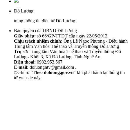
Đô Lương
trang thông tin điện tử Đô Lương
Bản quyền của UBND Đô Lương
Giấy phép:
số 66/GP-TTDT cấp ngày 22/05/2012
Chịu trách nhiệm chính:
Ông Lê Ngọc Phương - Điều hành
Trung tâm Văn hóa Thể thao và Truyền thông Đô Lương
Trụ sở:
Trung tâm Văn hóa Thể thao và Truyền thông Đô
Lương - Khối 3, Xã Đô Lương, Tỉnh Nghệ An
Điện thoại:
0982.953.567
E-mail:
doluongntv@gmail.com .
©Ghi rõ "
Theo doluong.gov.vn
" khi phát hành lại thông tin
từ website này
Thẩm Mỹ Sen
chăm sóc da mặt