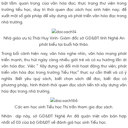
bật tầm quan trọng của văn hóa đọc; thực trạng thư viện trong
trường tiểu học, duy trì thói quen đọc sách học sinh hiện nay; đề
xuất một số giải pháp để xây dựng và phát triển văn hóa đọc trong
nhà trường.
Nhà giáo ưu tú Thái Huy Vinh- Giám đốc sở GD&ĐT tỉnh Nghệ An
phát biểu tại buổi hội thảo.
Trong bối cảnh hiện nay, văn hóa nghe nhìn, văn hóa mạng phát
triển mạnh, thu hút ngày càng nhiều giới trẻ và có xu hướng lấn át
văn hóa đọc. Việc ” Xây dựng và đổi mới hoạt động thư viện, phát
triển văn hóa đọc trong trường Tiểu Học” thực sự cần thiết và có ý
nghĩa. Biết yêu quý sách, biết chọn sách để đọc, biết đọc có
phương pháp, hình thành thói quen đọc sách tiến tới xây dựng văn
hóa đọc trong nhà trường.
Các em học sinh Tiểu học Thị trấn tham gia đọc sách.
Nhân dịp này, sở GD&ĐT Nghệ An đã quán triệt văn bản hợp
nhất số 03 của bộ GĐ&ĐT về đánh giá học sinh Tiểu học.