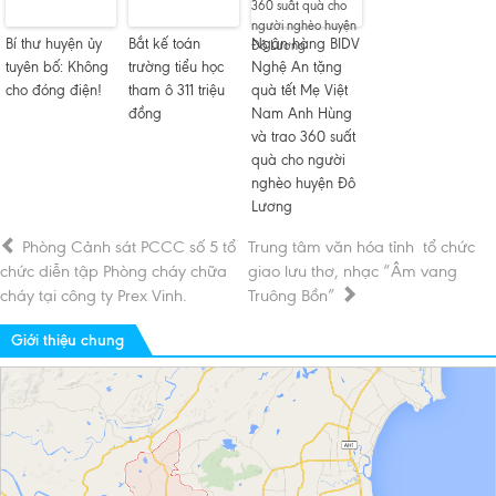
Bí thư huyện ủy
Bắt kế toán
Ngân hàng BIDV
tuyên bố: Không
trường tiểu học
Nghệ An tặng
cho đóng điện!
tham ô 311 triệu
quà tết Mẹ Việt
đồng
Nam Anh Hùng
và trao 360 suất
quà cho người
nghèo huyện Đô
Lương
Phòng Cảnh sát PCCC số 5 tổ
Trung tâm văn hóa tỉnh tổ chức
chức diễn tập Phòng cháy chữa
giao lưu thơ, nhạc “Âm vang
cháy tại công ty Prex Vinh.
Truông Bồn”
Giới thiệu chung