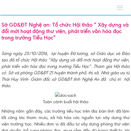
Toggl
navig
Sở GD&ĐT Nghệ an: Tổ chức Hội thảo “ Xây dựng và
đổi mới hoạt động thư viện, phát triển văn hóa đọc
trong trường Tiểu Học”
Sáng ngày 25/10/2016, tại huyện Đô lương, sở Giáo dục và Đào
tạo đã tổ chức Hội thảo “Xây dựng và đổi mới hoạt động thư viện,
phát triển văn hóa đọc trong trường Tiểu Học”. Tham gia Hội thảo
có Sở và phòng GD&ĐT 21 huyện thành phố, thị xã. Nhà giáo ưu tú
Thái Huy Vinh- Giám đốc sở GD&ĐT tỉnh Nghệ An đã chủ trì hội
thảo.
Toàn cảnh buổi hội thảo
Những năm gần đây, các trường tiểu học trên địa bàn tỉnh đã làm
tốt công tác tham mưu, xã hội hóa các nguồn lực xây dựng thư
viện trường học. Nhiều đơn vị đã đầu tư xây dựng phòng thư viện
đạt chuẩn, bổ sung phòng đọc, mua sắm đầy đủ trang thiết bị, tài