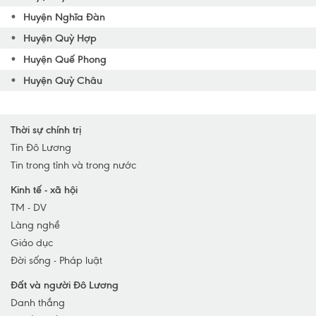
Huyện Nghĩa Đàn
Huyện Quỳ Hợp
Huyện Quế Phong
Huyện Quỳ Châu
Huyện Nam Đàn
Huyện Quỳnh Lưu
Thời sự chính trị
Huyện Yên Thành
Tin Đô Lương
Tin trong tỉnh và trong nước
Huyện Anh Sơn
Huyện Diễn Châu
Kinh tế - xã hội
TM - DV
TP Vinh
Làng nghề
TX Cửa Lò
Giáo dục
TX Hoàng Mai
Đời sống - Pháp luật
TX Thái Hòa
Đất và người Đô Lương
Huyện Nghi Lộc
Danh thắng
Huyện Hưng Nguyên