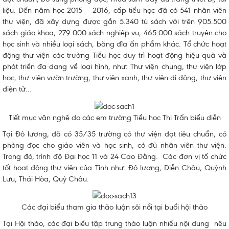
liệu. Đến năm học 2015 – 2016, cấp tiểu học đã có 541 nhân viên
thư viện, đã xây dựng được gần 5.340 tủ sách với trên 905.500
sách giáo khoa, 279.000 sách nghiệp vụ, 465.000 sách truyện cho
học sinh và nhiều loại sách, băng đĩa ấn phẩm khác. Tổ chức hoạt
động thư viện các trường Tiểu học duy trì hoạt động hiệu quả và
phát triển đa dạng về loại hình, như: Thư viện chung, thư viện lớp
học, thư viện vườn trường, thư viện xanh, thư viện di động, thư viện
điện tử…
Tiết mục văn nghệ do các em trường Tiểu học Thị Trấn biểu diễn
Tại Đô lương, đã có 35/35 trường có thư viện đạt tiêu chuẩn, có
phòng đọc cho giáo viên và học sinh, có đủ nhân viên thư viện.
Trong đó, trình độ Đại học 11 và 24 Cao Đẳng. Các đơn vị tổ chức
tốt hoạt động thư viện của Tỉnh như: Đô lương, Diễn Châu, Quỳnh
Lưu, Thái Hòa, Quỳ Châu.
Các đại biểu tham gia thảo luận sôi nổi tại buổi hội thảo
Tại Hội thảo, các đại biểu tập trung thảo luận nhiều nội dung nêu