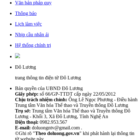
Văn bản pháp quy
Thông báo
Lịch làm việc
Nhịp cầu nhân ái
Hệ thống chính trị
Đô Lương
trang thông tin điện tử Đô Lương
Bản quyền của UBND Đô Lương
Giấy phép:
số 66/GP-TTDT cấp ngày 22/05/2012
Chịu trách nhiệm chính:
Ông Lê Ngọc Phương - Điều hành
Trung tâm Văn hóa Thể thao và Truyền thông Đô Lương
Trụ sở:
Trung tâm Văn hóa Thể thao và Truyền thông Đô
Lương - Khối 3, Xã Đô Lương, Tỉnh Nghệ An
Điện thoại:
0982.953.567
E-mail:
doluongntv@gmail.com .
©Ghi rõ "
Theo doluong.gov.vn
" khi phát hành lại thông tin
từ website này