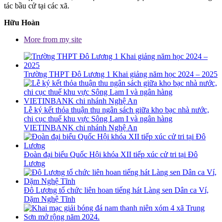
tác bầu cử tại các xã.
Hữu Hoàn
More from my site
Trường THPT Đô Lương 1 Khai giảng năm học 2024 – 2025
Lễ ký kết thỏa thuận thu ngân sách giữa kho bạc nhà nước,
chi cục thuế khu vực Sông Lam I và ngân hàng
VIETINBANK chi nhánh Nghệ An
Đoàn đại biểu Quốc Hội khóa XII tiếp xúc cử tri tại Đô
Lương
Đô Lương tổ chức liên hoan tiếng hát Làng sen Dân ca Ví,
Dặm Nghệ Tĩnh