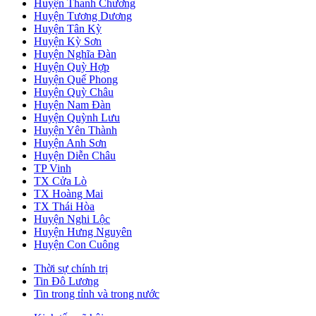
Huyện Thanh Chương
Huyện Tương Dương
Huyện Tân Kỳ
Huyện Kỳ Sơn
Huyện Nghĩa Đàn
Huyện Quỳ Hợp
Huyện Quế Phong
Huyện Quỳ Châu
Huyện Nam Đàn
Huyện Quỳnh Lưu
Huyện Yên Thành
Huyện Anh Sơn
Huyện Diễn Châu
TP Vinh
TX Cửa Lò
TX Hoàng Mai
TX Thái Hòa
Huyện Nghi Lộc
Huyện Hưng Nguyên
Huyện Con Cuông
Thời sự chính trị
Tin Đô Lương
Tin trong tỉnh và trong nước