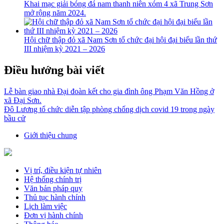
Khai mạc giải bóng đá nam thanh niên xóm 4 xã Trung Sơn
mở rộng năm 2024.
Hội chữ thập đỏ xã Nam Sơn tổ chức đại hội đại biểu lần thứ
III nhiệm kỳ 2021 – 2026
Điều hướng bài viết
Lễ bàn giao nhà Đại đoàn kết cho gia đình ông Phạm Văn Hồng ở
xã Đại Sơn.
Đô Lương tổ chức diễn tập phòng chống dịch covid 19 trong ngày
bầu cử
Giới thiệu chung
Vị trí, điều kiện tự nhiên
Hệ thống chính trị
Văn bản pháp quy
Thủ tục hành chính
Lịch làm việc
Đơn vị hành chính