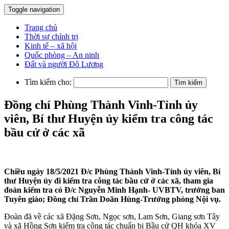
Toggle navigation
Trang chủ
Thời sự chính trị
Kinh tế – xã hội
Quốc phòng – An ninh
Đất và người Đô Lương
Tìm kiếm cho:
Đồng chí Phùng Thành Vinh-Tỉnh ủy
viên, Bí thư Huyện ủy kiểm tra công tác
bầu cử ở các xã
Chiều ngày 18/5/2021 Đ/c Phùng Thành Vinh-Tỉnh ủy viên, Bí
thư Huyện ủy đi kiểm tra công tác bầu cử ở các xã, tham gia
đoàn kiểm tra có Đ/c Nguyễn Minh Hạnh- UVBTV, trưởng ban
Tuyên giáo; Đồng chí Trần Doãn Hùng-Trưởng phòng Nội vụ.
Đoàn đã về các xã Đặng Sơn, Ngọc sơn, Lam Sơn, Giang sơn Tây
và xã Hồng Sơn kiểm tra công tác chuẩn bị Bầu cử QH khóa XV