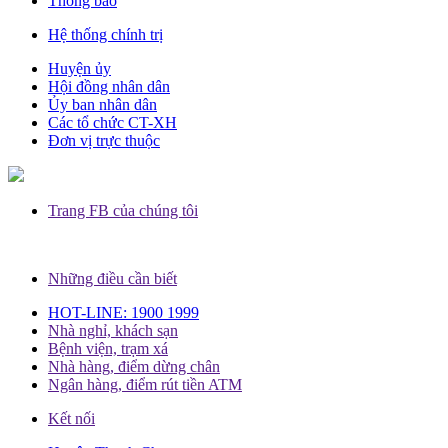
Thông báo
Hệ thống chính trị
Huyện ủy
Hội đồng nhân dân
Ủy ban nhân dân
Các tổ chức CT-XH
Đơn vị trực thuộc
Trang FB của chúng tôi
Những điều cần biết
HOT-LINE: 1900 1999
Nhà nghỉ, khách sạn
Bệnh viện, trạm xá
Nhà hàng, điểm dừng chân
Ngân hàng, điểm rút tiền ATM
Kết nối