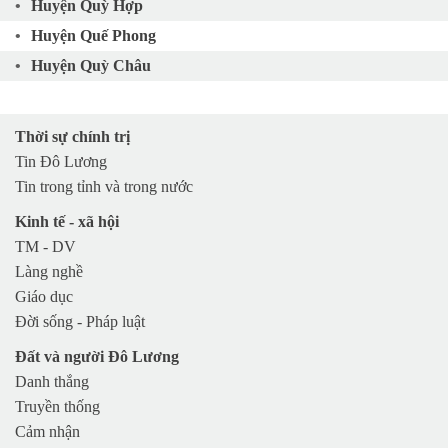
Huyện Quỳ Hợp
Huyện Quế Phong
Huyện Quỳ Châu
Huyện Nam Đàn
Huyện Quỳnh Lưu
Thời sự chính trị
Huyện Yên Thành
Tin Đô Lương
Huyện Anh Sơn
Tin trong tỉnh và trong nước
Huyện Diễn Châu
Kinh tế - xã hội
TP Vinh
TM - DV
Làng nghề
TX Cửa Lò
Giáo dục
TX Hoàng Mai
Đời sống - Pháp luật
TX Thái Hòa
Đất và người Đô Lương
Huyện Nghi Lộc
Danh thắng
Huyện Hưng Nguyên
Truyền thống
Huyện Con Cuông
Cảm nhận