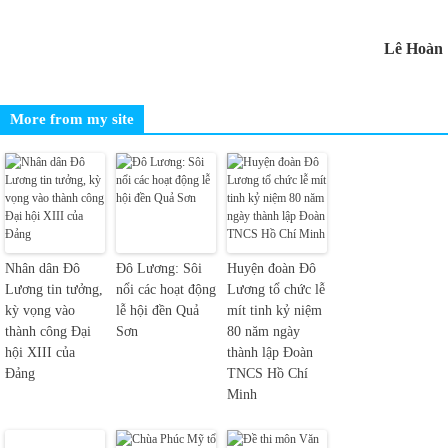
Lê Hoàn
More from my site
Nhân dân Đô
Đô Lương: Sôi
Huyện đoàn Đô
Lương tin tưởng,
nổi các hoạt động
Lương tổ chức lễ
kỳ vọng vào
lễ hội đền Quả
mít tinh kỷ niệm
thành công Đại
Sơn
80 năm ngày
hội XIII của
thành lập Đoàn
Đảng
TNCS Hồ Chí
Minh