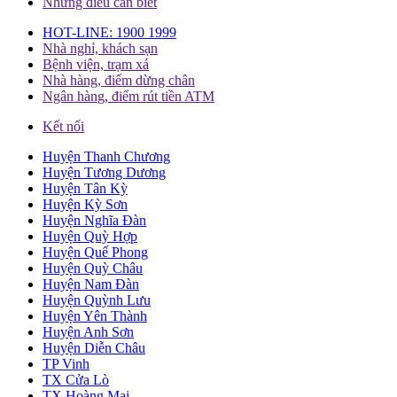
Những điều cần biết
HOT-LINE: 1900 1999
Nhà nghỉ, khách sạn
Bệnh viện, trạm xá
Nhà hàng, điểm dừng chân
Ngân hàng, điểm rút tiền ATM
Kết nối
Huyện Thanh Chương
Huyện Tương Dương
Huyện Tân Kỳ
Huyện Kỳ Sơn
Huyện Nghĩa Đàn
Huyện Quỳ Hợp
Huyện Quế Phong
Huyện Quỳ Châu
Huyện Nam Đàn
Huyện Quỳnh Lưu
Huyện Yên Thành
Huyện Anh Sơn
Huyện Diễn Châu
TP Vinh
TX Cửa Lò
TX Hoàng Mai