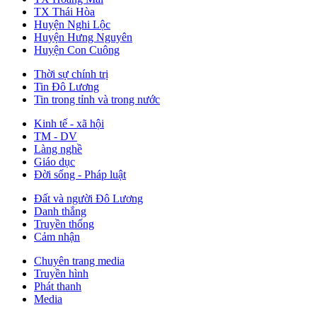
TX Thái Hòa
Huyện Nghi Lộc
Huyện Hưng Nguyên
Huyện Con Cuông
Thời sự chính trị
Tin Đô Lương
Tin trong tỉnh và trong nước
Kinh tế - xã hội
TM - DV
Làng nghề
Giáo dục
Đời sống - Pháp luật
Đất và người Đô Lương
Danh thắng
Truyền thống
Cảm nhận
Chuyên trang media
Truyền hình
Phát thanh
Media