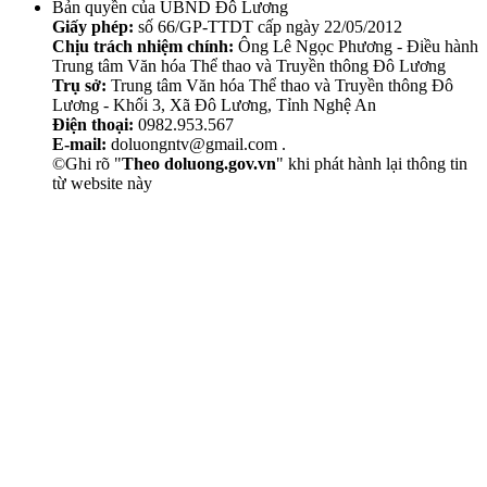
Bản quyền của UBND Đô Lương
Giấy phép:
số 66/GP-TTDT cấp ngày 22/05/2012
Chịu trách nhiệm chính:
Ông Lê Ngọc Phương - Điều hành
Trung tâm Văn hóa Thể thao và Truyền thông Đô Lương
Trụ sở:
Trung tâm Văn hóa Thể thao và Truyền thông Đô
Lương - Khối 3, Xã Đô Lương, Tỉnh Nghệ An
Điện thoại:
0982.953.567
E-mail:
doluongntv@gmail.com .
©Ghi rõ "
Theo doluong.gov.vn
" khi phát hành lại thông tin
từ website này
Thẩm Mỹ Sen
chăm sóc da mặt