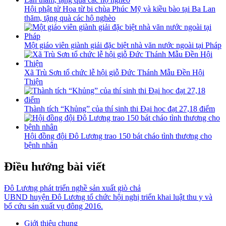
Hội phật tử Hoa từ bi chùa Phúc Mỹ và kiều bào tại Ba Lan
thăm, tặng quà các hộ nghèo
Một giáo viên giành giải đặc biệt nhà văn nước ngoài tại Pháp
Xã Trù Sơn tổ chức lễ hội giỗ Đức Thánh Mẫu Đền Hội
Thiện
Thành tích “Khủng” của thí sinh thi Đại học đạt 27,18 điểm
Hội đồng đội Đô Lương trao 150 bát cháo tình thương cho
bệnh nhân
Điều hướng bài viết
Đô Lương phát triển nghề sản xuất giò chả
UBND huyện Đô Lương tổ chức hội nghị triển khai luật thu y và
bổ cứu sản xuất vụ đông 2016.
Giới thiệu chung