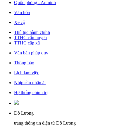
Quốc phòng - An ninh
Văn hóa
Xe cộ
Thủ tục hành chính
TTHC cấp huyện
TTHC cấp xã
Văn bản pháp quy
Thông báo
Lịch làm việc
Nhịp cầu nhân ái
Hệ thống chính trị
Đô Lương
trang thông tin điện tử Đô Lương