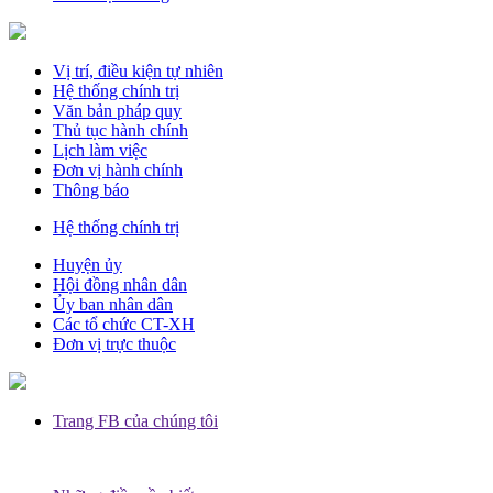
Vị trí, điều kiện tự nhiên
Hệ thống chính trị
Văn bản pháp quy
Thủ tục hành chính
Lịch làm việc
Đơn vị hành chính
Thông báo
Hệ thống chính trị
Huyện ủy
Hội đồng nhân dân
Ủy ban nhân dân
Các tổ chức CT-XH
Đơn vị trực thuộc
Trang FB của chúng tôi