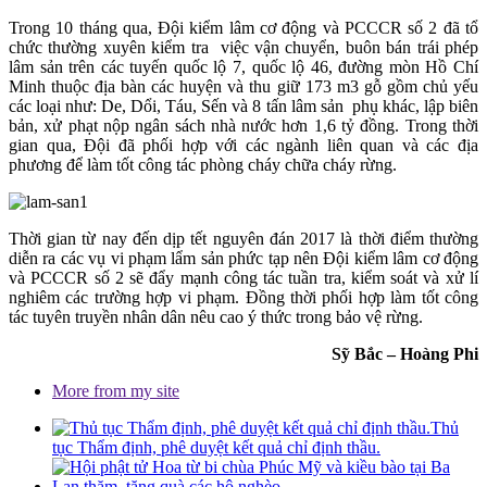
Trong 10 tháng qua, Đội kiểm lâm cơ động và PCCCR số 2 đã tổ
chức thường xuyên kiểm tra việc vận chuyển, buôn bán trái phép
lâm sản trên các tuyến quốc lộ 7, quốc lộ 46, đường mòn Hồ Chí
Minh thuộc địa bàn các huyện và thu giữ 173 m3 gỗ gồm chủ yếu
các loại như: De, Dổi, Táu, Sến và 8 tấn lâm sản phụ khác, lập biên
bản, xử phạt nộp ngân sách nhà nước hơn 1,6 tỷ đồng. Trong thời
gian qua, Đội đã phối hợp với các ngành liên quan và các địa
phương để làm tốt công tác phòng cháy chữa cháy rừng.
Thời gian từ nay đến dịp tết nguyên đán 2017 là thời điểm thường
diễn ra các vụ vi phạm lẩm sản phức tạp nên Đội kiểm lâm cơ động
và PCCCR số 2 sẽ đẩy mạnh công tác tuần tra, kiểm soát và xử lí
nghiêm các trường hợp vi phạm. Đồng thời phối hợp làm tốt công
tác tuyên truyền nhân dân nêu cao ý thức trong bảo vệ rừng.
Sỹ Bắc – Hoàng Phi
More from my site
Thủ
tục Thẩm định, phê duyệt kết quả chỉ định thầu.