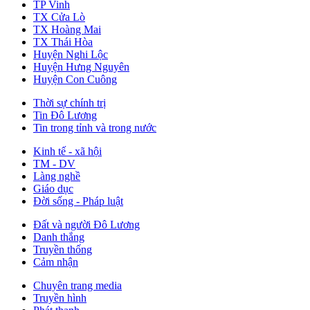
TP Vinh
TX Cửa Lò
TX Hoàng Mai
TX Thái Hòa
Huyện Nghi Lộc
Huyện Hưng Nguyên
Huyện Con Cuông
Thời sự chính trị
Tin Đô Lương
Tin trong tỉnh và trong nước
Kinh tế - xã hội
TM - DV
Làng nghề
Giáo dục
Đời sống - Pháp luật
Đất và người Đô Lương
Danh thắng
Truyền thống
Cảm nhận
Chuyên trang media
Truyền hình