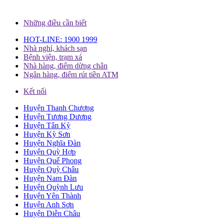
Những điều cần biết
HOT-LINE: 1900 1999
Nhà nghỉ, khách sạn
Bệnh viện, trạm xá
Nhà hàng, điểm dừng chân
Ngân hàng, điểm rút tiền ATM
Kết nối
Huyện Thanh Chương
Huyện Tương Dương
Huyện Tân Kỳ
Huyện Kỳ Sơn
Huyện Nghĩa Đàn
Huyện Quỳ Hợp
Huyện Quế Phong
Huyện Quỳ Châu
Huyện Nam Đàn
Huyện Quỳnh Lưu
Huyện Yên Thành
Huyện Anh Sơn
Huyện Diễn Châu