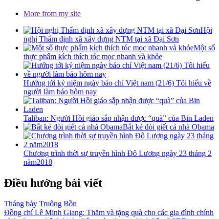
More from my site
Hội
nghị Thẩm định xã xây dựng NTM tại xã Đại Sơn
Một số
thực phẩm kích thích tóc mọc nhanh và khỏe
Hướng tới kỷ niệm ngày báo chí Việt nam (21/6) Tôi hiểu về
người làm báo hôm nay
Taliban: Người Hồi giáo sắp nhận được “quà” của Bin Laden
Bắt kẻ đòi giết cả nhà Obama
Chương trình thời sự truyền hình Đô Lương ngày 23 tháng 2
năm2018
Điều hướng bài viết
Tháng bảy Truông Bồn
Đồng chí Lê Minh Giang: Thăm và tặng quà cho các gia đình chính