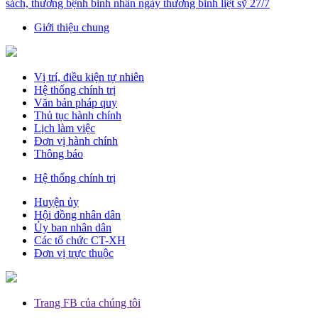
sách, thương bệnh binh nhân ngày thương binh liệt sỹ 27/7
Giới thiệu chung
Vị trí, điều kiện tự nhiên
Hệ thống chính trị
Văn bản pháp quy
Thủ tục hành chính
Lịch làm việc
Đơn vị hành chính
Thông báo
Hệ thống chính trị
Huyện ủy
Hội đồng nhân dân
Ủy ban nhân dân
Các tổ chức CT-XH
Đơn vị trực thuộc
Trang FB của chúng tôi