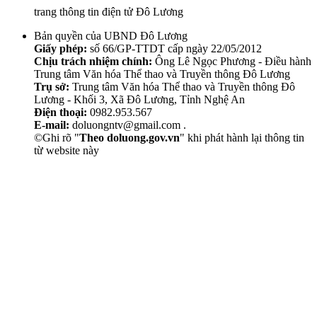
trang thông tin điện tử Đô Lương
Bản quyền của UBND Đô Lương
Giấy phép:
số 66/GP-TTDT cấp ngày 22/05/2012
Chịu trách nhiệm chính:
Ông Lê Ngọc Phương - Điều hành
Trung tâm Văn hóa Thể thao và Truyền thông Đô Lương
Trụ sở:
Trung tâm Văn hóa Thể thao và Truyền thông Đô
Lương - Khối 3, Xã Đô Lương, Tỉnh Nghệ An
Điện thoại:
0982.953.567
E-mail:
doluongntv@gmail.com .
©Ghi rõ "
Theo doluong.gov.vn
" khi phát hành lại thông tin
từ website này
Thẩm Mỹ Sen
chăm sóc da mặt