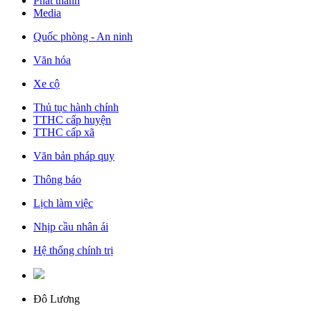
Phát thanh
Media
Quốc phòng - An ninh
Văn hóa
Xe cộ
Thủ tục hành chính
TTHC cấp huyện
TTHC cấp xã
Văn bản pháp quy
Thông báo
Lịch làm việc
Nhịp cầu nhân ái
Hệ thống chính trị
Đô Lương